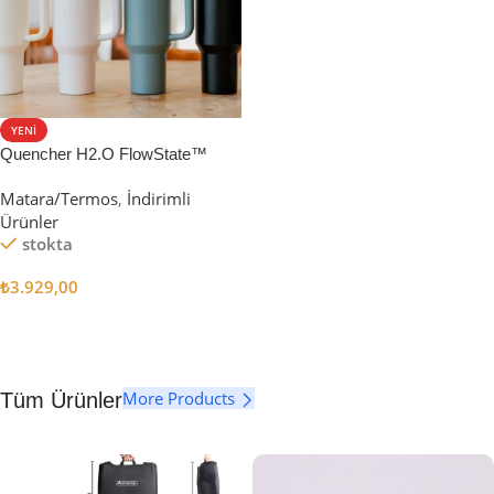
YENI
Quencher H2.O FlowState™
Tumbler Pipetli Termos | 1.18L
Matara/Termos
,
İndirimli
Ürünler
stokta
₺
3.929,00
Seçenekler
More Products
Tüm Ürünler