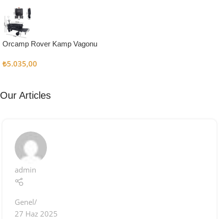
Kampçı
Şefler İçin
Keşfet
Orcamp Rover Kamp Vagonu
₺
5.035,00
Our Articles
admin
Genel
27 Haz 2025