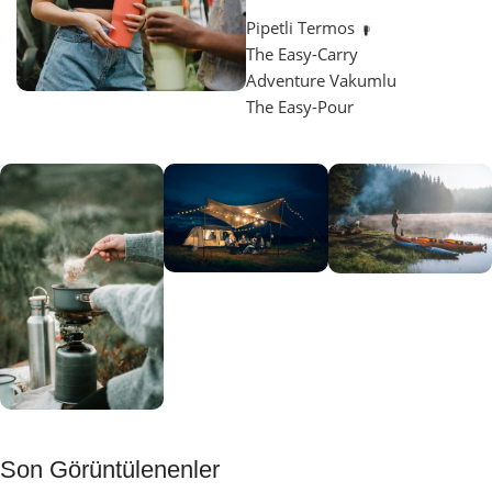
Pipetli Termos
The Easy-Carry
Adventure Vakumlu
The Easy-Pour
Aydınlatma
SUP &
KANO
Gecene Renk
Sınır
Kat
tanımayanlar
Keşfet
için
Kamp
Keşfet
Son Görüntülenenler
Muftağı