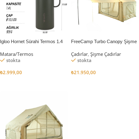
Igloo Hornet Sürahi Termos 1.4
FreeCamp Turbo Canopy Şişme
Litre
Çadır 8m2
Matara/Termos
Çadırlar
,
Şişme Çadırlar
stokta
stokta
₺
2.999,00
₺
21.950,00
Sepete Ekle
Sepete Ekle