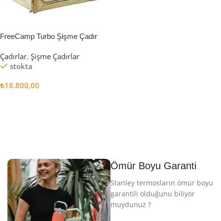
FreeCamp Turbo Şişme Çadır
6.3m2
Çadırlar
,
Şişme Çadırlar
stokta
₺
18.800,00
Sepete Ekle
Ömür Boyu Garanti
Stanley termosların ömür boyu
garantili olduğunu biliyor
muydunuz ?