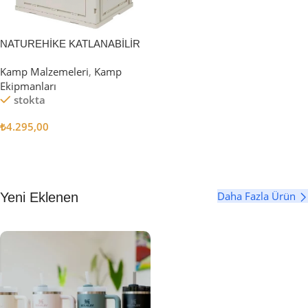
NATUREHİKE KATLANABİLİR
SAKLAMA KUTUSU 52 LİTRE
Kamp Malzemeleri
,
Kamp
Ekipmanları
stokta
₺
4.295,00
Sepete Ekle
Daha Fazla Ürün
Yeni Eklenen