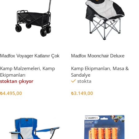
Madfox Voyager Katlanır Çok
Madfox Moonchair Deluxe
Amaçlı Yük Taşıma Arabası
Katlanır Kamp Sandalyesi
Kamp Malzemeleri
,
Kamp
Kamp Ekipmanları
,
Masa &
[Vagon] BLACK
Siyah/Gri
Ekipmanları
Sandalye
stoktan çıkıyor
stokta
₺
4.495,00
₺
3.149,00
Devamını Oku
Sepete Ekle