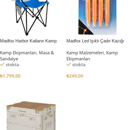
Madfox Harbor Katlanır Kamp
Madfox Led Işıklı Çadır Kazığı
Sandalyesi MAVİ
15cm 4Pcs
Kamp Ekipmanları
,
Masa &
Kamp Malzemeleri
,
Kamp
Sandalye
Ekipmanları
stokta
stokta
₺
1.799,00
₺
249,00
Sepete Ekle
Sepete Ekle