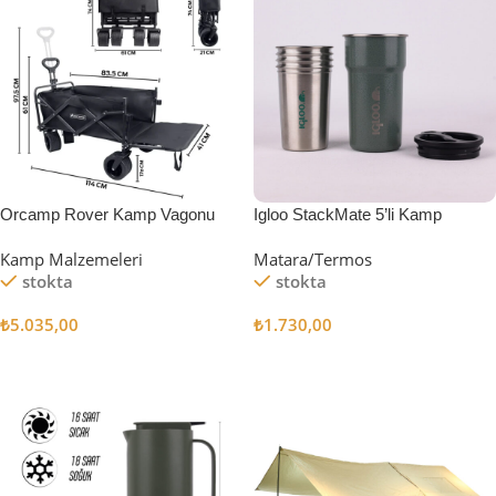
Orcamp Rover Kamp Vagonu
Igloo StackMate 5’li Kamp
Bardağı Seti
Kamp Malzemeleri
Matara/Termos
stokta
stokta
₺
5.035,00
₺
1.730,00
Sepete Ekle
Sepete Ekle