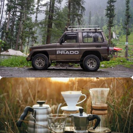
Büyük Yaz İndirimi
0
00
00
00
Günler
Hr
Min
SSK
Alışverişe Başla
ARAÇ AKSESUARLARI
SATIŞ VE MONTAJ
Keşfet