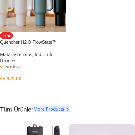
YENI
Quencher H2.O FlowState™
Tumbler Pipetli Termos | 1.18L
Matara/Termos
,
İndirimli
Ürünler
stokta
₺
3.929,00
Seçenekler
More Products
Tüm Ürünler