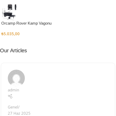
Kampçı
Şefler İçin
Keşfet
Orcamp Rover Kamp Vagonu
₺
5.035,00
Our Articles
admin
Genel
27 Haz 2025