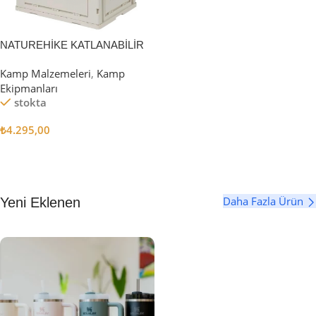
NATUREHİKE KATLANABİLİR
SAKLAMA KUTUSU 52 LİTRE
Kamp Malzemeleri
,
Kamp
Ekipmanları
stokta
₺
4.295,00
Sepete Ekle
Daha Fazla Ürün
Yeni Eklenen