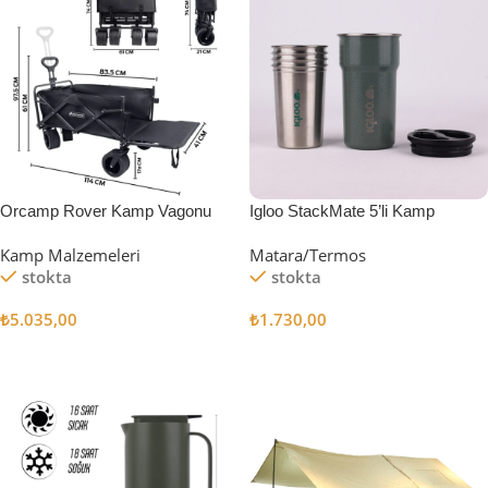
Orcamp Rover Kamp Vagonu
Igloo StackMate 5’li Kamp
Bardağı Seti
Kamp Malzemeleri
Matara/Termos
stokta
stokta
₺
5.035,00
₺
1.730,00
Sepete Ekle
Sepete Ekle