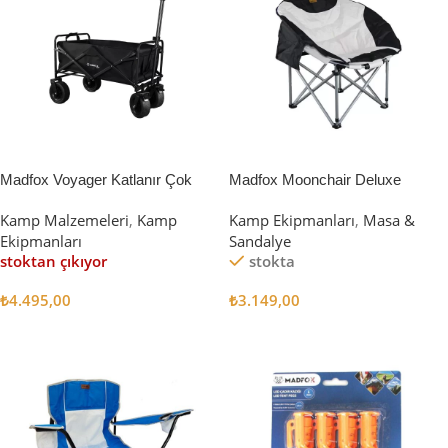
Madfox Voyager Katlanır Çok
Madfox Moonchair Deluxe
Amaçlı Yük Taşıma Arabası
Katlanır Kamp Sandalyesi
Kamp Malzemeleri
,
Kamp
Kamp Ekipmanları
,
Masa &
[Vagon] BLACK
Siyah/Gri
Ekipmanları
Sandalye
stoktan çıkıyor
stokta
₺
4.495,00
₺
3.149,00
Devamını Oku
Sepete Ekle