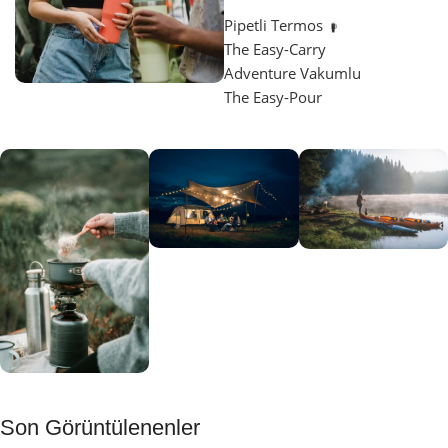
Pipetli Termos
The Easy-Carry
Adventure Vakumlu
The Easy-Pour
Aydınlatma
SUP &
KANO
Gecene Renk
Sınır
Kat
tanımayanlar
Keşfet
için
Kamp
Keşfet
Son Görüntülenenler
Muftağı