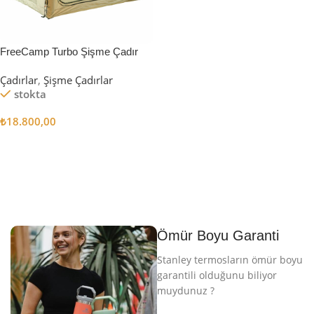
FreeCamp Turbo Şişme Çadır
6.3m2
Çadırlar
,
Şişme Çadırlar
stokta
₺
18.800,00
Sepete Ekle
Ömür Boyu Garanti
Stanley termosların ömür boyu
garantili olduğunu biliyor
muydunuz ?