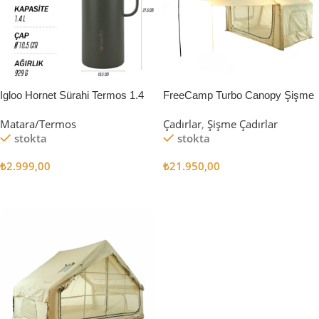
Igloo Hornet Sürahi Termos 1.4
FreeCamp Turbo Canopy Şişme
Litre
Çadır 8m2
Matara/Termos
Çadırlar
,
Şişme Çadırlar
stokta
stokta
₺
2.999,00
₺
21.950,00
Sepete Ekle
Sepete Ekle