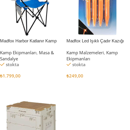
Madfox Harbor Katlanır Kamp
Madfox Led Işıklı Çadır Kazığı
Sandalyesi MAVİ
15cm 4Pcs
Kamp Ekipmanları
,
Masa &
Kamp Malzemeleri
,
Kamp
Sandalye
Ekipmanları
stokta
stokta
₺
1.799,00
₺
249,00
Sepete Ekle
Sepete Ekle