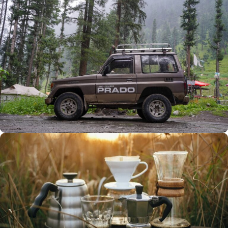
Büyük Yaz İndirimi
0
00
00
00
Günler
Hr
Min
SSK
Alışverişe Başla
ARAÇ AKSESUARLARI
SATIŞ VE MONTAJ
Keşfet