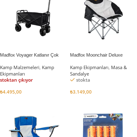
Madfox Voyager Katlanır Çok
Madfox Moonchair Deluxe
Amaçlı Yük Taşıma Arabası
Katlanır Kamp Sandalyesi
Kamp Malzemeleri
,
Kamp
Kamp Ekipmanları
,
Masa &
[Vagon] BLACK
Siyah/Gri
Ekipmanları
Sandalye
stoktan çıkıyor
stokta
₺
4.495,00
₺
3.149,00
Devamını Oku
Sepete Ekle