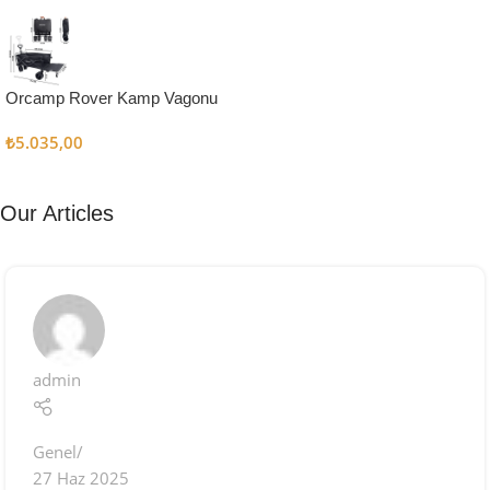
Kampçı
Şefler İçin
Keşfet
Orcamp Rover Kamp Vagonu
₺
5.035,00
Our Articles
admin
Genel
27 Haz 2025