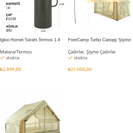
Igloo Hornet Sürahi Termos 1.4
FreeCamp Turbo Canopy Şişme
Litre
Çadır 8m2
Matara/Termos
Çadırlar
,
Şişme Çadırlar
stokta
stokta
₺
2.999,00
₺
21.950,00
Sepete Ekle
Sepete Ekle