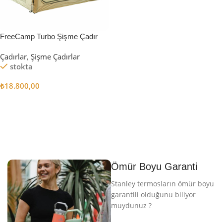
FreeCamp Turbo Şişme Çadır
6.3m2
Çadırlar
,
Şişme Çadırlar
stokta
₺
18.800,00
Sepete Ekle
Ömür Boyu Garanti
Stanley termosların ömür boyu
garantili olduğunu biliyor
muydunuz ?