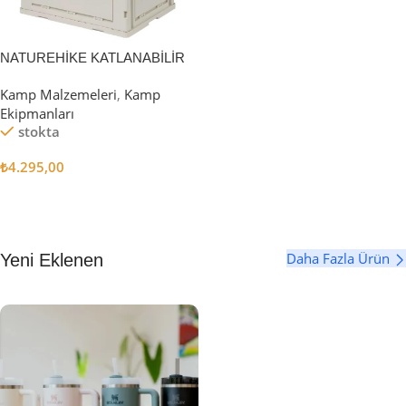
NATUREHİKE KATLANABİLİR
SAKLAMA KUTUSU 52 LİTRE
Kamp Malzemeleri
,
Kamp
Ekipmanları
stokta
₺
4.295,00
Sepete Ekle
Daha Fazla Ürün
Yeni Eklenen