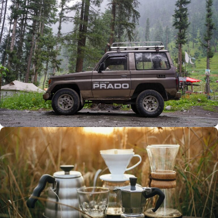
Büyük Yaz İndirimi
0
00
00
00
Günler
Hr
Min
SSK
Alışverişe Başla
ARAÇ AKSESUARLARI
SATIŞ VE MONTAJ
Keşfet