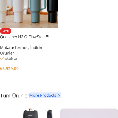
YENI
Quencher H2.O FlowState™
Tumbler Pipetli Termos | 1.18L
Matara/Termos
,
İndirimli
Ürünler
stokta
₺
3.929,00
Seçenekler
More Products
Tüm Ürünler