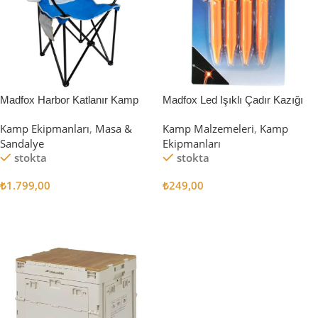
Madfox Harbor Katlanır Kamp
Madfox Led Işıklı Çadır Kazığı
Sandalyesi MAVİ
15cm 4Pcs
Kamp Ekipmanları
,
Masa &
Kamp Malzemeleri
,
Kamp
Sandalye
Ekipmanları
stokta
stokta
₺
1.799,00
₺
249,00
Sepete Ekle
Sepete Ekle