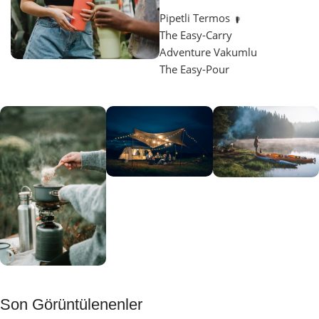
Pipetli Termos
The Easy-Carry
Adventure Vakumlu
The Easy-Pour
Aydınlatma
SUP &
KANO
Gecene Renk
Sınır
Kat
tanımayanlar
Keşfet
için
Kamp
Keşfet
Son Görüntülenenler
Muftağı