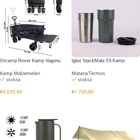
Orcamp Rover Kamp Vagonu
Igloo StackMate 5’li Kamp
Bardağı Seti
Kamp Malzemeleri
Matara/Termos
stokta
stokta
₺
5.035,00
₺
1.730,00
Sepete Ekle
Sepete Ekle