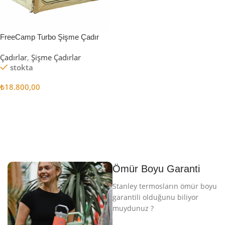
FreeCamp Turbo Şişme Çadır
6.3m2
Çadırlar
,
Şişme Çadırlar
stokta
₺
18.800,00
Sepete Ekle
Ömür Boyu Garanti
Stanley termosların ömür boyu
garantili olduğunu biliyor
muydunuz ?