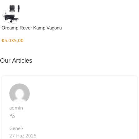
Kampçı
Şefler İçin
Keşfet
Orcamp Rover Kamp Vagonu
₺
5.035,00
Our Articles
admin
Genel
27 Haz 2025