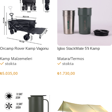
Orcamp Rover Kamp Vagonu
Igloo StackMate 5’li Kamp
Bardağı Seti
Kamp Malzemeleri
Matara/Termos
stokta
stokta
₺
5.035,00
₺
1.730,00
Sepete Ekle
Sepete Ekle