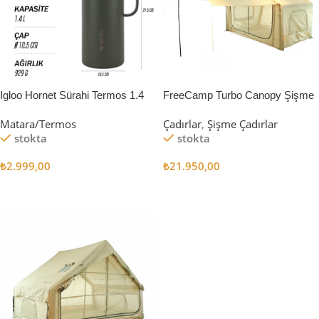
Igloo Hornet Sürahi Termos 1.4
FreeCamp Turbo Canopy Şişme
Litre
Çadır 8m2
Matara/Termos
Çadırlar
,
Şişme Çadırlar
stokta
stokta
₺
2.999,00
₺
21.950,00
Sepete Ekle
Sepete Ekle