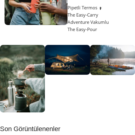
Pipetli Termos
The Easy-Carry
Adventure Vakumlu
The Easy-Pour
Aydınlatma
SUP &
KANO
Gecene Renk
Sınır
Kat
tanımayanlar
Keşfet
için
Kamp
Keşfet
Son Görüntülenenler
Muftağı