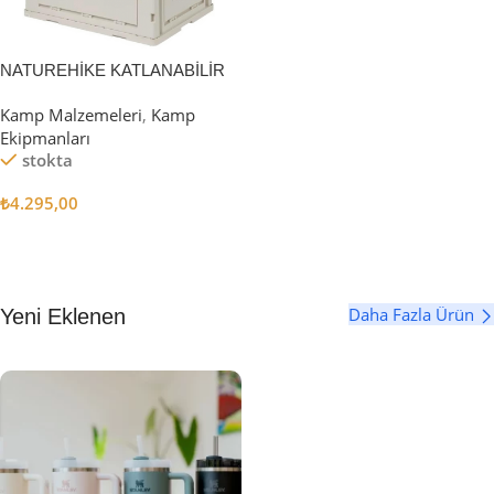
NATUREHİKE KATLANABİLİR
SAKLAMA KUTUSU 52 LİTRE
Kamp Malzemeleri
,
Kamp
Ekipmanları
stokta
₺
4.295,00
Sepete Ekle
Daha Fazla Ürün
Yeni Eklenen