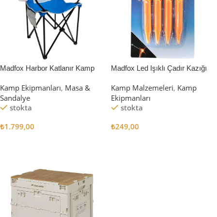
Madfox Harbor Katlanır Kamp
Madfox Led Işıklı Çadır Kazığı
Sandalyesi MAVİ
15cm 4Pcs
Kamp Ekipmanları
,
Masa &
Kamp Malzemeleri
,
Kamp
Sandalye
Ekipmanları
stokta
stokta
₺
1.799,00
₺
249,00
Sepete Ekle
Sepete Ekle