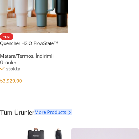
YENI
Quencher H2.O FlowState™
Tumbler Pipetli Termos | 1.18L
Matara/Termos
,
İndirimli
Ürünler
stokta
₺
3.929,00
Seçenekler
More Products
Tüm Ürünler