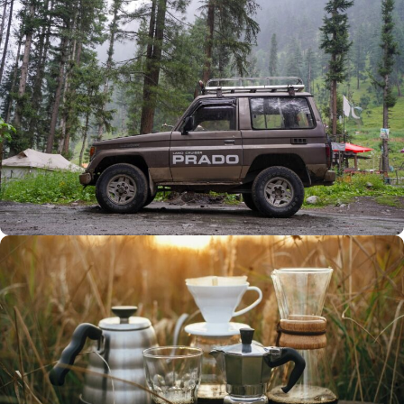
Büyük Yaz İndirimi
0
00
00
00
Günler
Hr
Min
SSK
Alışverişe Başla
ARAÇ AKSESUARLARI
SATIŞ VE MONTAJ
Keşfet