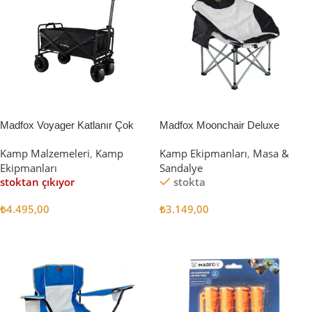
Madfox Voyager Katlanır Çok
Madfox Moonchair Deluxe
Amaçlı Yük Taşıma Arabası
Katlanır Kamp Sandalyesi
Kamp Malzemeleri
,
Kamp
Kamp Ekipmanları
,
Masa &
[Vagon] BLACK
Siyah/Gri
Ekipmanları
Sandalye
stoktan çıkıyor
stokta
₺
4.495,00
₺
3.149,00
Devamını Oku
Sepete Ekle