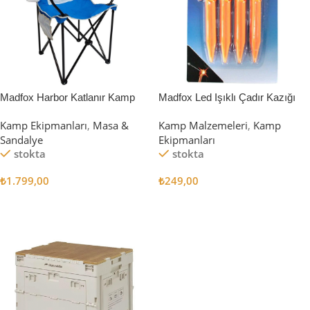
Madfox Harbor Katlanır Kamp
Madfox Led Işıklı Çadır Kazığı
Sandalyesi MAVİ
15cm 4Pcs
Kamp Ekipmanları
,
Masa &
Kamp Malzemeleri
,
Kamp
Sandalye
Ekipmanları
stokta
stokta
₺
1.799,00
₺
249,00
Sepete Ekle
Sepete Ekle