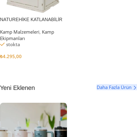
NATUREHİKE KATLANABİLİR
SAKLAMA KUTUSU 52 LİTRE
Kamp Malzemeleri
,
Kamp
Ekipmanları
stokta
₺
4.295,00
Sepete Ekle
Daha Fazla Ürün
Yeni Eklenen