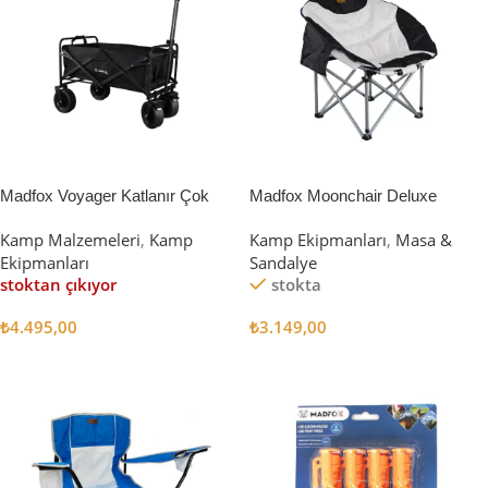
Madfox Voyager Katlanır Çok
Madfox Moonchair Deluxe
Amaçlı Yük Taşıma Arabası
Katlanır Kamp Sandalyesi
Kamp Malzemeleri
,
Kamp
Kamp Ekipmanları
,
Masa &
[Vagon] BLACK
Siyah/Gri
Ekipmanları
Sandalye
stoktan çıkıyor
stokta
₺
4.495,00
₺
3.149,00
Devamını Oku
Sepete Ekle