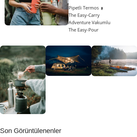
Pipetli Termos
The Easy-Carry
Adventure Vakumlu
The Easy-Pour
Aydınlatma
SUP &
KANO
Gecene Renk
Sınır
Kat
tanımayanlar
Keşfet
için
Kamp
Keşfet
Son Görüntülenenler
Muftağı