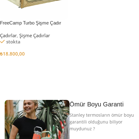
FreeCamp Turbo Şişme Çadır
6.3m2
Çadırlar
,
Şişme Çadırlar
stokta
₺
18.800,00
Sepete Ekle
Ömür Boyu Garanti
Stanley termosların ömür boyu
garantili olduğunu biliyor
muydunuz ?