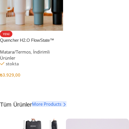
YENI
Quencher H2.O FlowState™
Tumbler Pipetli Termos | 1.18L
Matara/Termos
,
İndirimli
Ürünler
stokta
₺
3.929,00
Seçenekler
More Products
Tüm Ürünler