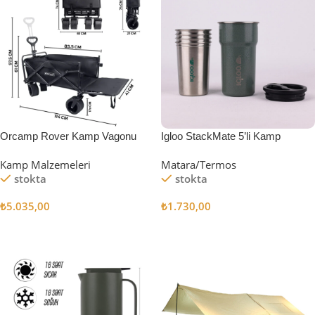
Orcamp Rover Kamp Vagonu
Igloo StackMate 5’li Kamp
Bardağı Seti
Kamp Malzemeleri
Matara/Termos
stokta
stokta
₺
5.035,00
₺
1.730,00
Sepete Ekle
Sepete Ekle