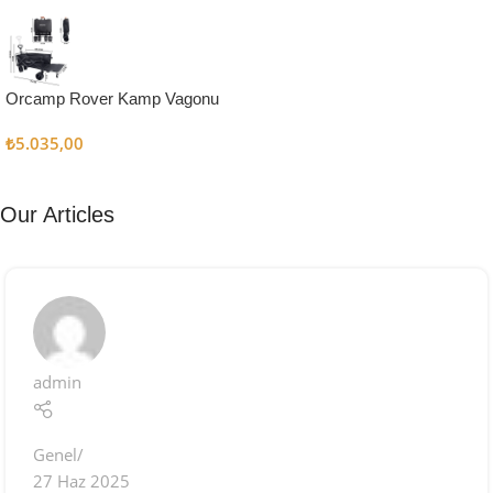
Kampçı
Şefler İçin
Keşfet
Orcamp Rover Kamp Vagonu
₺
5.035,00
Our Articles
admin
Genel
27 Haz 2025