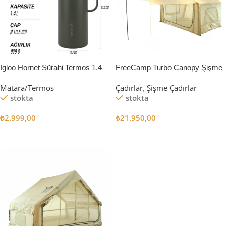
Igloo Hornet Sürahi Termos 1.4
FreeCamp Turbo Canopy Şişme
Litre
Çadır 8m2
Matara/Termos
Çadırlar
,
Şişme Çadırlar
stokta
stokta
₺
2.999,00
₺
21.950,00
Sepete Ekle
Sepete Ekle