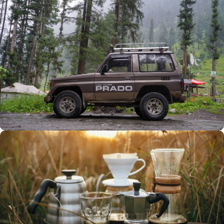
Büyük Yaz İndirimi
0
00
00
00
Günler
Hr
Min
SSK
Alışverişe Başla
ARAÇ AKSESUARLARI
SATIŞ VE MONTAJ
Keşfet