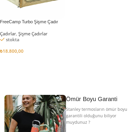
FreeCamp Turbo Şişme Çadır
6.3m2
Çadırlar
,
Şişme Çadırlar
stokta
₺
18.800,00
Sepete Ekle
Ömür Boyu Garanti
Stanley termosların ömür boyu
garantili olduğunu biliyor
muydunuz ?