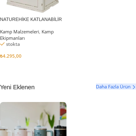
NATUREHİKE KATLANABİLİR
SAKLAMA KUTUSU 52 LİTRE
Kamp Malzemeleri
,
Kamp
Ekipmanları
stokta
₺
4.295,00
Sepete Ekle
Daha Fazla Ürün
Yeni Eklenen