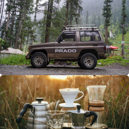
Büyük Yaz İndirimi
0
00
00
00
Günler
Hr
Min
SSK
Alışverişe Başla
ARAÇ AKSESUARLARI
SATIŞ VE MONTAJ
Keşfet