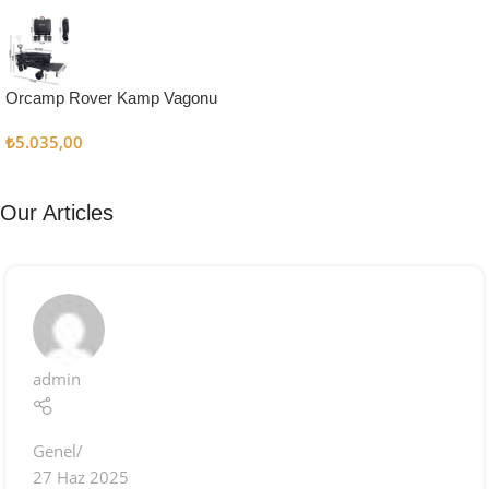
Kampçı
Şefler İçin
Keşfet
Orcamp Rover Kamp Vagonu
₺
5.035,00
Our Articles
admin
Genel
27 Haz 2025