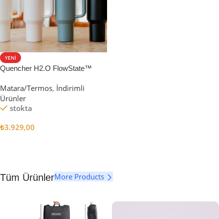
YENI
Quencher H2.O FlowState™
Tumbler Pipetli Termos | 1.18L
Matara/Termos
,
İndirimli
Ürünler
stokta
₺
3.929,00
Seçenekler
More Products
Tüm Ürünler