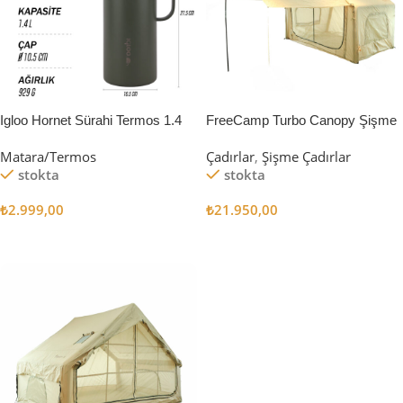
Igloo Hornet Sürahi Termos 1.4
FreeCamp Turbo Canopy Şişme
Litre
Çadır 8m2
Matara/Termos
Çadırlar
,
Şişme Çadırlar
stokta
stokta
₺
2.999,00
₺
21.950,00
Sepete Ekle
Sepete Ekle