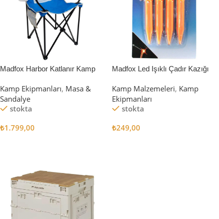
Madfox Harbor Katlanır Kamp
Madfox Led Işıklı Çadır Kazığı
Sandalyesi MAVİ
15cm 4Pcs
Kamp Ekipmanları
,
Masa &
Kamp Malzemeleri
,
Kamp
Sandalye
Ekipmanları
stokta
stokta
₺
1.799,00
₺
249,00
Sepete Ekle
Sepete Ekle