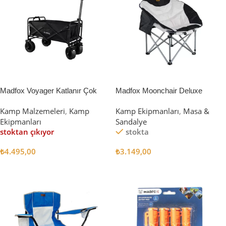
Madfox Voyager Katlanır Çok
Madfox Moonchair Deluxe
Amaçlı Yük Taşıma Arabası
Katlanır Kamp Sandalyesi
Kamp Malzemeleri
,
Kamp
Kamp Ekipmanları
,
Masa &
[Vagon] BLACK
Siyah/Gri
Ekipmanları
Sandalye
stoktan çıkıyor
stokta
₺
4.495,00
₺
3.149,00
Devamını Oku
Sepete Ekle