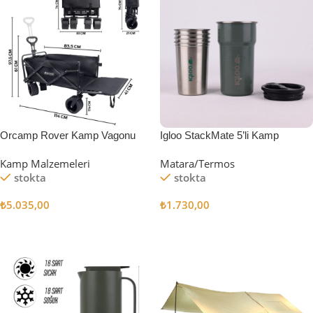
Orcamp Rover Kamp Vagonu
Igloo StackMate 5’li Kamp
Bardağı Seti
Kamp Malzemeleri
Matara/Termos
stokta
stokta
₺
5.035,00
₺
1.730,00
Sepete Ekle
Sepete Ekle