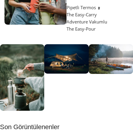
Pipetli Termos
The Easy-Carry
Adventure Vakumlu
The Easy-Pour
Aydınlatma
SUP &
KANO
Gecene Renk
Sınır
Kat
tanımayanlar
Keşfet
için
Kamp
Keşfet
Son Görüntülenenler
Muftağı