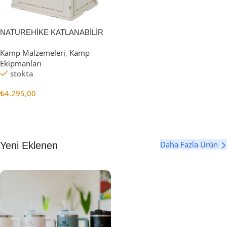
NATUREHİKE KATLANABİLİR
SAKLAMA KUTUSU 52 LİTRE
Kamp Malzemeleri
,
Kamp
Ekipmanları
stokta
₺
4.295,00
Sepete Ekle
Daha Fazla Ürün
Yeni Eklenen