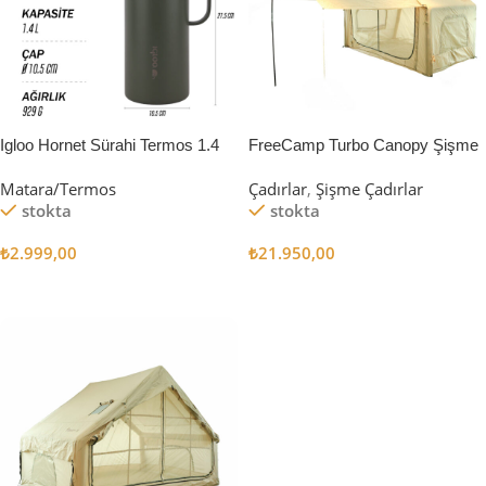
Igloo Hornet Sürahi Termos 1.4
FreeCamp Turbo Canopy Şişme
Litre
Çadır 8m2
Matara/Termos
Çadırlar
,
Şişme Çadırlar
stokta
stokta
₺
2.999,00
₺
21.950,00
Sepete Ekle
Sepete Ekle