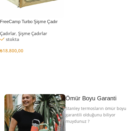
FreeCamp Turbo Şişme Çadır
6.3m2
Çadırlar
,
Şişme Çadırlar
stokta
₺
18.800,00
Sepete Ekle
Ömür Boyu Garanti
Stanley termosların ömür boyu
garantili olduğunu biliyor
muydunuz ?