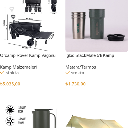
Orcamp Rover Kamp Vagonu
Igloo StackMate 5’li Kamp
Bardağı Seti
Kamp Malzemeleri
Matara/Termos
stokta
stokta
₺
5.035,00
₺
1.730,00
Sepete Ekle
Sepete Ekle