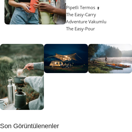
Pipetli Termos
The Easy-Carry
Adventure Vakumlu
The Easy-Pour
Aydınlatma
SUP &
KANO
Gecene Renk
Sınır
Kat
tanımayanlar
Keşfet
için
Kamp
Keşfet
Son Görüntülenenler
Muftağı