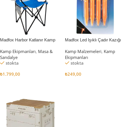
Madfox Harbor Katlanır Kamp
Madfox Led Işıklı Çadır Kazığı
Sandalyesi MAVİ
15cm 4Pcs
Kamp Ekipmanları
,
Masa &
Kamp Malzemeleri
,
Kamp
Sandalye
Ekipmanları
stokta
stokta
₺
1.799,00
₺
249,00
Sepete Ekle
Sepete Ekle