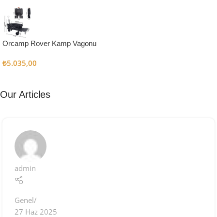
Kampçı
Şefler İçin
Keşfet
Orcamp Rover Kamp Vagonu
₺
5.035,00
Our Articles
admin
Genel
27 Haz 2025