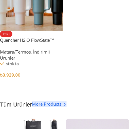
YENI
Quencher H2.O FlowState™
Tumbler Pipetli Termos | 1.18L
Matara/Termos
,
İndirimli
Ürünler
stokta
₺
3.929,00
Seçenekler
More Products
Tüm Ürünler