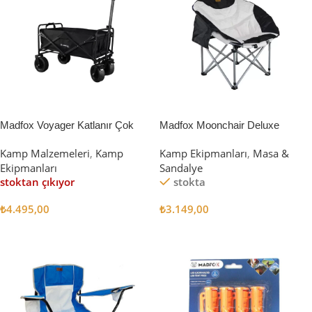
Madfox Voyager Katlanır Çok
Madfox Moonchair Deluxe
Amaçlı Yük Taşıma Arabası
Katlanır Kamp Sandalyesi
Kamp Malzemeleri
,
Kamp
Kamp Ekipmanları
,
Masa &
[Vagon] BLACK
Siyah/Gri
Ekipmanları
Sandalye
stoktan çıkıyor
stokta
₺
4.495,00
₺
3.149,00
Devamını Oku
Sepete Ekle