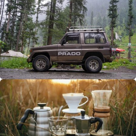
Büyük Yaz İndirimi
0
00
00
00
Günler
Hr
Min
SSK
Alışverişe Başla
ARAÇ AKSESUARLARI
SATIŞ VE MONTAJ
Keşfet