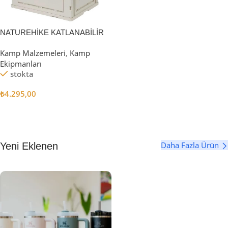
NATUREHİKE KATLANABİLİR
SAKLAMA KUTUSU 52 LİTRE
Kamp Malzemeleri
,
Kamp
Ekipmanları
stokta
₺
4.295,00
Sepete Ekle
Daha Fazla Ürün
Yeni Eklenen