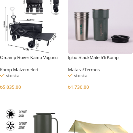
Orcamp Rover Kamp Vagonu
Igloo StackMate 5’li Kamp
Bardağı Seti
Kamp Malzemeleri
Matara/Termos
stokta
stokta
₺
5.035,00
₺
1.730,00
Sepete Ekle
Sepete Ekle