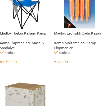
Madfox Harbor Katlanır Kamp
Madfox Led Işıklı Çadır Kazığı
Sandalyesi MAVİ
15cm 4Pcs
Kamp Ekipmanları
,
Masa &
Kamp Malzemeleri
,
Kamp
Sandalye
Ekipmanları
stokta
stokta
₺
1.799,00
₺
249,00
Sepete Ekle
Sepete Ekle