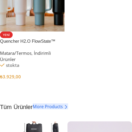
YENI
Quencher H2.O FlowState™
Tumbler Pipetli Termos | 1.18L
Matara/Termos
,
İndirimli
Ürünler
stokta
₺
3.929,00
Seçenekler
More Products
Tüm Ürünler