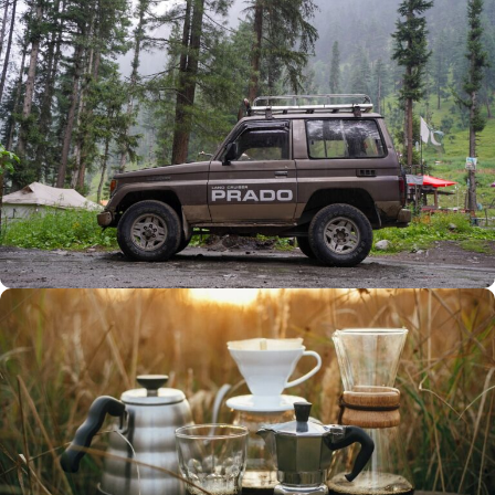
Büyük Yaz İndirimi
0
00
00
00
Günler
Hr
Min
SSK
Alışverişe Başla
ARAÇ AKSESUARLARI
SATIŞ VE MONTAJ
Keşfet