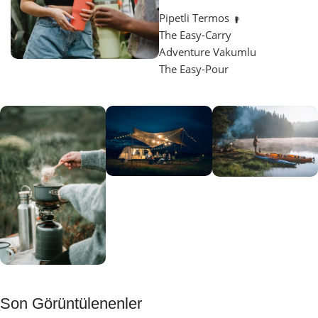
Pipetli Termos
The Easy-Carry
Adventure Vakumlu
The Easy-Pour
Aydınlatma
SUP &
KANO
Gecene Renk
Sınır
Kat
tanımayanlar
Keşfet
için
Kamp
Keşfet
Son Görüntülenenler
Muftağı