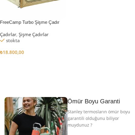
FreeCamp Turbo Şişme Çadır
6.3m2
Çadırlar
,
Şişme Çadırlar
stokta
₺
18.800,00
Sepete Ekle
Ömür Boyu Garanti
Stanley termosların ömür boyu
garantili olduğunu biliyor
muydunuz ?