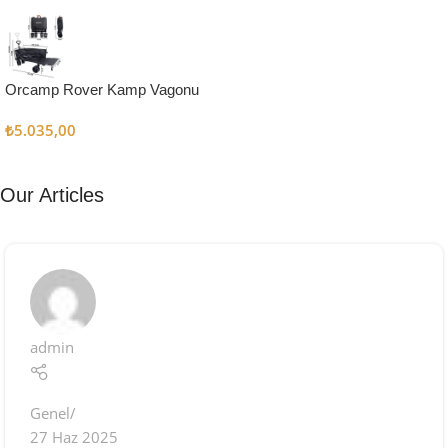
Kampçı
Şefler İçin
Keşfet
Orcamp Rover Kamp Vagonu
₺
5.035,00
Our Articles
admin
Genel
27 Haz 2025