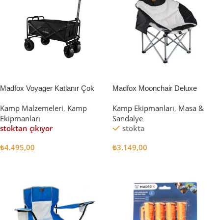
Madfox Voyager Katlanır Çok
Madfox Moonchair Deluxe
Amaçlı Yük Taşıma Arabası
Katlanır Kamp Sandalyesi
Kamp Malzemeleri
,
Kamp
Kamp Ekipmanları
,
Masa &
[Vagon] BLACK
Siyah/Gri
Ekipmanları
Sandalye
stoktan çıkıyor
stokta
₺
4.495,00
₺
3.149,00
Devamını Oku
Sepete Ekle