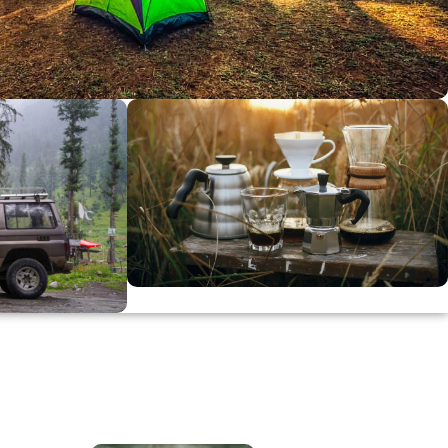
dirimi
0
00
in
SSK
KAHVE KEYFİ
Kahvemizi Denediniz mi ?
ARI
Keşfet