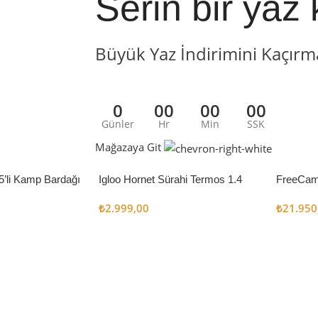
Serin bir yaz 
Büyük Yaz İndirimini Kaçırm
0
00
00
00
Günler
Hr
Min
SSK
Mağazaya Git
5’li Kamp Bardağı
Igloo Hornet Sürahi Termos 1.4
FreeCam
Litre
Çadır 8
₺
2.999,00
₺
21.950