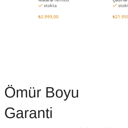
stokta
stok
₺
2.999,00
₺
21.95
Sepete Ekle
Sepete
Ömür Boyu
Garanti