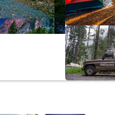
Büyük Yaz İn
0
00
0
Günler
Hr
M
Alışverişe Başla
ARAÇ AKSESUARL
SATIŞ VE MONTAJ
Keşfet