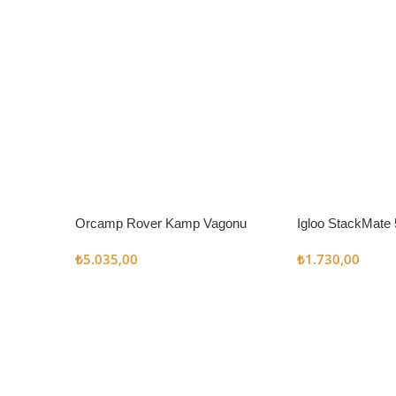
Orcamp Rover Kamp Vagonu
Igloo StackMate 
Seti
₺
5.035,00
₺
1.730,00