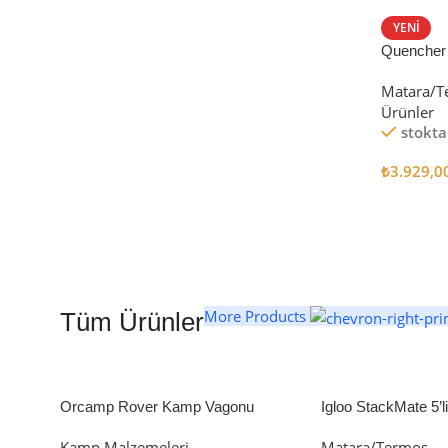
STANLEY TERMOS
YENI
Quencher
Satın Al
Tumbler Pi
Matara/T
Ürünler
stokta
₺
3.929,0
Seçenekl
More Products
Tüm Ürünler
Orcamp Rover Kamp Vagonu
Igloo StackMate 5’
Seti
Kamp Malzemeleri
Matara/Termos