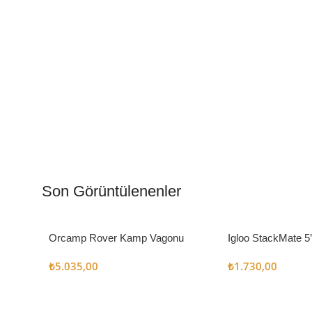
Kamp Muftağı
Aydı
Kampçı Şefler İçin
Gece
Son Görüntülenenler
Keşfet
Keşfe
Orcamp Rover Kamp Vagonu
Igloo StackMate 5
Seti
₺
5.035,00
₺
1.730,00