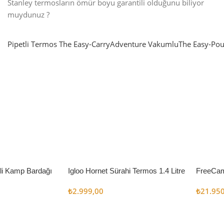
Stanley termosların ömür boyu garantili olduğunu biliyor
muydunuz ?
Pipetli Termos
The Easy-Carry
Adventure Vakumlu
The Easy-Pou
nlatma
SUP & KANO
ne Renk Kat
Sınır tanımayanlar için
t
Keşfet
’li Kamp Bardağı
Igloo Hornet Sürahi Termos 1.4 Litre
FreeCam
Çadır 8
₺
2.999,00
₺
21.95