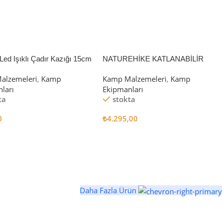
Led Işıklı Çadır Kazığı 15cm
NATUREHİKE KATLANABİLİR
SAKLAMA KUTUSU 52 LİTRE
alzemeleri
,
Kamp
Kamp Malzemeleri
,
Kamp
ları
Ekipmanları
ta
stokta
0
₺
4.295,00
 Ekle
Sepete Ekle
Daha Fazla Ürün