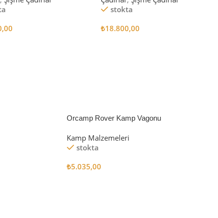
ta
stokta
0,00
₺
18.800,00
 Ekle
Sepete Ekle
Orcamp Rover Kamp Vagonu
Kamp Malzemeleri
stokta
₺
5.035,00
Sepete Ekle