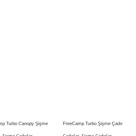
mp Turbo Canopy Şişme
FreeCamp Turbo Şişme Çadır
8m2
6.3m2
r
,
Şişme Çadırlar
Çadırlar
,
Şişme Çadırlar