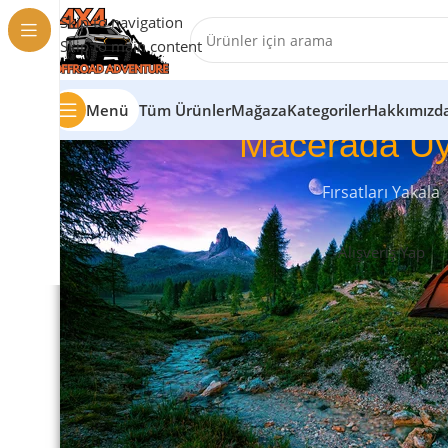
Skip to navigation
Skip to main content
Menü
Tüm Ürünler
Mağaza
Kategoriler
Hakkımızd
Macerada Uy
Fırsatları Yakala
Alışveriş Yap