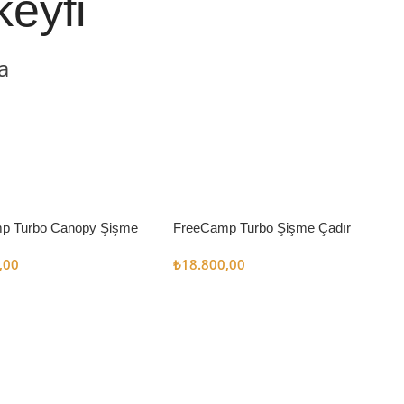
keyfi
a
p Turbo Canopy Şişme
FreeCamp Turbo Şişme Çadır
m2
6.3m2
,00
₺
18.800,00