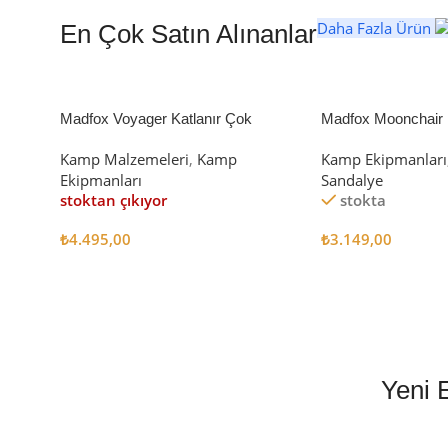
Daha Fazla Ürün
En Çok Satın Alınanlar
Madfox Voyager Katlanır Çok
Madfox Moonchair D
Amaçlı Yük Taşıma Arabası [Vagon]
Kamp Sandalyesi S
Kamp Malzemeleri
,
Kamp
Kamp Ekipmanları
BLACK
Ekipmanları
Sandalye
stoktan çıkıyor
stokta
₺
4.495,00
₺
3.149,00
Devamını Oku
Sepete Ekle
Yeni 
EN İYİ FİYATLA