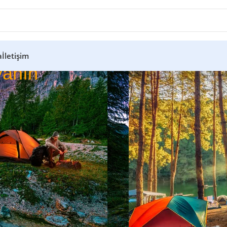
a
İletişim
anın