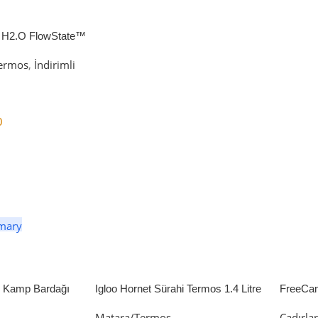
 H2.O FlowState™
petli Termos | 1.18L
ermos
,
İndirimli
0
er
li Kamp Bardağı
Igloo Hornet Sürahi Termos 1.4 Litre
FreeCa
Çadır 
Matara/Termos
Çadırla