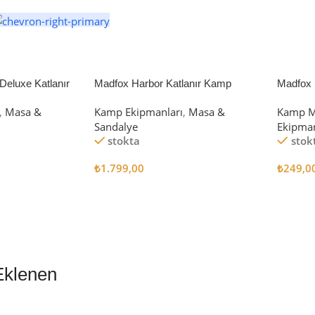
eluxe Katlanır
Madfox Harbor Katlanır Kamp
Madfox 
iyah/Gri
Sandalyesi MAVİ
4Pcs
,
Masa &
Kamp Ekipmanları
,
Masa &
Kamp M
Sandalye
Ekipman
stokta
stok
₺
1.799,00
₺
249,0
Sepete Ekle
Sepete
Eklenen