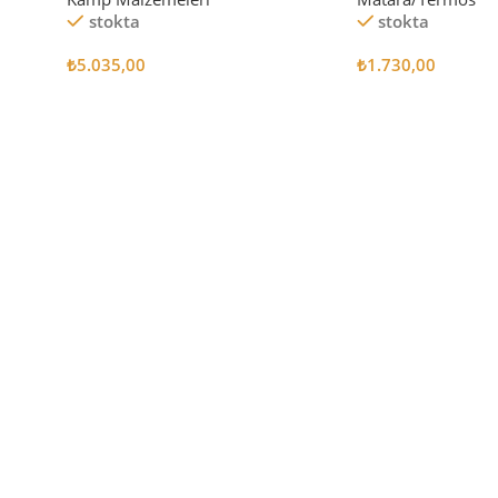
stokta
stokta
₺
5.035,00
₺
1.730,00
Sepete Ekle
Sepete Ekle