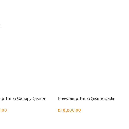
r
p Turbo Canopy Şişme
FreeCamp Turbo Şişme Çadır
m2
6.3m2
0,00
₺
18.800,00