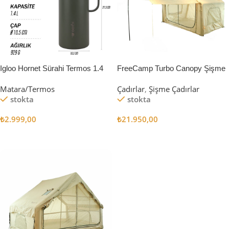
Igloo Hornet Sürahi Termos 1.4
FreeCamp Turbo Canopy Şişme
Litre
Çadır 8m2
Matara/Termos
Çadırlar
,
Şişme Çadırlar
stokta
stokta
₺
2.999,00
₺
21.950,00
Sepete Ekle
Sepete Ekle