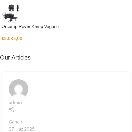
Kampçı
Şefler İçin
Keşfet
Orcamp Rover Kamp Vagonu
₺
5.035,00
Our Articles
admin
Genel
27 Haz 2025