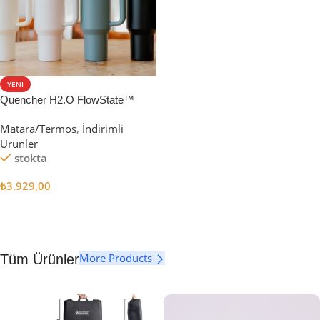
YENI
Quencher H2.O FlowState™
Tumbler Pipetli Termos | 1.18L
Matara/Termos
,
İndirimli
Ürünler
stokta
₺
3.929,00
Seçenekler
More Products
Tüm Ürünler