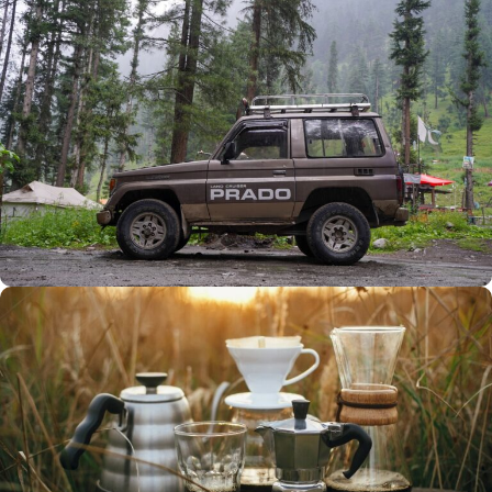
Büyük Yaz İndirimi
0
00
00
00
Günler
Hr
Min
SSK
Alışverişe Başla
ARAÇ AKSESUARLARI
SATIŞ VE MONTAJ
Keşfet