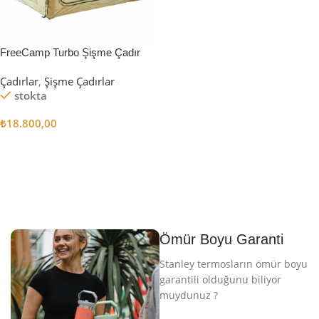
FreeCamp Turbo Şişme Çadır
6.3m2
Çadırlar
,
Şişme Çadırlar
stokta
₺
18.800,00
Sepete Ekle
Ömür Boyu Garanti
Stanley termosların ömür boyu
garantili olduğunu biliyor
muydunuz ?