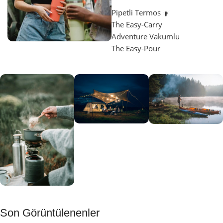
Pipetli Termos
The Easy-Carry
Adventure Vakumlu
The Easy-Pour
Aydınlatma
SUP &
KANO
Gecene Renk
Sınır
Kat
tanımayanlar
Keşfet
için
Kamp
Keşfet
Son Görüntülenenler
Muftağı