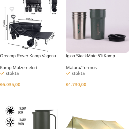
Orcamp Rover Kamp Vagonu
Igloo StackMate 5’li Kamp
Bardağı Seti
Kamp Malzemeleri
Matara/Termos
stokta
stokta
₺
5.035,00
₺
1.730,00
Sepete Ekle
Sepete Ekle