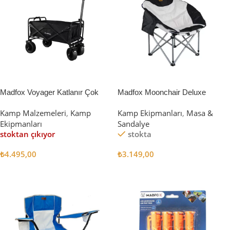
Madfox Voyager Katlanır Çok
Madfox Moonchair Deluxe
Amaçlı Yük Taşıma Arabası
Katlanır Kamp Sandalyesi
Kamp Malzemeleri
,
Kamp
Kamp Ekipmanları
,
Masa &
[Vagon] BLACK
Siyah/Gri
Ekipmanları
Sandalye
stoktan çıkıyor
stokta
₺
4.495,00
₺
3.149,00
Devamını Oku
Sepete Ekle