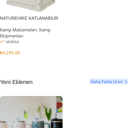
NATUREHİKE KATLANABİLİR
SAKLAMA KUTUSU 52 LİTRE
Kamp Malzemeleri
,
Kamp
Ekipmanları
stokta
₺
4.295,00
Sepete Ekle
Daha Fazla Ürün
Yeni Eklenen