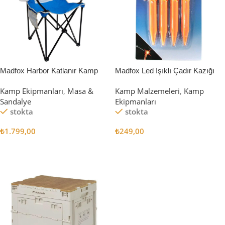
Madfox Harbor Katlanır Kamp
Madfox Led Işıklı Çadır Kazığı
Sandalyesi MAVİ
15cm 4Pcs
Kamp Ekipmanları
,
Masa &
Kamp Malzemeleri
,
Kamp
Sandalye
Ekipmanları
stokta
stokta
₺
1.799,00
₺
249,00
Sepete Ekle
Sepete Ekle