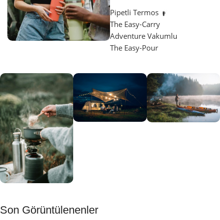
Pipetli Termos
The Easy-Carry
Adventure Vakumlu
The Easy-Pour
Aydınlatma
SUP &
KANO
Gecene Renk
Sınır
Kat
tanımayanlar
Keşfet
için
Kamp
Keşfet
Son Görüntülenenler
Muftağı