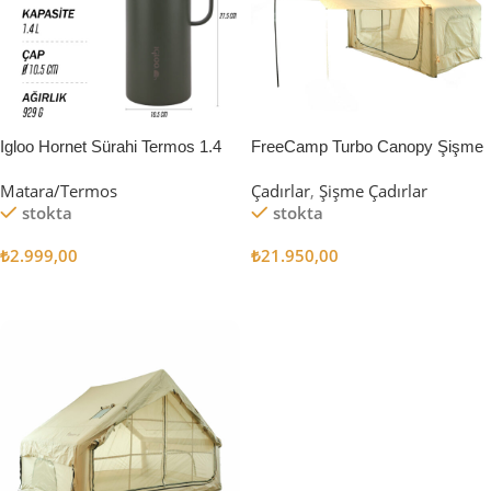
Igloo Hornet Sürahi Termos 1.4
FreeCamp Turbo Canopy Şişme
Litre
Çadır 8m2
Matara/Termos
Çadırlar
,
Şişme Çadırlar
stokta
stokta
₺
2.999,00
₺
21.950,00
Sepete Ekle
Sepete Ekle