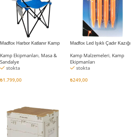
Madfox Harbor Katlanır Kamp
Madfox Led Işıklı Çadır Kazığı
Sandalyesi MAVİ
15cm 4Pcs
Kamp Ekipmanları
,
Masa &
Kamp Malzemeleri
,
Kamp
Sandalye
Ekipmanları
stokta
stokta
₺
1.799,00
₺
249,00
Sepete Ekle
Sepete Ekle