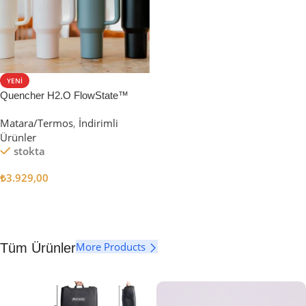
YENI
Quencher H2.O FlowState™
Tumbler Pipetli Termos | 1.18L
Matara/Termos
,
İndirimli
Ürünler
stokta
₺
3.929,00
Seçenekler
More Products
Tüm Ürünler