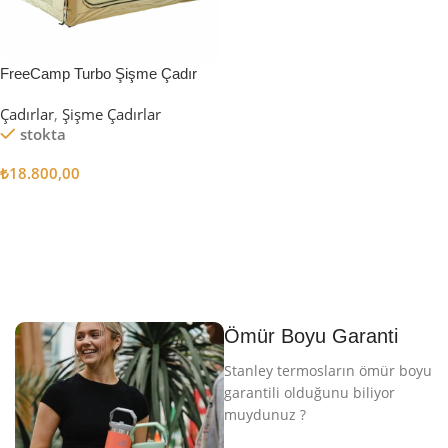
FreeCamp Turbo Şişme Çadır
6.3m2
Çadırlar
,
Şişme Çadırlar
stokta
₺
18.800,00
Sepete Ekle
Ömür Boyu Garanti
Stanley termosların ömür boyu
garantili olduğunu biliyor
muydunuz ?