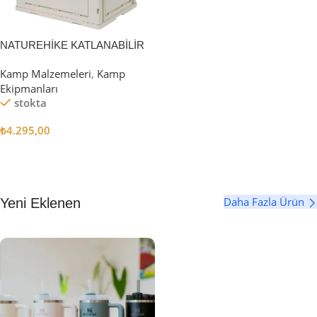
NATUREHİKE KATLANABİLİR
SAKLAMA KUTUSU 52 LİTRE
Kamp Malzemeleri
,
Kamp
Ekipmanları
stokta
₺
4.295,00
Sepete Ekle
Daha Fazla Ürün
Yeni Eklenen