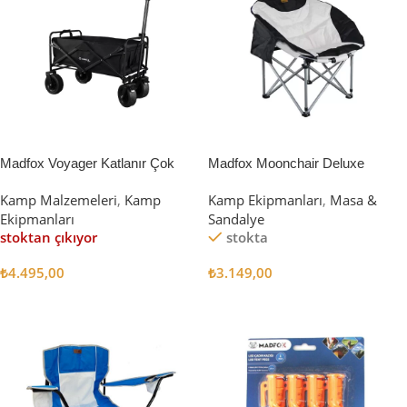
Madfox Voyager Katlanır Çok
Madfox Moonchair Deluxe
Amaçlı Yük Taşıma Arabası
Katlanır Kamp Sandalyesi
Kamp Malzemeleri
,
Kamp
Kamp Ekipmanları
,
Masa &
[Vagon] BLACK
Siyah/Gri
Ekipmanları
Sandalye
stoktan çıkıyor
stokta
₺
4.495,00
₺
3.149,00
Devamını Oku
Sepete Ekle