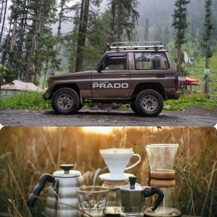
Büyük Yaz İndirimi
0
00
00
00
Günler
Hr
Min
SSK
Alışverişe Başla
ARAÇ AKSESUARLARI
SATIŞ VE MONTAJ
Keşfet