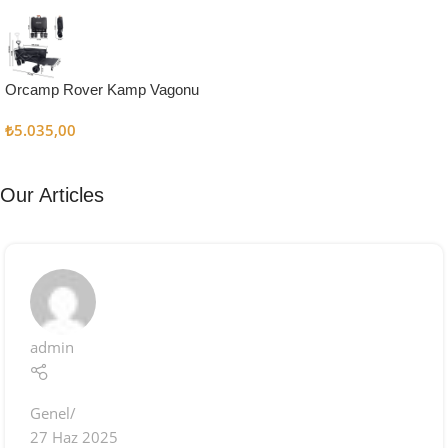
Kampçı
Şefler İçin
Keşfet
Orcamp Rover Kamp Vagonu
₺
5.035,00
Our Articles
admin
Genel
27 Haz 2025