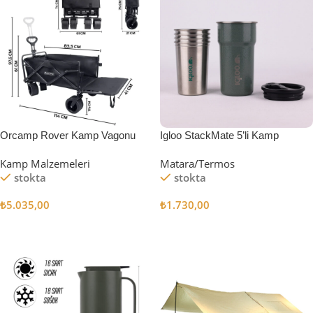
Orcamp Rover Kamp Vagonu
Igloo StackMate 5’li Kamp
Bardağı Seti
Kamp Malzemeleri
Matara/Termos
stokta
stokta
₺
5.035,00
₺
1.730,00
Sepete Ekle
Sepete Ekle