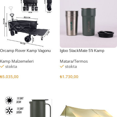
Orcamp Rover Kamp Vagonu
Igloo StackMate 5’li Kamp
Bardağı Seti
Kamp Malzemeleri
Matara/Termos
stokta
stokta
₺
5.035,00
₺
1.730,00
Sepete Ekle
Sepete Ekle