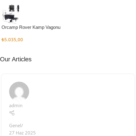
Kampçı
Şefler İçin
Keşfet
Orcamp Rover Kamp Vagonu
₺
5.035,00
Our Articles
admin
Genel
27 Haz 2025