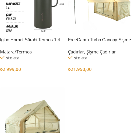
Igloo Hornet Sürahi Termos 1.4
FreeCamp Turbo Canopy Şişme
Litre
Çadır 8m2
Matara/Termos
Çadırlar
,
Şişme Çadırlar
stokta
stokta
₺
2.999,00
₺
21.950,00
Sepete Ekle
Sepete Ekle