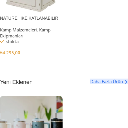
NATUREHİKE KATLANABİLİR
SAKLAMA KUTUSU 52 LİTRE
Kamp Malzemeleri
,
Kamp
Ekipmanları
stokta
₺
4.295,00
Sepete Ekle
Daha Fazla Ürün
Yeni Eklenen