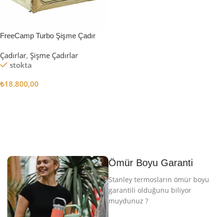
FreeCamp Turbo Şişme Çadır
6.3m2
Çadırlar
,
Şişme Çadırlar
stokta
₺
18.800,00
Sepete Ekle
Ömür Boyu Garanti
Stanley termosların ömür boyu
garantili olduğunu biliyor
muydunuz ?