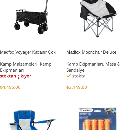
Madfox Voyager Katlanır Çok
Madfox Moonchair Deluxe
Amaçlı Yük Taşıma Arabası
Katlanır Kamp Sandalyesi
Kamp Malzemeleri
,
Kamp
Kamp Ekipmanları
,
Masa &
[Vagon] BLACK
Siyah/Gri
Ekipmanları
Sandalye
stoktan çıkıyor
stokta
₺
4.495,00
₺
3.149,00
Devamını Oku
Sepete Ekle