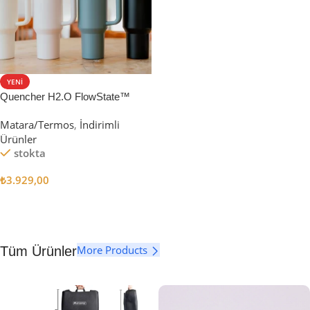
YENI
Quencher H2.O FlowState™
Tumbler Pipetli Termos | 1.18L
Matara/Termos
,
İndirimli
Ürünler
stokta
₺
3.929,00
Seçenekler
More Products
Tüm Ürünler