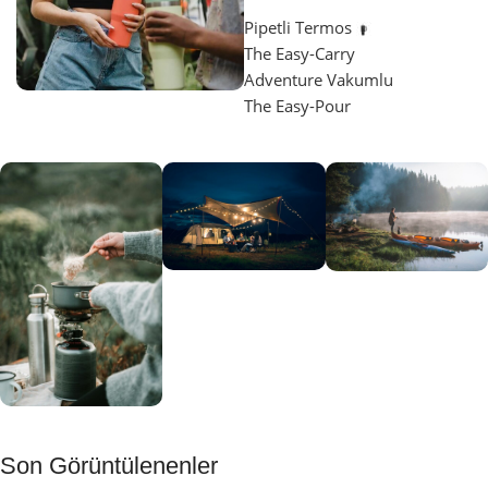
Pipetli Termos
The Easy-Carry
Adventure Vakumlu
The Easy-Pour
Aydınlatma
SUP &
KANO
Gecene Renk
Sınır
Kat
tanımayanlar
Keşfet
için
Kamp
Keşfet
Son Görüntülenenler
Muftağı