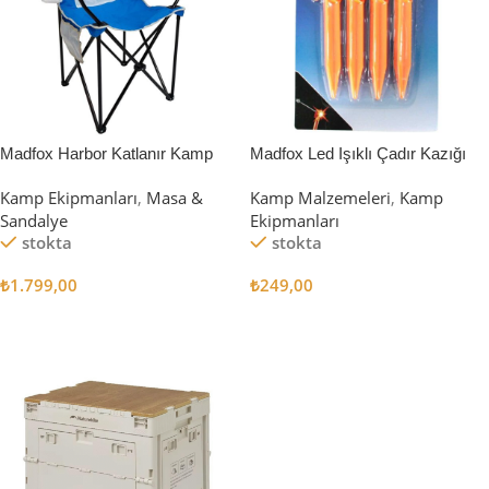
Madfox Harbor Katlanır Kamp
Madfox Led Işıklı Çadır Kazığı
Sandalyesi MAVİ
15cm 4Pcs
Kamp Ekipmanları
,
Masa &
Kamp Malzemeleri
,
Kamp
Sandalye
Ekipmanları
stokta
stokta
₺
1.799,00
₺
249,00
Sepete Ekle
Sepete Ekle