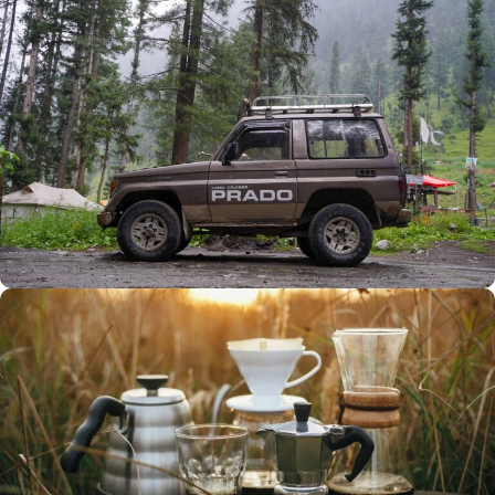
Büyük Yaz İndirimi
0
00
00
00
Günler
Hr
Min
SSK
Alışverişe Başla
ARAÇ AKSESUARLARI
SATIŞ VE MONTAJ
Keşfet