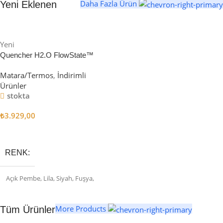
Daha Fazla Ürün
Yeni Eklenen
Yeni
Quencher H2.O FlowState™
Tumbler Pipetli Termos | 1.18L
Matara/Termos
,
İndirimli
Ürünler
stokta
₺
3.929,00
Seçenekler
RENK
Açık Pembe
,
Lila
,
Siyah
,
Fuşya
,
Mavi
,
Yeşil
,
Mor
,
Krem
,
Toz
Pembe
,
Kül Rengi
,
Petrol Rengi
,
Mat Siyah
,
Turuncu
,
Açık Yeşil
,
More Products
Tüm Ürünler
Buz Beyaz
,
Eflatun
,
Sarı
,
Haki
,
Turkuaz
,
Pembe
,
Turuncu 2.0
,