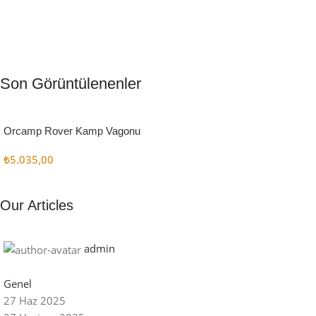
Kamp
Aydınlatma
SUP &
Son Görüntülenenler
Muftağı
KANO
Gecene Renk
Kampçı
Sınır
Kat
Şefler İçin
tanımayanlar
Orcamp Rover Kamp Vagonu
Keşfet
için
Keşfet
₺
5.035,00
Keşfet
Our Articles
admin
Genel
27 Haz 2025