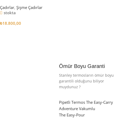
6.3m2
Çadırlar
,
Şişme Çadırlar
stokta
₺
18.800,00
Sepete Ekle
Ömür Boyu Garanti
Stanley termosların ömür boyu
garantili olduğunu biliyor
muydunuz ?
Pipetli Termos
The Easy-Carry
Adventure Vakumlu
The Easy-Pour