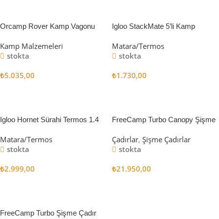
Mercan
Orcamp Rover Kamp Vagonu
Igloo StackMate 5’li Kamp
Bardağı Seti
Kamp Malzemeleri
Matara/Termos
stokta
stokta
₺
5.035,00
₺
1.730,00
Sepete Ekle
Sepete Ekle
Igloo Hornet Sürahi Termos 1.4
FreeCamp Turbo Canopy Şişme
Litre
Çadır 8m2
Matara/Termos
Çadırlar
,
Şişme Çadırlar
stokta
stokta
₺
2.999,00
₺
21.950,00
Sepete Ekle
Sepete Ekle
FreeCamp Turbo Şişme Çadır