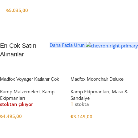
₺
5.035,00
Daha Fazla Ürün
En Çok Satın
Alınanlar
Madfox Voyager Katlanır Çok
Madfox Moonchair Deluxe
Amaçlı Yük Taşıma Arabası
Katlanır Kamp Sandalyesi
Kamp Malzemeleri
,
Kamp
Kamp Ekipmanları
,
Masa &
[Vagon] BLACK
Siyah/Gri
Ekipmanları
Sandalye
stoktan çıkıyor
stokta
₺
4.495,00
₺
3.149,00
Devamını Oku
Sepete Ekle