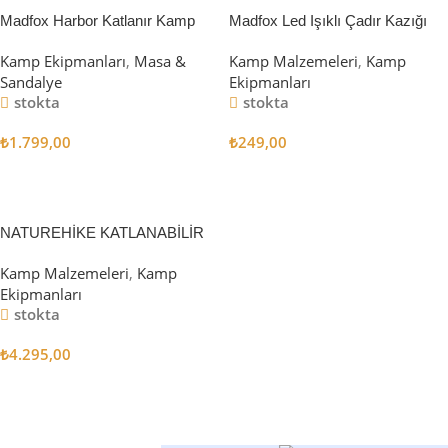
Madfox Harbor Katlanır Kamp
Madfox Led Işıklı Çadır Kazığı
Sandalyesi MAVİ
15cm 4Pcs
Kamp Ekipmanları
,
Masa &
Kamp Malzemeleri
,
Kamp
Sandalye
Ekipmanları
stokta
stokta
₺
1.799,00
₺
249,00
Sepete Ekle
Sepete Ekle
NATUREHİKE KATLANABİLİR
SAKLAMA KUTUSU 52 LİTRE
Kamp Malzemeleri
,
Kamp
Ekipmanları
stokta
₺
4.295,00
Sepete Ekle