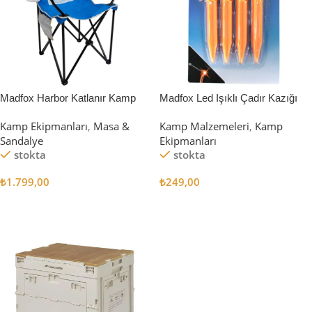
Madfox Harbor Katlanır Kamp
Madfox Led Işıklı Çadır Kazığı
Sandalyesi MAVİ
15cm 4Pcs
Kamp Ekipmanları
,
Masa &
Kamp Malzemeleri
,
Kamp
Sandalye
Ekipmanları
stokta
stokta
₺
1.799,00
₺
249,00
Sepete Ekle
Sepete Ekle