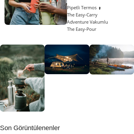
Pipetli Termos
The Easy-Carry
Adventure Vakumlu
The Easy-Pour
Aydınlatma
SUP &
KANO
Gecene Renk
Sınır
Kat
tanımayanlar
Keşfet
için
Kamp
Keşfet
Son Görüntülenenler
Muftağı