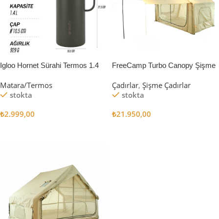
Igloo Hornet Sürahi Termos 1.4
FreeCamp Turbo Canopy Şişme
Litre
Çadır 8m2
Matara/Termos
Çadırlar
,
Şişme Çadırlar
stokta
stokta
₺
2.999,00
₺
21.950,00
Sepete Ekle
Sepete Ekle