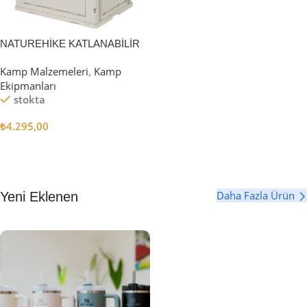
NATUREHİKE KATLANABİLİR
SAKLAMA KUTUSU 52 LİTRE
Kamp Malzemeleri
,
Kamp
Ekipmanları
stokta
₺
4.295,00
Sepete Ekle
Daha Fazla Ürün
Yeni Eklenen