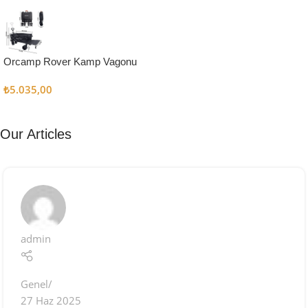
Kampçı
Şefler İçin
Keşfet
Orcamp Rover Kamp Vagonu
₺
5.035,00
Our Articles
admin
Genel
27 Haz 2025