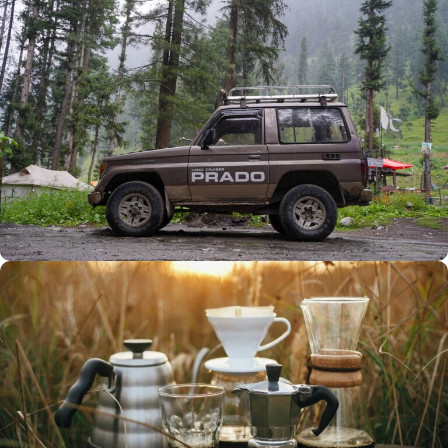
Büyük Yaz İndirimi
0
00
00
00
Günler
Hr
Min
SSK
Alışverişe Başla
ARAÇ AKSESUARLARI
SATIŞ VE MONTAJ
Keşfet