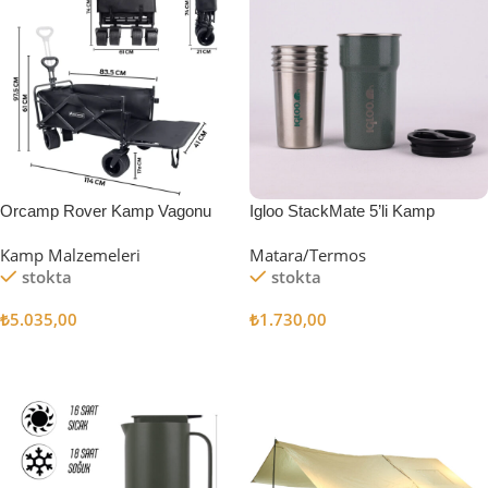
Orcamp Rover Kamp Vagonu
Igloo StackMate 5’li Kamp
Bardağı Seti
Kamp Malzemeleri
Matara/Termos
stokta
stokta
₺
5.035,00
₺
1.730,00
Sepete Ekle
Sepete Ekle