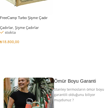
FreeCamp Turbo Şişme Çadır
6.3m2
Çadırlar
,
Şişme Çadırlar
stokta
₺
18.800,00
Sepete Ekle
Ömür Boyu Garanti
Stanley termosların ömür boyu
garantili olduğunu biliyor
muydunuz ?