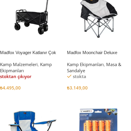
Madfox Voyager Katlanır Çok
Madfox Moonchair Deluxe
Amaçlı Yük Taşıma Arabası
Katlanır Kamp Sandalyesi
Kamp Malzemeleri
,
Kamp
Kamp Ekipmanları
,
Masa &
[Vagon] BLACK
Siyah/Gri
Ekipmanları
Sandalye
stoktan çıkıyor
stokta
₺
4.495,00
₺
3.149,00
Devamını Oku
Sepete Ekle