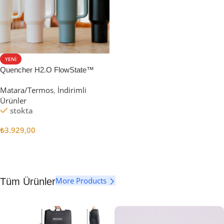
YENI
Quencher H2.O FlowState™
Tumbler Pipetli Termos | 1.18L
Matara/Termos
,
İndirimli
Ürünler
stokta
₺
3.929,00
Seçenekler
More Products
Tüm Ürünler