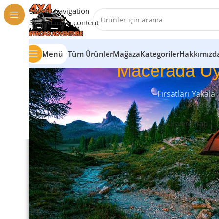
Skip to navigation
Skip to main content
Menü
Tüm Ürünler
Mağaza
Kategoriler
Hakkımızd
Macerada Uy
Fırsatları Yakala
Alışveriş Yap