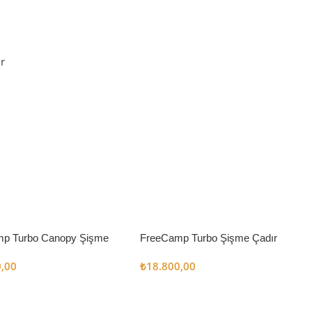
r
p Turbo Canopy Şişme
FreeCamp Turbo Şişme Çadır
m2
6.3m2
0,00
₺
18.800,00