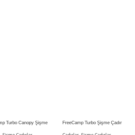
mp Turbo Canopy Şişme
FreeCamp Turbo Şişme Çadır
8m2
6.3m2
r
,
Şişme Çadırlar
Çadırlar
,
Şişme Çadırlar