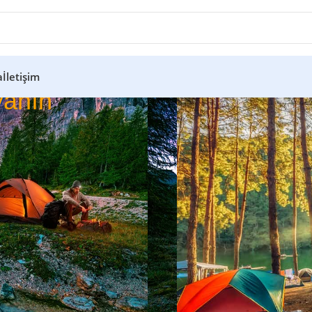
a
İletişim
anın