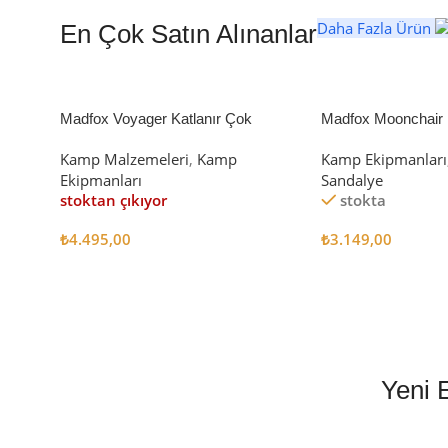
Daha Fazla Ürün
En Çok Satın Alınanlar
Madfox Voyager Katlanır Çok
Madfox Moonchair D
Amaçlı Yük Taşıma Arabası [Vagon]
Kamp Sandalyesi S
Kamp Malzemeleri
,
Kamp
Kamp Ekipmanları
BLACK
Ekipmanları
Sandalye
stoktan çıkıyor
stokta
₺
4.495,00
₺
3.149,00
Devamını Oku
Sepete Ekle
Yeni 
EN İYİ FİYATLA