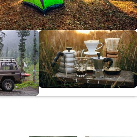
dirimi
0
00
in
SSK
KAHVE KEYFİ
Kahvemizi Denediniz mi ?
ARI
Keşfet