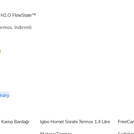
 H2.O FlowState™
petli Termos | 1.18L
ermos
,
İndirimli
0
er
li Kamp Bardağı
Igloo Hornet Sürahi Termos 1.4 Litre
FreeCa
Çadır 
Matara/Termos
Çadırla