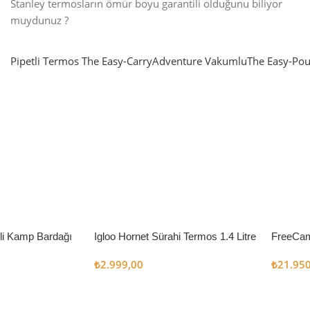
Stanley termosların ömür boyu garantili olduğunu biliyor
muydunuz ?
Pipetli Termos
The Easy-Carry
Adventure Vakumlu
The Easy-Pou
nlatma
SUP & KANO
ne Renk Kat
Sınır tanımayanlar için
t
Keşfet
’li Kamp Bardağı
Igloo Hornet Sürahi Termos 1.4 Litre
FreeCam
Çadır 8
₺
2.999,00
₺
21.95