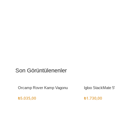
Kamp Muftağı
Aydı
Kampçı Şefler İçin
Gece
Son Görüntülenenler
Keşfet
Keşfe
Orcamp Rover Kamp Vagonu
Igloo StackMate 5
Seti
₺
5.035,00
₺
1.730,00