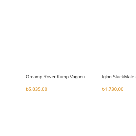
Orcamp Rover Kamp Vagonu
Igloo StackMate 
Seti
₺
5.035,00
₺
1.730,00