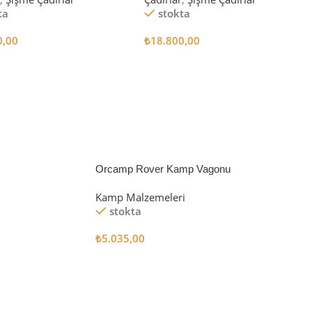
ta
stokta
0,00
₺
18.800,00
 Ekle
Sepete Ekle
Orcamp Rover Kamp Vagonu
Kamp Malzemeleri
stokta
₺
5.035,00
Sepete Ekle