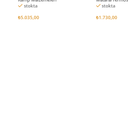
stokta
stokta
₺
5.035,00
₺
1.730,00
Sepete Ekle
Sepete Ekle