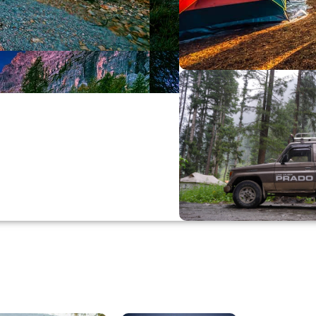
Büyük Yaz İn
0
00
0
Günler
Hr
M
Alışverişe Başla
ARAÇ AKSESUARL
SATIŞ VE MONTAJ
Keşfet