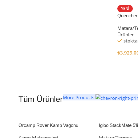
STANLEY TERMOS
YENI
Quencher
Satın Al
Tumbler Pi
Matara/T
Ürünler
stokta
₺
3.929,0
Seçenekl
More Products
Tüm Ürünler
Orcamp Rover Kamp Vagonu
Igloo StackMate 5’
Seti
Kamp Malzemeleri
Matara/Termos