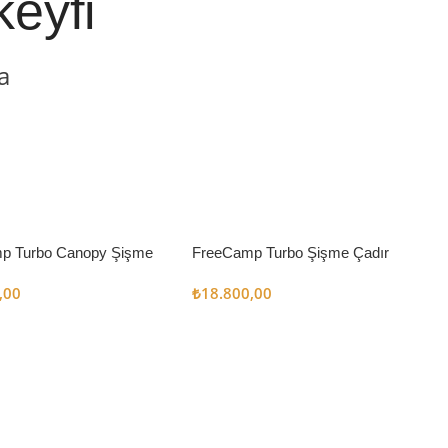
keyfi
a
p Turbo Canopy Şişme
FreeCamp Turbo Şişme Çadır
m2
6.3m2
,00
₺
18.800,00