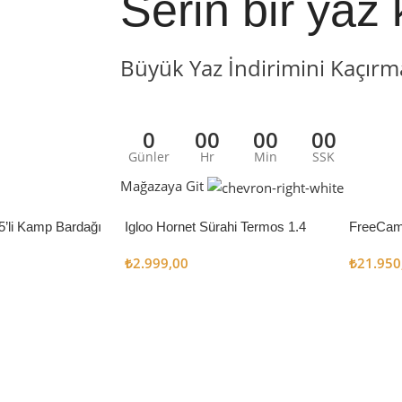
Serin bir yaz 
Büyük Yaz İndirimini Kaçırm
0
00
00
00
Günler
Hr
Min
SSK
Mağazaya Git
5’li Kamp Bardağı
Igloo Hornet Sürahi Termos 1.4
FreeCam
Litre
Çadır 8
₺
2.999,00
₺
21.950