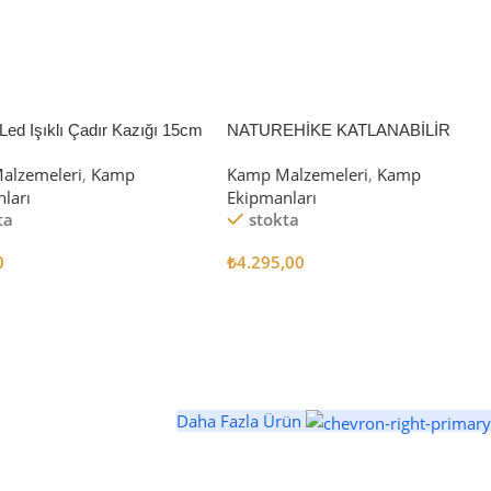
Led Işıklı Çadır Kazığı 15cm
NATUREHİKE KATLANABİLİR
SAKLAMA KUTUSU 52 LİTRE
alzemeleri
,
Kamp
Kamp Malzemeleri
,
Kamp
ları
Ekipmanları
ta
stokta
0
₺
4.295,00
 Ekle
Sepete Ekle
Daha Fazla Ürün