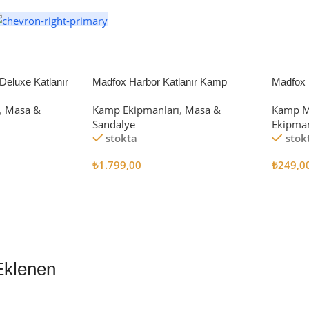
eluxe Katlanır
Madfox Harbor Katlanır Kamp
Madfox 
iyah/Gri
Sandalyesi MAVİ
4Pcs
,
Masa &
Kamp Ekipmanları
,
Masa &
Kamp M
Sandalye
Ekipman
stokta
stok
₺
1.799,00
₺
249,0
Sepete Ekle
Sepete
Eklenen