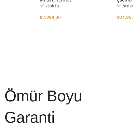
stokta
stok
₺
2.999,00
₺
21.95
Sepete Ekle
Sepete
Ömür Boyu
Garanti