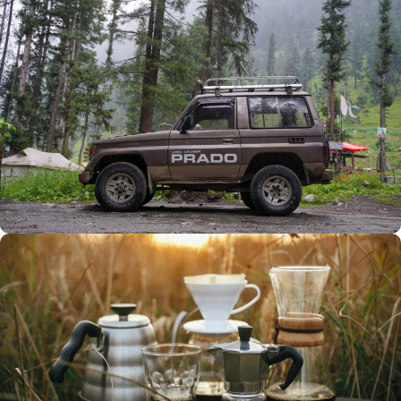
Büyük Yaz İndirimi
0
00
00
00
Günler
Hr
Min
SSK
Alışverişe Başla
ARAÇ AKSESUARLARI
SATIŞ VE MONTAJ
Keşfet