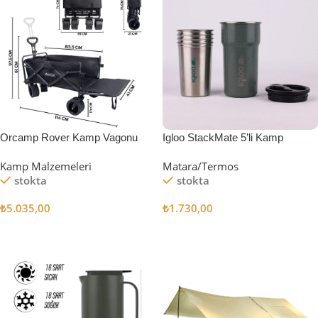
Orcamp Rover Kamp Vagonu
Igloo StackMate 5’li Kamp
Bardağı Seti
Kamp Malzemeleri
Matara/Termos
stokta
stokta
₺
5.035,00
₺
1.730,00
Sepete Ekle
Sepete Ekle