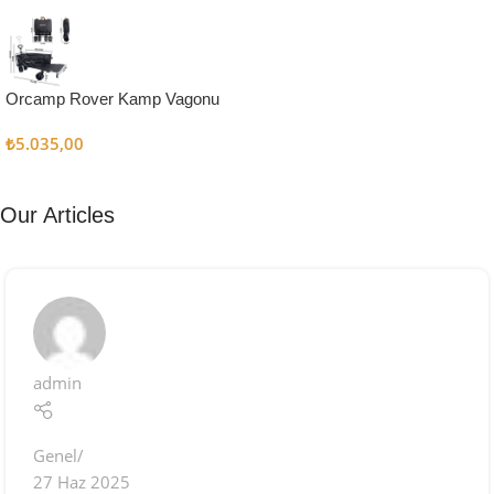
Kampçı
Şefler İçin
Keşfet
Orcamp Rover Kamp Vagonu
₺
5.035,00
Our Articles
admin
Genel
27 Haz 2025