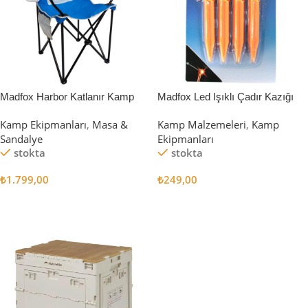
Madfox Harbor Katlanır Kamp
Madfox Led Işıklı Çadır Kazığı
Sandalyesi MAVİ
15cm 4Pcs
Kamp Ekipmanları
,
Masa &
Kamp Malzemeleri
,
Kamp
Sandalye
Ekipmanları
stokta
stokta
₺
1.799,00
₺
249,00
Sepete Ekle
Sepete Ekle