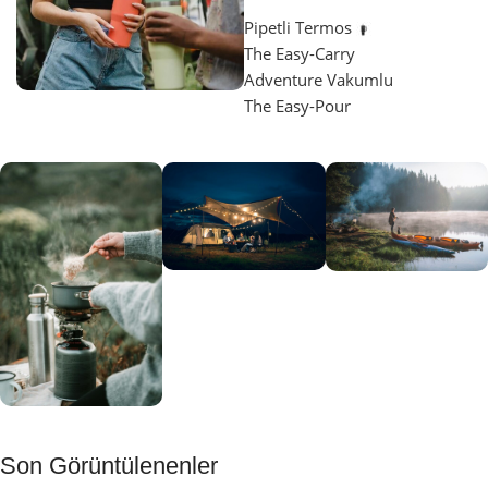
Pipetli Termos
The Easy-Carry
Adventure Vakumlu
The Easy-Pour
Aydınlatma
SUP &
KANO
Gecene Renk
Sınır
Kat
tanımayanlar
Keşfet
için
Kamp
Keşfet
Son Görüntülenenler
Muftağı