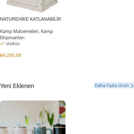
NATUREHİKE KATLANABİLİR
SAKLAMA KUTUSU 52 LİTRE
Kamp Malzemeleri
,
Kamp
Ekipmanları
stokta
₺
4.295,00
Sepete Ekle
Daha Fazla Ürün
Yeni Eklenen