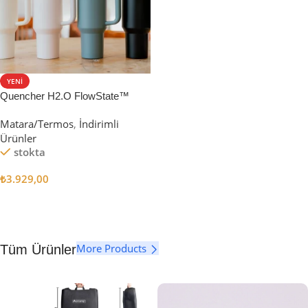
YENI
Quencher H2.O FlowState™
Tumbler Pipetli Termos | 1.18L
Matara/Termos
,
İndirimli
Ürünler
stokta
₺
3.929,00
Seçenekler
More Products
Tüm Ürünler