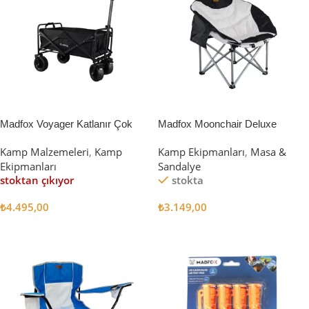
Madfox Voyager Katlanır Çok
Madfox Moonchair Deluxe
Amaçlı Yük Taşıma Arabası
Katlanır Kamp Sandalyesi
Kamp Malzemeleri
,
Kamp
Kamp Ekipmanları
,
Masa &
[Vagon] BLACK
Siyah/Gri
Ekipmanları
Sandalye
stoktan çıkıyor
stokta
₺
4.495,00
₺
3.149,00
Devamını Oku
Sepete Ekle