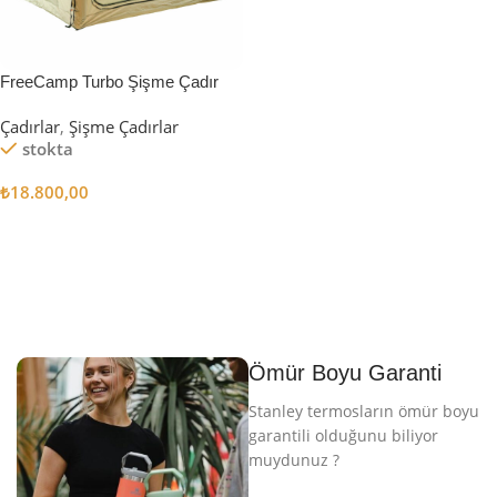
FreeCamp Turbo Şişme Çadır
6.3m2
Çadırlar
,
Şişme Çadırlar
stokta
₺
18.800,00
Sepete Ekle
Ömür Boyu Garanti
Stanley termosların ömür boyu
garantili olduğunu biliyor
muydunuz ?