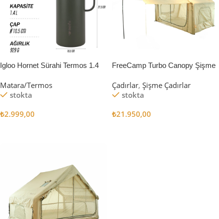
Igloo Hornet Sürahi Termos 1.4
FreeCamp Turbo Canopy Şişme
Litre
Çadır 8m2
Matara/Termos
Çadırlar
,
Şişme Çadırlar
stokta
stokta
₺
2.999,00
₺
21.950,00
Sepete Ekle
Sepete Ekle