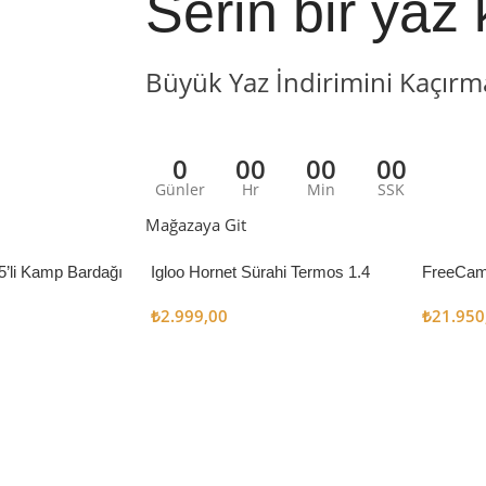
Serin bir yaz 
Büyük Yaz İndirimini Kaçırm
0
00
00
00
Günler
Hr
Min
SSK
Mağazaya Git
5’li Kamp Bardağı
Igloo Hornet Sürahi Termos 1.4
FreeCam
Litre
Çadır 8
₺
2.999,00
₺
21.950