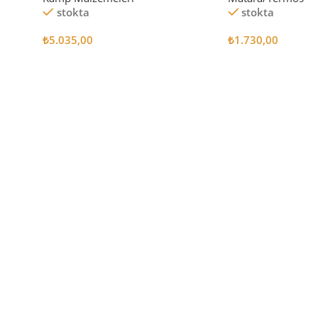
stokta
stokta
₺
5.035,00
₺
1.730,00
Sepete Ekle
Sepete Ekle