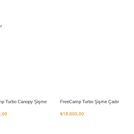
r
p Turbo Canopy Şişme
FreeCamp Turbo Şişme Çadır
m2
6.3m2
0,00
₺
18.800,00