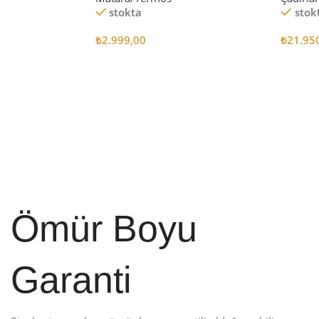
stokta
stok
₺
2.999,00
₺
21.95
Sepete Ekle
Sepete
Ömür Boyu
Garanti