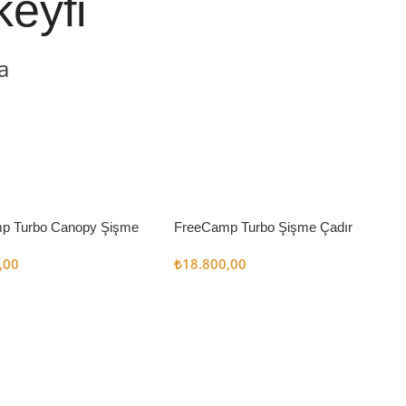
keyfi
a
p Turbo Canopy Şişme
FreeCamp Turbo Şişme Çadır
m2
6.3m2
,00
₺
18.800,00