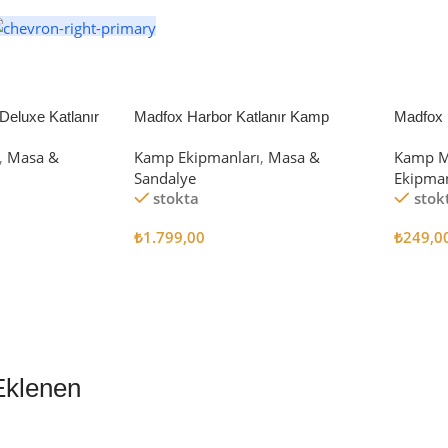
eluxe Katlanır
Madfox Harbor Katlanır Kamp
Madfox 
iyah/Gri
Sandalyesi MAVİ
4Pcs
,
Masa &
Kamp Ekipmanları
,
Masa &
Kamp M
Sandalye
Ekipman
stokta
stok
₺
1.799,00
₺
249,0
Sepete Ekle
Sepete
Eklenen