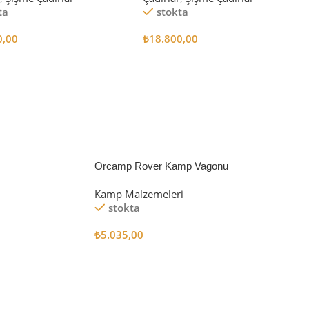
ta
stokta
0,00
₺
18.800,00
 Ekle
Sepete Ekle
Orcamp Rover Kamp Vagonu
Kamp Malzemeleri
stokta
₺
5.035,00
Sepete Ekle