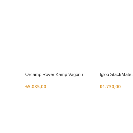
Orcamp Rover Kamp Vagonu
Igloo StackMate 
Seti
₺
5.035,00
₺
1.730,00