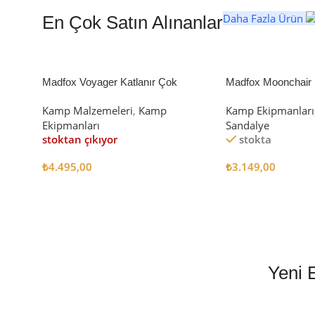
Daha Fazla Ürün
En Çok Satın Alınanlar
Madfox Voyager Katlanır Çok
Madfox Moonchair D
Amaçlı Yük Taşıma Arabası [Vagon]
Kamp Sandalyesi S
Kamp Malzemeleri
,
Kamp
Kamp Ekipmanları
BLACK
Ekipmanları
Sandalye
stoktan çıkıyor
stokta
₺
4.495,00
₺
3.149,00
Devamını Oku
Sepete Ekle
Yeni 
EN İYİ FİYATLA