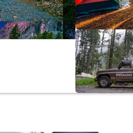
Büyük Yaz İn
0
00
0
Günler
Hr
M
Alışverişe Başla
ARAÇ AKSESUARL
SATIŞ VE MONTAJ
Keşfet