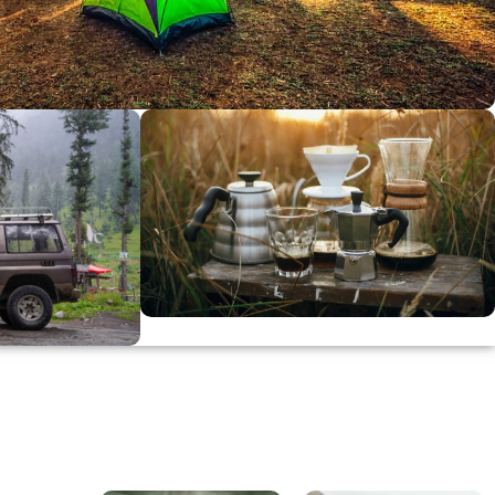
dirimi
0
00
in
SSK
KAHVE KEYFİ
Kahvemizi Denediniz mi ?
ARI
Keşfet