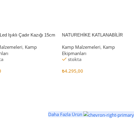
Led Işıklı Çadır Kazığı 15cm
NATUREHİKE KATLANABİLİR
SAKLAMA KUTUSU 52 LİTRE
alzemeleri
,
Kamp
Kamp Malzemeleri
,
Kamp
ları
Ekipmanları
ta
stokta
0
₺
4.295,00
 Ekle
Sepete Ekle
Daha Fazla Ürün