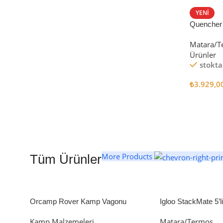
STANLEY TERMOS
YENI
Quencher
Satın Al
Tumbler Pi
Matara/T
Ürünler
stokta
₺
3.929,0
Seçenekl
More Products
Tüm Ürünler
Orcamp Rover Kamp Vagonu
Igloo StackMate 5’
Seti
Kamp Malzemeleri
Matara/Termos