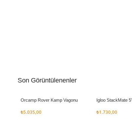
Kamp Muftağı
Aydı
Kampçı Şefler İçin
Gece
Son Görüntülenenler
Keşfet
Keşfe
Orcamp Rover Kamp Vagonu
Igloo StackMate 5
Seti
₺
5.035,00
₺
1.730,00