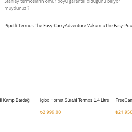
Stanley termosların ömür boyu garantili olduğunu biliyor
muydunuz ?
Pipetli Termos
The Easy-Carry
Adventure Vakumlu
The Easy-Pou
nlatma
SUP & KANO
ne Renk Kat
Sınır tanımayanlar için
t
Keşfet
’li Kamp Bardağı
Igloo Hornet Sürahi Termos 1.4 Litre
FreeCam
Çadır 8
₺
2.999,00
₺
21.95