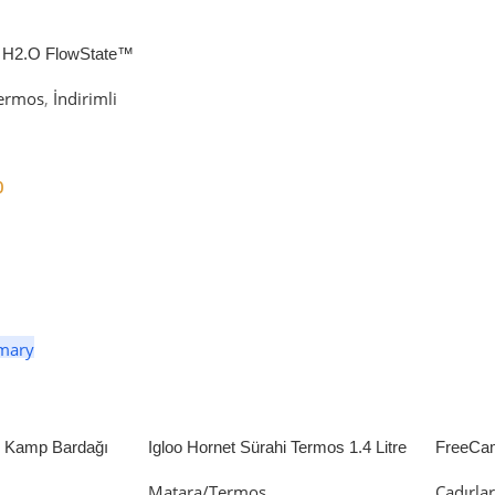
 H2.O FlowState™
petli Termos | 1.18L
ermos
,
İndirimli
0
er
li Kamp Bardağı
Igloo Hornet Sürahi Termos 1.4 Litre
FreeCa
Çadır 
Matara/Termos
Çadırla