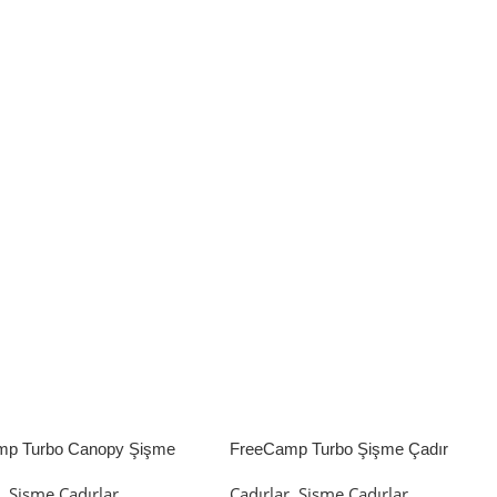
mp Turbo Canopy Şişme
FreeCamp Turbo Şişme Çadır
8m2
6.3m2
r
,
Şişme Çadırlar
Çadırlar
,
Şişme Çadırlar