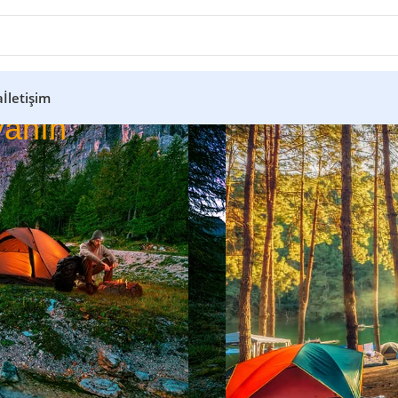
a
İletişim
anın