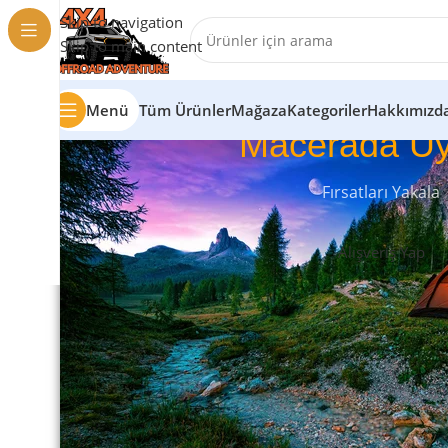
Skip to navigation
Skip to main content
Menü
Tüm Ürünler
Mağaza
Kategoriler
Hakkımızd
Macerada Uy
Fırsatları Yakala
Alışveriş Yap