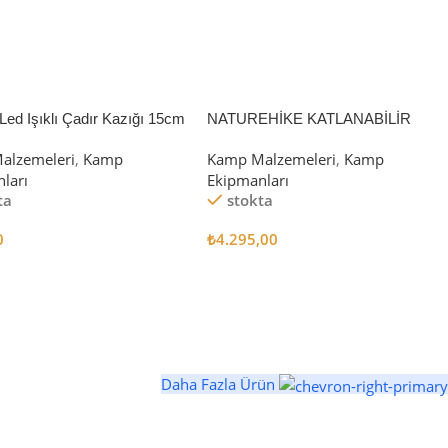
Led Işıklı Çadır Kazığı 15cm
NATUREHİKE KATLANABİLİR
SAKLAMA KUTUSU 52 LİTRE
alzemeleri
,
Kamp
Kamp Malzemeleri
,
Kamp
ları
Ekipmanları
ta
stokta
0
₺
4.295,00
 Ekle
Sepete Ekle
Daha Fazla Ürün