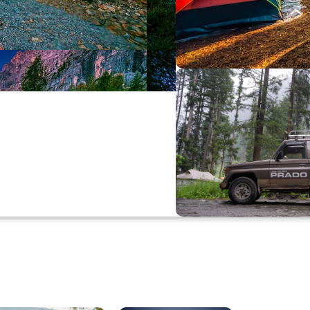
Büyük Yaz İn
0
00
0
Günler
Hr
M
Alışverişe Başla
ARAÇ AKSESUARL
SATIŞ VE MONTAJ
Keşfet