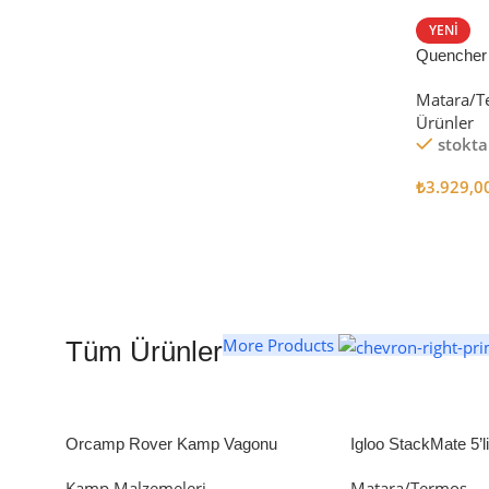
STANLEY TERMOS
YENI
Quencher
Satın Al
Tumbler Pi
Matara/T
Ürünler
stokta
₺
3.929,0
Seçenekl
More Products
Tüm Ürünler
Orcamp Rover Kamp Vagonu
Igloo StackMate 5’
Seti
Kamp Malzemeleri
Matara/Termos