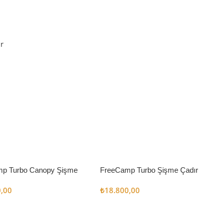
r
p Turbo Canopy Şişme
FreeCamp Turbo Şişme Çadır
m2
6.3m2
0,00
₺
18.800,00