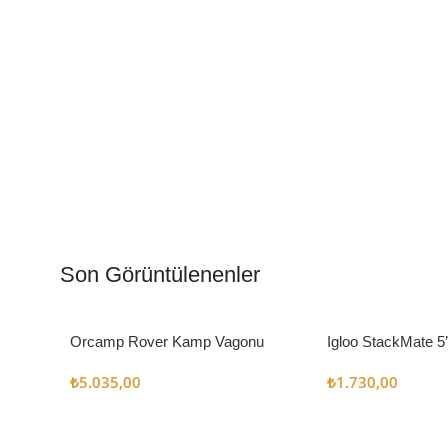
Kamp Muftağı
Aydı
Kampçı Şefler İçin
Gece
Son Görüntülenenler
Keşfet
Keşfe
Orcamp Rover Kamp Vagonu
Igloo StackMate 5
Seti
₺
5.035,00
₺
1.730,00