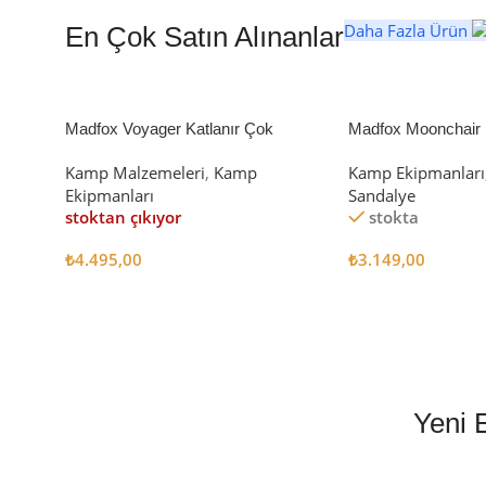
Daha Fazla Ürün
En Çok Satın Alınanlar
Madfox Voyager Katlanır Çok
Madfox Moonchair D
Amaçlı Yük Taşıma Arabası [Vagon]
Kamp Sandalyesi S
Kamp Malzemeleri
,
Kamp
Kamp Ekipmanları
BLACK
Ekipmanları
Sandalye
stoktan çıkıyor
stokta
₺
4.495,00
₺
3.149,00
Devamını Oku
Sepete Ekle
Yeni 
EN İYİ FİYATLA