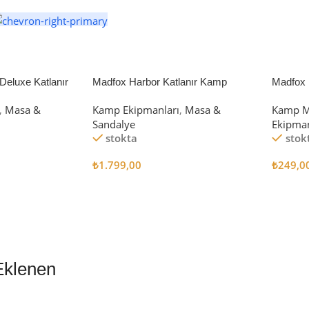
eluxe Katlanır
Madfox Harbor Katlanır Kamp
Madfox 
iyah/Gri
Sandalyesi MAVİ
4Pcs
,
Masa &
Kamp Ekipmanları
,
Masa &
Kamp M
Sandalye
Ekipman
stokta
stok
₺
1.799,00
₺
249,0
Sepete Ekle
Sepete
Eklenen