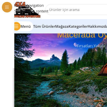
Skip to navigation
Skip to main content
Menü
Tüm Ürünler
Mağaza
Kategoriler
Hakkımızd
Macerada Uy
Fırsatları Yakala
Alışveriş Yap