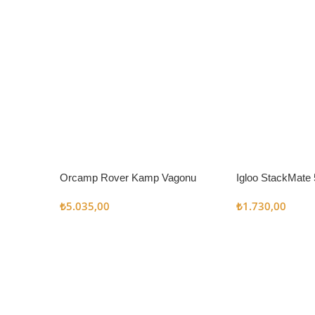
Orcamp Rover Kamp Vagonu
Igloo StackMate 
Seti
₺
5.035,00
₺
1.730,00