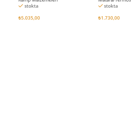
stokta
stokta
₺
5.035,00
₺
1.730,00
Sepete Ekle
Sepete Ekle