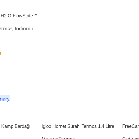
 H2.O FlowState™
petli Termos | 1.18L
ermos
,
İndirimli
0
er
li Kamp Bardağı
Igloo Hornet Sürahi Termos 1.4 Litre
FreeCa
Çadır 
Matara/Termos
Çadırla