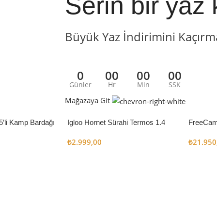
Serin bir yaz 
Büyük Yaz İndirimini Kaçırm
0
00
00
00
Günler
Hr
Min
SSK
Mağazaya Git
5’li Kamp Bardağı
Igloo Hornet Sürahi Termos 1.4
FreeCam
Litre
Çadır 8
₺
2.999,00
₺
21.950