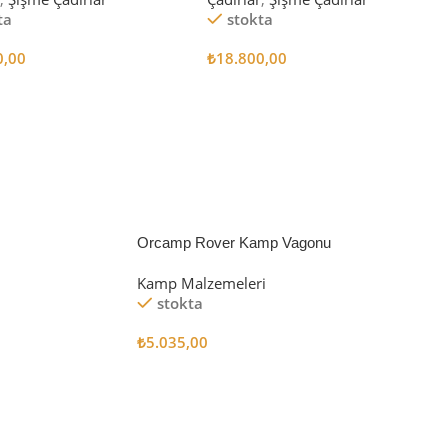
ta
stokta
0,00
₺
18.800,00
 Ekle
Sepete Ekle
Orcamp Rover Kamp Vagonu
Kamp Malzemeleri
stokta
₺
5.035,00
Sepete Ekle