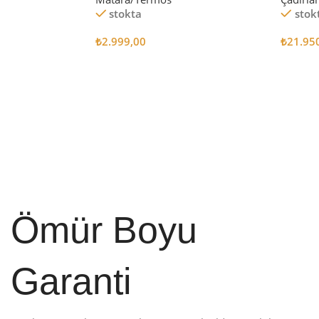
stokta
stok
₺
2.999,00
₺
21.95
Sepete Ekle
Sepete
Ömür Boyu
Garanti