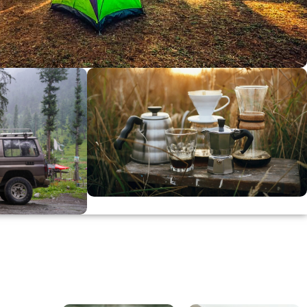
dirimi
0
00
in
SSK
KAHVE KEYFİ
Kahvemizi Denediniz mi ?
ARI
Keşfet