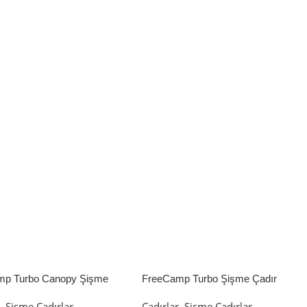
mp Turbo Canopy Şişme
FreeCamp Turbo Şişme Çadır
8m2
6.3m2
r
,
Şişme Çadırlar
Çadırlar
,
Şişme Çadırlar