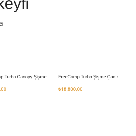
keyfi
a
p Turbo Canopy Şişme
FreeCamp Turbo Şişme Çadır
m2
6.3m2
,00
₺
18.800,00