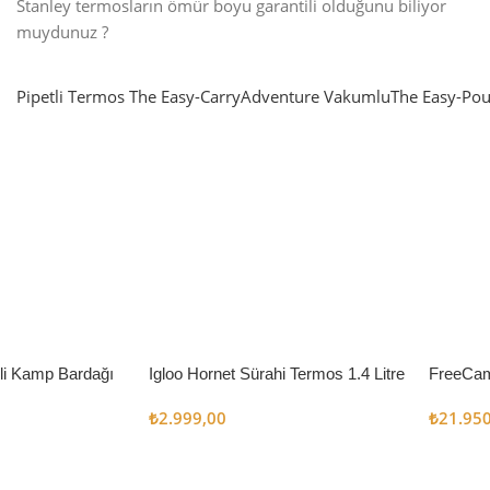
Stanley termosların ömür boyu garantili olduğunu biliyor
muydunuz ?
Pipetli Termos
The Easy-Carry
Adventure Vakumlu
The Easy-Pou
nlatma
SUP & KANO
ne Renk Kat
Sınır tanımayanlar için
t
Keşfet
’li Kamp Bardağı
Igloo Hornet Sürahi Termos 1.4 Litre
FreeCam
Çadır 8
₺
2.999,00
₺
21.95