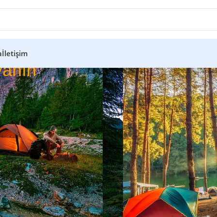
a
İletişim
anın