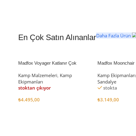
Daha Fazla Ürün
En Çok Satın Alınanlar
Madfox Voyager Katlanır Çok
Madfox Moonchair D
Amaçlı Yük Taşıma Arabası [Vagon]
Kamp Sandalyesi S
Kamp Malzemeleri
,
Kamp
Kamp Ekipmanları
BLACK
Ekipmanları
Sandalye
stoktan çıkıyor
stokta
₺
4.495,00
₺
3.149,00
Devamını Oku
Sepete Ekle