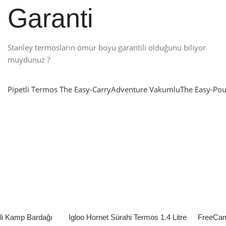
Garanti
Stanley termosların ömür boyu garantili olduğunu biliyor
muydunuz ?
Pipetli Termos
The Easy-Carry
Adventure Vakumlu
The Easy-Pou
nlatma
SUP & KANO
ne Renk Kat
Sınır tanımayanlar için
t
Keşfet
’li Kamp Bardağı
Igloo Hornet Sürahi Termos 1.4 Litre
FreeCam