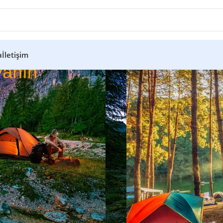
a
İletişim
anın