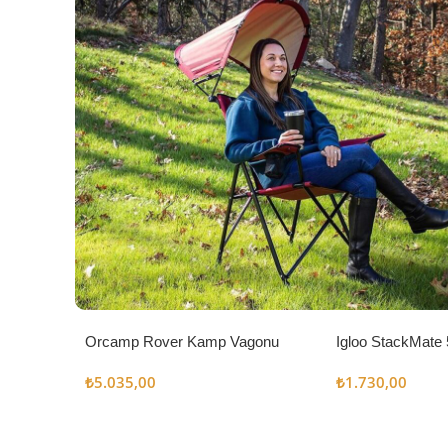
Orcamp Rover Kamp Vagonu
Igloo StackMate 
Seti
₺
5.035,00
₺
1.730,00