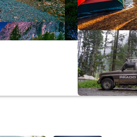
Büyük Yaz İn
0
00
0
Günler
Hr
M
Alışverişe Başla
ARAÇ AKSESUARL
SATIŞ VE MONTAJ
Keşfet