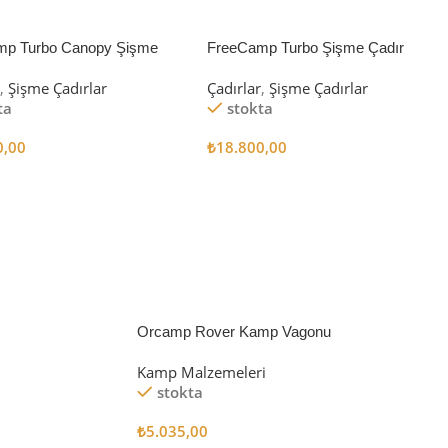
mp Turbo Canopy Şişme
FreeCamp Turbo Şişme Çadır
8m2
6.3m2
r
,
Şişme Çadırlar
Çadırlar
,
Şişme Çadırlar
ta
stokta
0,00
₺
18.800,00
 Ekle
Sepete Ekle
Orcamp Rover Kamp Vagonu
Kamp Malzemeleri
stokta
₺
5.035,00