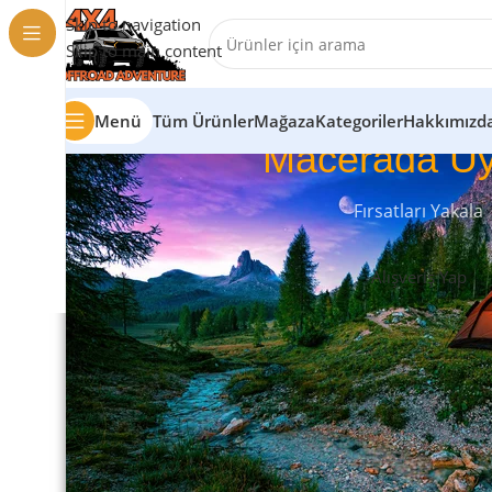
Skip to navigation
Skip to main content
Menü
Tüm Ürünler
Mağaza
Kategoriler
Hakkımızd
Macerada Uy
Fırsatları Yakala
Alışveriş Yap