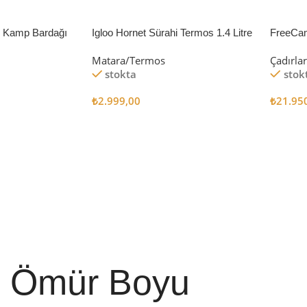
li Kamp Bardağı
Igloo Hornet Sürahi Termos 1.4 Litre
FreeCa
Çadır 
Matara/Termos
Çadırla
stokta
stok
₺
2.999,00
₺
21.95
Sepete Ekle
Sepete
Ömür Boyu