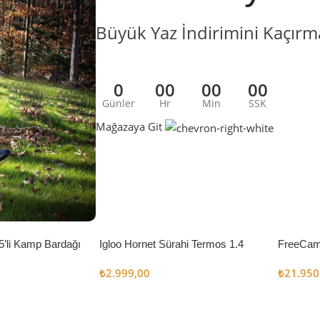
Büyük Yaz İndirimini Kaçırm
0
00
00
00
Günler
Hr
Min
SSK
Mağazaya Git
5’li Kamp Bardağı
Igloo Hornet Sürahi Termos 1.4
FreeCam
Litre
Çadır 8
₺
2.999,00
₺
21.950