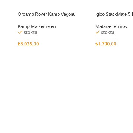
Orcamp Rover Kamp Vagonu
Igloo StackMate 5’
Seti
Kamp Malzemeleri
Matara/Termos
stokta
stokta
₺
5.035,00
₺
1.730,00
Sepete Ekle
Sepete Ekle