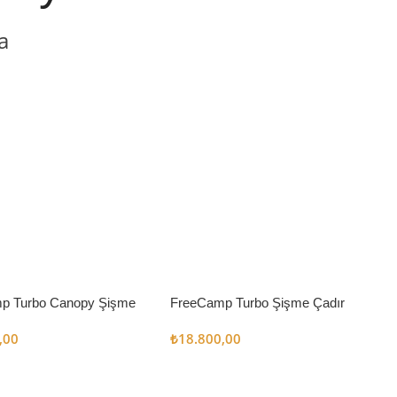
a
p Turbo Canopy Şişme
FreeCamp Turbo Şişme Çadır
m2
6.3m2
,00
₺
18.800,00