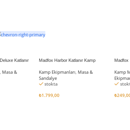
eluxe Katlanır
Madfox Harbor Katlanır Kamp
Madfox 
iyah/Gri
Sandalyesi MAVİ
4Pcs
,
Masa &
Kamp Ekipmanları
,
Masa &
Kamp M
Sandalye
Ekipman
stokta
stok
₺
1.799,00
₺
249,0
Sepete Ekle
Sepete