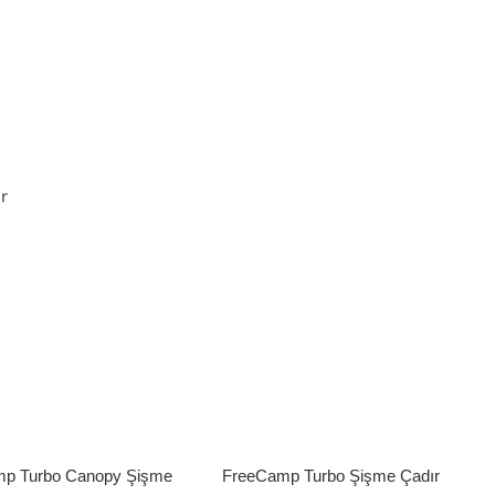
Sepete Ekle
r
p Turbo Canopy Şişme
FreeCamp Turbo Şişme Çadır