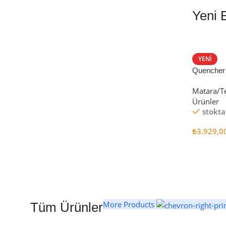
Yeni 
EN İYİ FİYATLA
STANLEY TERMOS
YENI
Quencher
Satın Al
Tumbler Pi
Matara/T
Ürünler
stokta
₺
3.929,0
Seçenekl
More Products
Tüm Ürünler