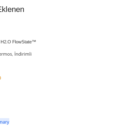
Eklenen
 H2.O FlowState™
petli Termos | 1.18L
ermos
,
İndirimli
0
er