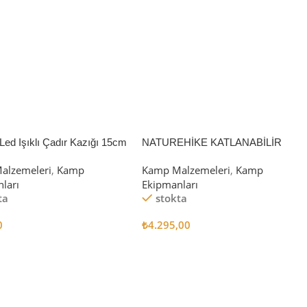
Led Işıklı Çadır Kazığı 15cm
NATUREHİKE KATLANABİLİR
SAKLAMA KUTUSU 52 LİTRE
alzemeleri
,
Kamp
Kamp Malzemeleri
,
Kamp
ları
Ekipmanları
ta
stokta
0
₺
4.295,00
 Ekle
Sepete Ekle