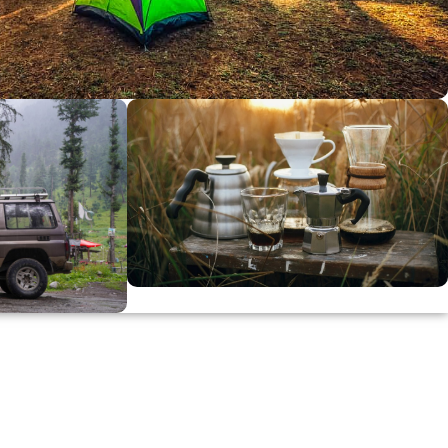
dirimi
0
00
in
SSK
KAHVE KEYFİ
Kahvemizi Denediniz mi ?
ARI
Keşfet