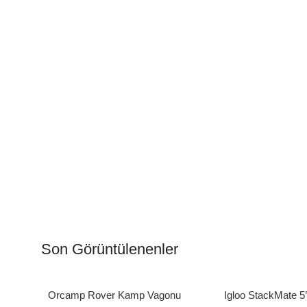
Kamp Muftağı
Aydı
Kampçı Şefler İçin
Gece
Son Görüntülenenler
Keşfet
Keşfe
Orcamp Rover Kamp Vagonu
Igloo StackMate 5