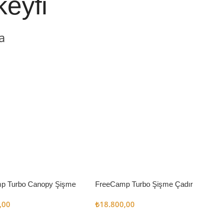
keyfi
a
p Turbo Canopy Şişme
FreeCamp Turbo Şişme Çadır
m2
6.3m2
,00
₺
18.800,00