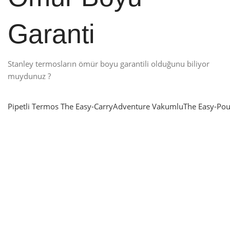
Garanti
Stanley termosların ömür boyu garantili olduğunu biliyor
muydunuz ?
Pipetli Termos
The Easy-Carry
Adventure Vakumlu
The Easy-Pou
nlatma
SUP & KANO
ne Renk Kat
Sınır tanımayanlar için
t
Keşfet