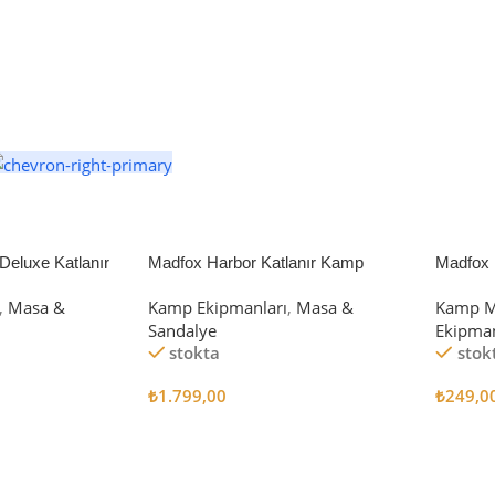
eluxe Katlanır
Madfox Harbor Katlanır Kamp
Madfox 
iyah/Gri
Sandalyesi MAVİ
4Pcs
,
Masa &
Kamp Ekipmanları
,
Masa &
Kamp M
Sandalye
Ekipman
stokta
stok
₺
1.799,00
₺
249,0
Sepete Ekle
Sepete