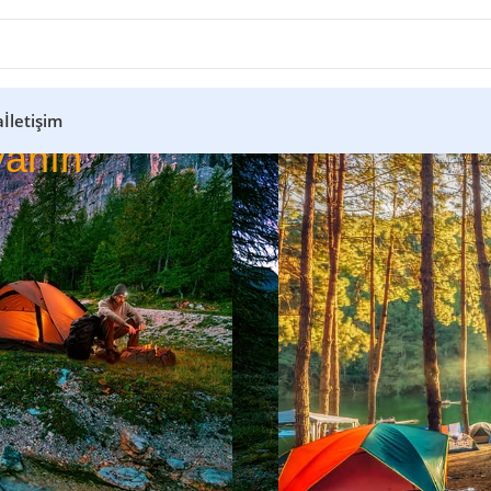
a
İletişim
anın