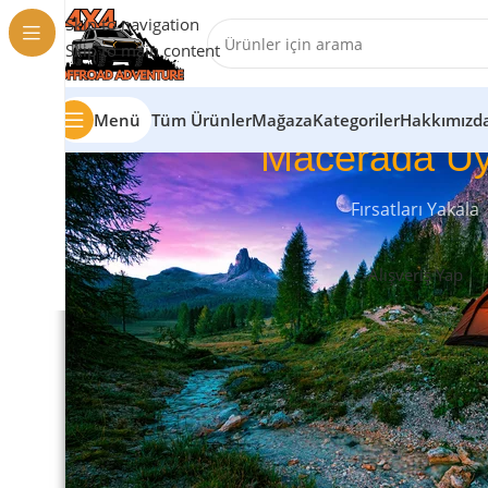
Skip to navigation
Skip to main content
Menü
Tüm Ürünler
Mağaza
Kategoriler
Hakkımızd
Macerada Uy
Fırsatları Yakala
Alışveriş Yap