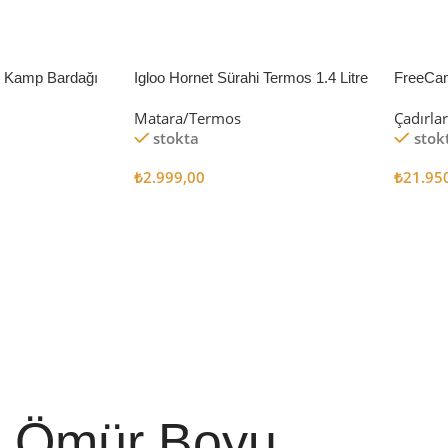
li Kamp Bardağı
Igloo Hornet Sürahi Termos 1.4 Litre
FreeCa
Çadır 
Matara/Termos
Çadırla
stokta
stok
₺
2.999,00
₺
21.95
Sepete Ekle
Sepete
Ömür Boyu