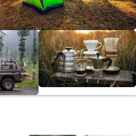
dirimi
0
00
in
SSK
KAHVE KEYFİ
Kahvemizi Denediniz mi ?
ARI
Keşfet