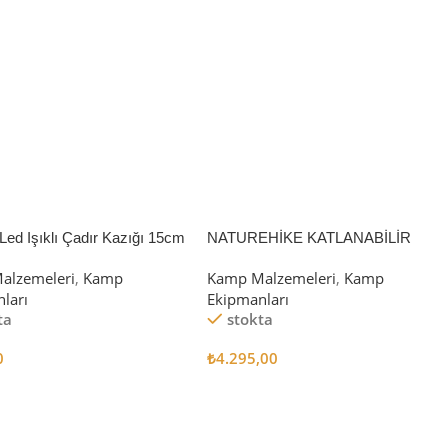
Led Işıklı Çadır Kazığı 15cm
NATUREHİKE KATLANABİLİR
SAKLAMA KUTUSU 52 LİTRE
alzemeleri
,
Kamp
Kamp Malzemeleri
,
Kamp
ları
Ekipmanları
ta
stokta
0
₺
4.295,00
 Ekle
Sepete Ekle