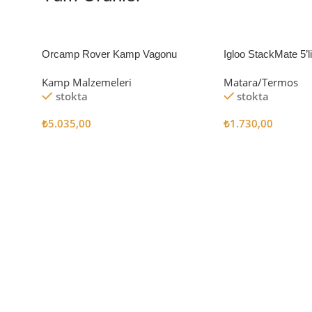
Orcamp Rover Kamp Vagonu
Igloo StackMate 5’
Seti
Kamp Malzemeleri
Matara/Termos
stokta
stokta
₺
5.035,00
₺
1.730,00
Sepete Ekle
Sepete Ekle