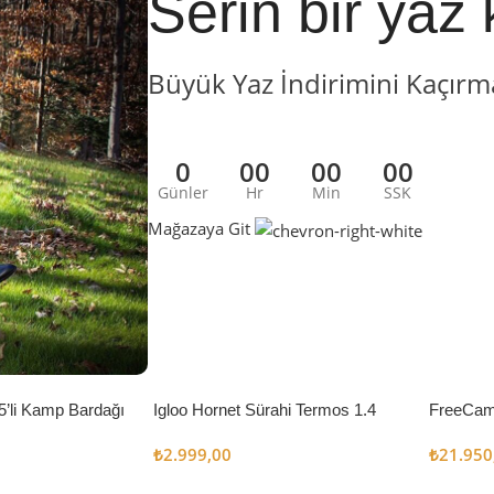
Serin bir yaz 
Büyük Yaz İndirimini Kaçırm
0
00
00
00
Günler
Hr
Min
SSK
Mağazaya Git
5’li Kamp Bardağı
Igloo Hornet Sürahi Termos 1.4
FreeCam
Litre
Çadır 8
₺
2.999,00
₺
21.950