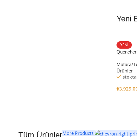
Yeni 
EN İYİ FİYATLA
STANLEY TERMOS
YENI
Quencher
Satın Al
Tumbler Pi
Matara/T
Ürünler
stokta
₺
3.929,0
Seçenekl
More Products
Tüm Ürünler