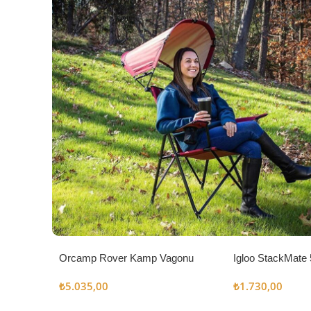
Orcamp Rover Kamp Vagonu
Igloo StackMate 
Seti
₺
5.035,00
₺
1.730,00