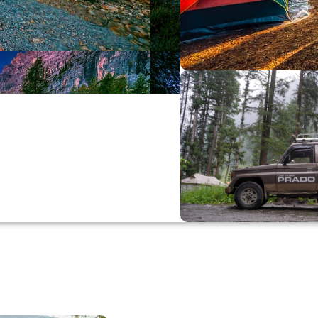
Büyük Yaz İn
0
00
0
Günler
Hr
M
Alışverişe Başla
ARAÇ AKSESUARL
SATIŞ VE MONTAJ
Keşfet