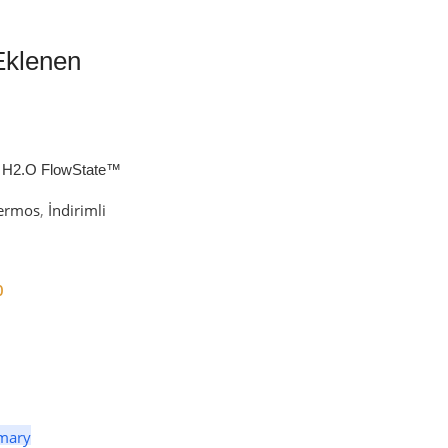
Eklenen
 H2.O FlowState™
petli Termos | 1.18L
ermos
,
İndirimli
0
er