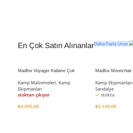
Daha Fazla Ürün
En Çok Satın Alınanlar
Madfox Voyager Katlanır Çok
Madfox Moonchair D
Amaçlı Yük Taşıma Arabası [Vagon]
Kamp Sandalyesi S
Kamp Malzemeleri
,
Kamp
Kamp Ekipmanları
BLACK
Ekipmanları
Sandalye
stoktan çıkıyor
stokta
₺
4.495,00
₺
3.149,00
Devamını Oku
Sepete Ekle