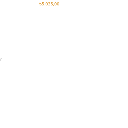
₺
5.035,00
Sepete Ekle
r