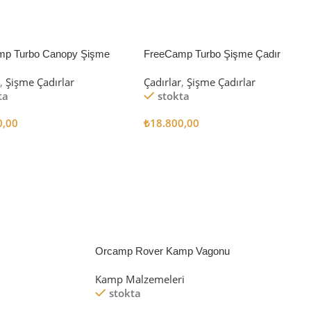
mp Turbo Canopy Şişme
FreeCamp Turbo Şişme Çadır
8m2
6.3m2
r
,
Şişme Çadırlar
Çadırlar
,
Şişme Çadırlar
ta
stokta
0,00
₺
18.800,00
 Ekle
Sepete Ekle
Orcamp Rover Kamp Vagonu
Kamp Malzemeleri
stokta