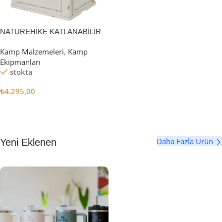
NATUREHİKE KATLANABİLİR
SAKLAMA KUTUSU 52 LİTRE
Kamp Malzemeleri
,
Kamp
Ekipmanları
stokta
₺
4.295,00
Sepete Ekle
Daha Fazla Ürün
Yeni Eklenen