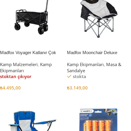
Madfox Voyager Katlanır Çok
Madfox Moonchair Deluxe
Amaçlı Yük Taşıma Arabası
Katlanır Kamp Sandalyesi
Kamp Malzemeleri
,
Kamp
Kamp Ekipmanları
,
Masa &
[Vagon] BLACK
Siyah/Gri
Ekipmanları
Sandalye
stoktan çıkıyor
stokta
₺
4.495,00
₺
3.149,00
Devamını Oku
Sepete Ekle