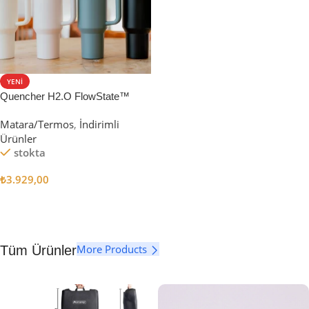
YENI
Quencher H2.O FlowState™
Tumbler Pipetli Termos | 1.18L
Matara/Termos
,
İndirimli
Ürünler
stokta
₺
3.929,00
Seçenekler
More Products
Tüm Ürünler