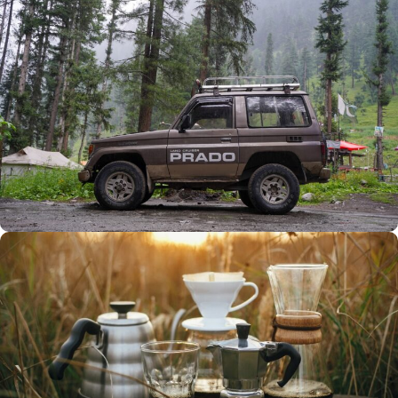
Büyük Yaz İndirimi
0
00
00
00
Günler
Hr
Min
SSK
Alışverişe Başla
ARAÇ AKSESUARLARI
SATIŞ VE MONTAJ
Keşfet