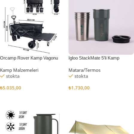
Orcamp Rover Kamp Vagonu
Igloo StackMate 5’li Kamp
Bardağı Seti
Kamp Malzemeleri
Matara/Termos
stokta
stokta
₺
5.035,00
₺
1.730,00
Sepete Ekle
Sepete Ekle