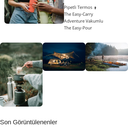
Pipetli Termos
The Easy-Carry
Adventure Vakumlu
The Easy-Pour
Aydınlatma
SUP &
KANO
Gecene Renk
Sınır
Kat
tanımayanlar
Keşfet
için
Kamp
Keşfet
Son Görüntülenenler
Muftağı