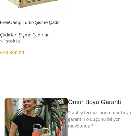
FreeCamp Turbo Şişme Çadır
6.3m2
Çadırlar
,
Şişme Çadırlar
stokta
₺
18.800,00
Sepete Ekle
Ömür Boyu Garanti
Stanley termosların ömür boyu
garantili olduğunu biliyor
muydunuz ?