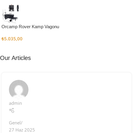
Kampçı
Şefler İçin
Keşfet
Orcamp Rover Kamp Vagonu
₺
5.035,00
Our Articles
admin
Genel
27 Haz 2025