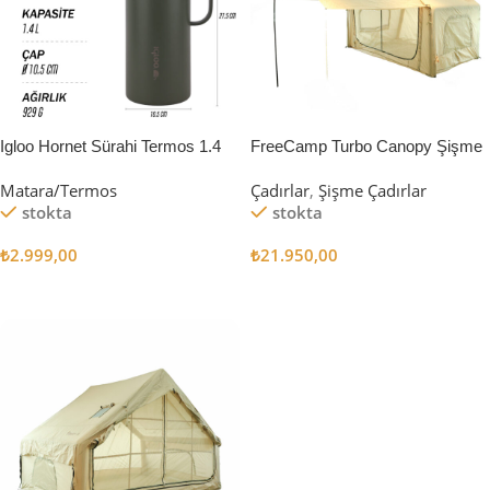
Igloo Hornet Sürahi Termos 1.4
FreeCamp Turbo Canopy Şişme
Litre
Çadır 8m2
Matara/Termos
Çadırlar
,
Şişme Çadırlar
stokta
stokta
₺
2.999,00
₺
21.950,00
Sepete Ekle
Sepete Ekle