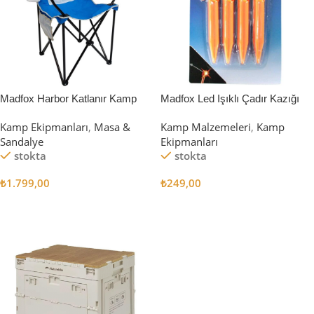
Madfox Harbor Katlanır Kamp
Madfox Led Işıklı Çadır Kazığı
Sandalyesi MAVİ
15cm 4Pcs
Kamp Ekipmanları
,
Masa &
Kamp Malzemeleri
,
Kamp
Sandalye
Ekipmanları
stokta
stokta
₺
1.799,00
₺
249,00
Sepete Ekle
Sepete Ekle