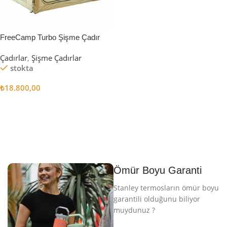
FreeCamp Turbo Şişme Çadır
6.3m2
Çadırlar
,
Şişme Çadırlar
stokta
₺
18.800,00
Sepete Ekle
Ömür Boyu Garanti
Stanley termosların ömür boyu
garantili olduğunu biliyor
muydunuz ?