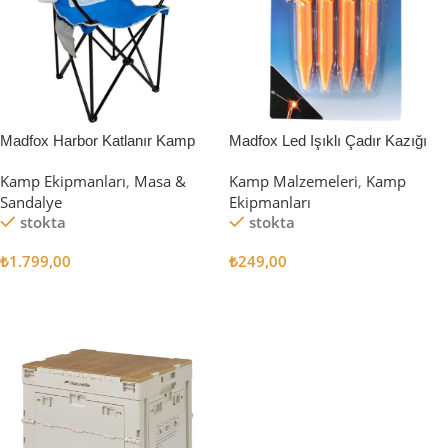
Madfox Harbor Katlanır Kamp
Madfox Led Işıklı Çadır Kazığı
Sandalyesi MAVİ
15cm 4Pcs
Kamp Ekipmanları
,
Masa &
Kamp Malzemeleri
,
Kamp
Sandalye
Ekipmanları
stokta
stokta
₺
1.799,00
₺
249,00
Sepete Ekle
Sepete Ekle