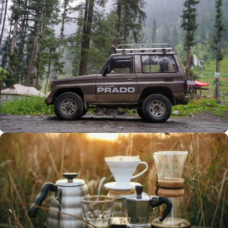
Büyük Yaz İndirimi
0
00
00
00
Günler
Hr
Min
SSK
Alışverişe Başla
ARAÇ AKSESUARLARI
SATIŞ VE MONTAJ
Keşfet