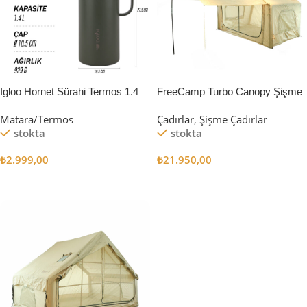
Igloo Hornet Sürahi Termos 1.4
FreeCamp Turbo Canopy Şişme
Litre
Çadır 8m2
Matara/Termos
Çadırlar
,
Şişme Çadırlar
stokta
stokta
₺
2.999,00
₺
21.950,00
Sepete Ekle
Sepete Ekle