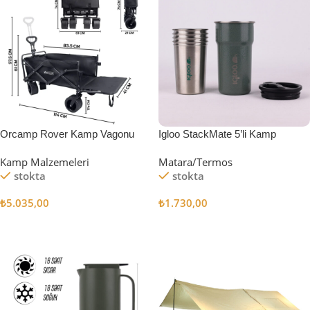
Orcamp Rover Kamp Vagonu
Igloo StackMate 5’li Kamp
Bardağı Seti
Kamp Malzemeleri
Matara/Termos
stokta
stokta
₺
5.035,00
₺
1.730,00
Sepete Ekle
Sepete Ekle