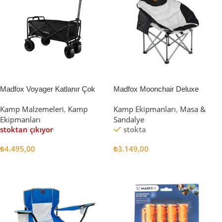
Madfox Voyager Katlanır Çok
Madfox Moonchair Deluxe
Amaçlı Yük Taşıma Arabası
Katlanır Kamp Sandalyesi
Kamp Malzemeleri
,
Kamp
Kamp Ekipmanları
,
Masa &
[Vagon] BLACK
Siyah/Gri
Ekipmanları
Sandalye
stoktan çıkıyor
stokta
₺
4.495,00
₺
3.149,00
Devamını Oku
Sepete Ekle