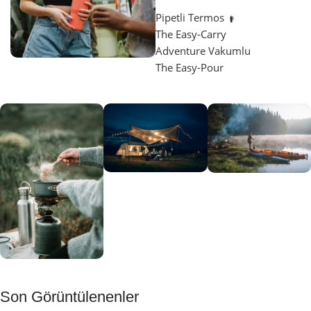
Pipetli Termos
The Easy-Carry
Adventure Vakumlu
The Easy-Pour
Aydınlatma
SUP &
KANO
Gecene Renk
Sınır
Kat
tanımayanlar
Keşfet
için
Kamp
Keşfet
Son Görüntülenenler
Muftağı