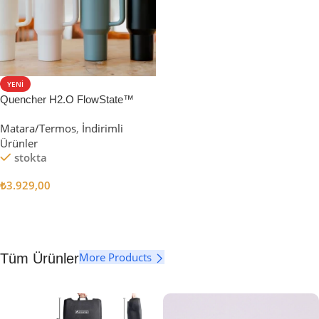
YENI
Quencher H2.O FlowState™
Tumbler Pipetli Termos | 1.18L
Matara/Termos
,
İndirimli
Ürünler
stokta
₺
3.929,00
Seçenekler
More Products
Tüm Ürünler