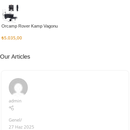
Kampçı
Şefler İçin
Keşfet
Orcamp Rover Kamp Vagonu
₺
5.035,00
Our Articles
admin
Genel
27 Haz 2025