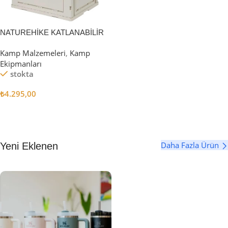
NATUREHİKE KATLANABİLİR
SAKLAMA KUTUSU 52 LİTRE
Kamp Malzemeleri
,
Kamp
Ekipmanları
stokta
₺
4.295,00
Sepete Ekle
Daha Fazla Ürün
Yeni Eklenen