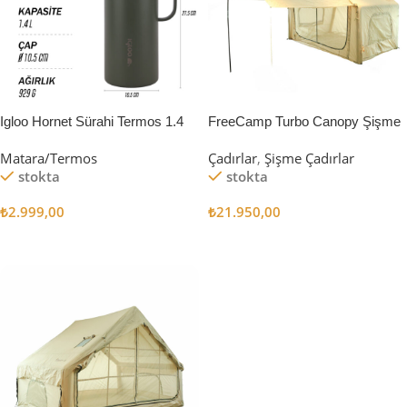
Igloo Hornet Sürahi Termos 1.4
FreeCamp Turbo Canopy Şişme
Litre
Çadır 8m2
Matara/Termos
Çadırlar
,
Şişme Çadırlar
stokta
stokta
₺
2.999,00
₺
21.950,00
Sepete Ekle
Sepete Ekle