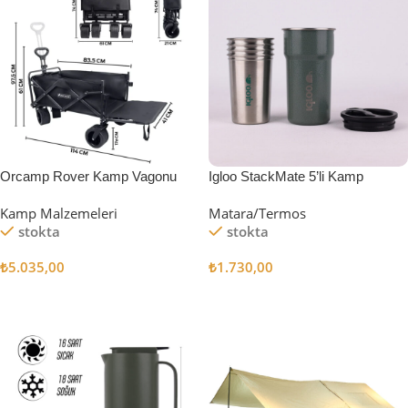
Orcamp Rover Kamp Vagonu
Igloo StackMate 5’li Kamp
Bardağı Seti
Kamp Malzemeleri
Matara/Termos
stokta
stokta
₺
5.035,00
₺
1.730,00
Sepete Ekle
Sepete Ekle