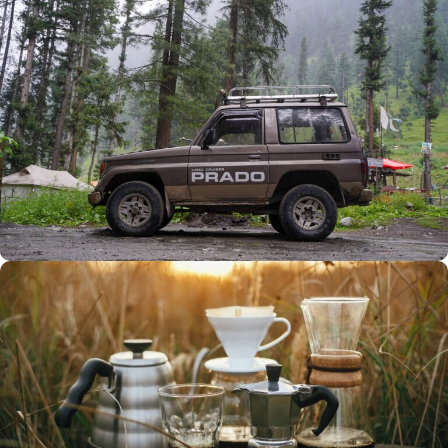
Büyük Yaz İndirimi
0
00
00
00
Günler
Hr
Min
SSK
Alışverişe Başla
ARAÇ AKSESUARLARI
SATIŞ VE MONTAJ
Keşfet