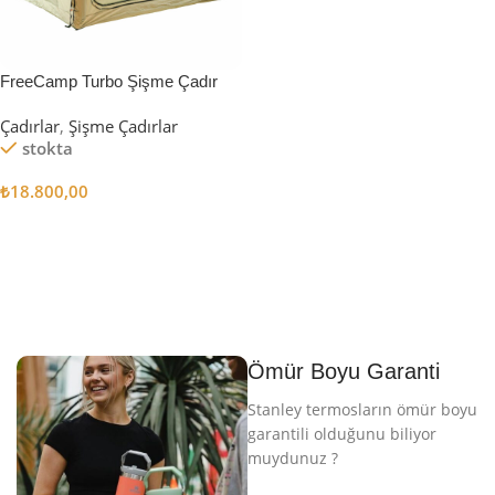
FreeCamp Turbo Şişme Çadır
6.3m2
Çadırlar
,
Şişme Çadırlar
stokta
₺
18.800,00
Sepete Ekle
Ömür Boyu Garanti
Stanley termosların ömür boyu
garantili olduğunu biliyor
muydunuz ?