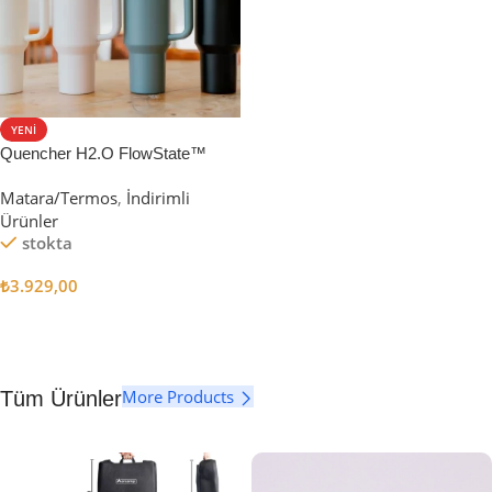
YENI
Quencher H2.O FlowState™
Tumbler Pipetli Termos | 1.18L
Matara/Termos
,
İndirimli
Ürünler
stokta
₺
3.929,00
Seçenekler
More Products
Tüm Ürünler