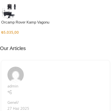
Kampçı
Şefler İçin
Keşfet
Orcamp Rover Kamp Vagonu
₺
5.035,00
Our Articles
admin
Genel
27 Haz 2025