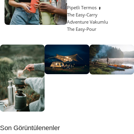
Pipetli Termos
The Easy-Carry
Adventure Vakumlu
The Easy-Pour
Aydınlatma
SUP &
KANO
Gecene Renk
Sınır
Kat
tanımayanlar
Keşfet
için
Kamp
Keşfet
Son Görüntülenenler
Muftağı