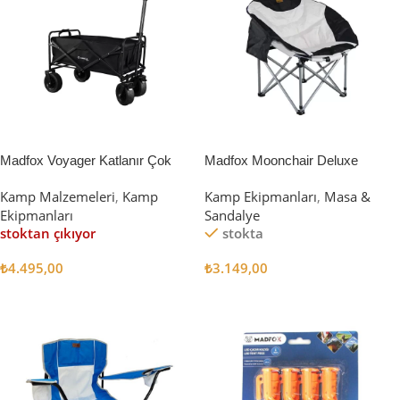
Madfox Voyager Katlanır Çok
Madfox Moonchair Deluxe
Amaçlı Yük Taşıma Arabası
Katlanır Kamp Sandalyesi
Kamp Malzemeleri
,
Kamp
Kamp Ekipmanları
,
Masa &
[Vagon] BLACK
Siyah/Gri
Ekipmanları
Sandalye
stoktan çıkıyor
stokta
₺
4.495,00
₺
3.149,00
Devamını Oku
Sepete Ekle