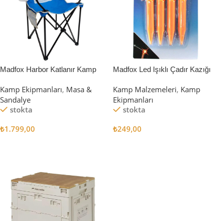
Madfox Harbor Katlanır Kamp
Madfox Led Işıklı Çadır Kazığı
Sandalyesi MAVİ
15cm 4Pcs
Kamp Ekipmanları
,
Masa &
Kamp Malzemeleri
,
Kamp
Sandalye
Ekipmanları
stokta
stokta
₺
1.799,00
₺
249,00
Sepete Ekle
Sepete Ekle