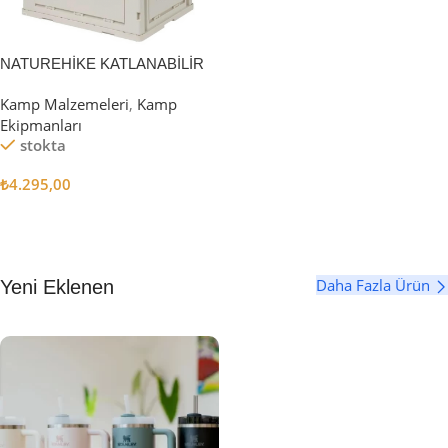
NATUREHİKE KATLANABİLİR
SAKLAMA KUTUSU 52 LİTRE
Kamp Malzemeleri
,
Kamp
Ekipmanları
stokta
₺
4.295,00
Sepete Ekle
Daha Fazla Ürün
Yeni Eklenen