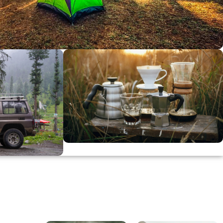
dirimi
0
00
in
SSK
KAHVE KEYFİ
Kahvemizi Denediniz mi ?
ARI
Keşfet