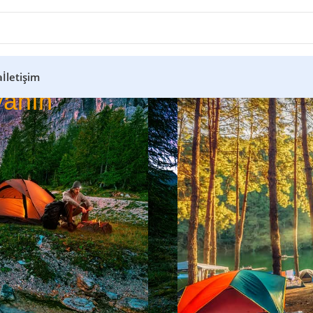
a
İletişim
anın