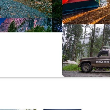
Büyük Yaz İn
0
00
0
Günler
Hr
M
Alışverişe Başla
ARAÇ AKSESUARL
SATIŞ VE MONTAJ
Keşfet