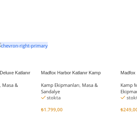
eluxe Katlanır
Madfox Harbor Katlanır Kamp
Madfox 
iyah/Gri
Sandalyesi MAVİ
4Pcs
,
Masa &
Kamp Ekipmanları
,
Masa &
Kamp M
Sandalye
Ekipman
stokta
stok
₺
1.799,00
₺
249,0
Sepete Ekle
Sepete