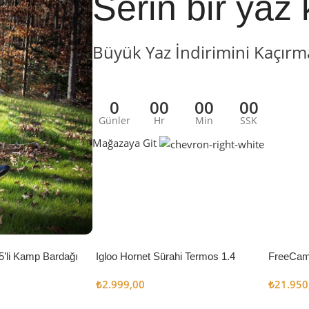
Serin bir yaz 
Büyük Yaz İndirimini Kaçırm
0
00
00
00
Günler
Hr
Min
SSK
Mağazaya Git
5’li Kamp Bardağı
Igloo Hornet Sürahi Termos 1.4
FreeCam
Litre
Çadır 8
₺
2.999,00
₺
21.950