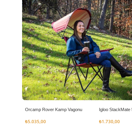
Orcamp Rover Kamp Vagonu
Igloo StackMate 
Seti
₺
5.035,00
₺
1.730,00