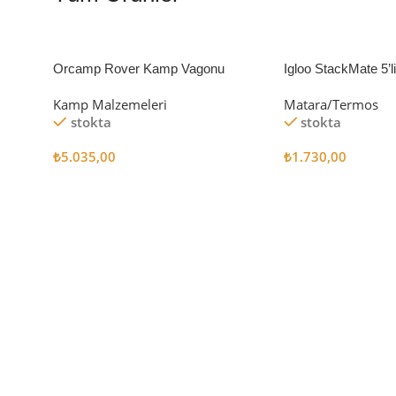
Orcamp Rover Kamp Vagonu
Igloo StackMate 5’
Seti
Kamp Malzemeleri
Matara/Termos
stokta
stokta
₺
5.035,00
₺
1.730,00
Sepete Ekle
Sepete Ekle