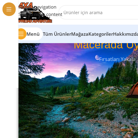
Skip to navigation
Skip to main content
Menü
Tüm Ürünler
Mağaza
Kategoriler
Hakkımızd
Macerada Uy
Fırsatları Yakala
Alışveriş Yap