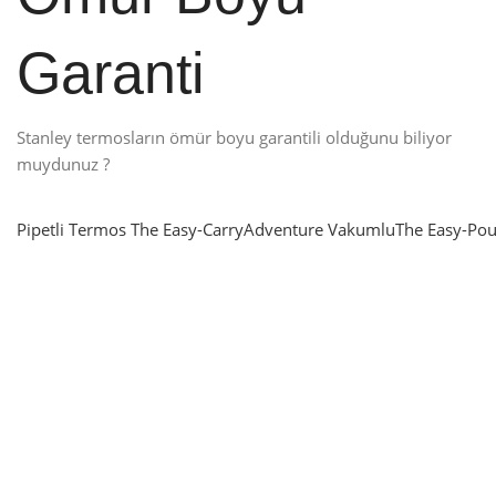
Garanti
Stanley termosların ömür boyu garantili olduğunu biliyor
muydunuz ?
Pipetli Termos
The Easy-Carry
Adventure Vakumlu
The Easy-Pou
nlatma
SUP & KANO
ne Renk Kat
Sınır tanımayanlar için
t
Keşfet