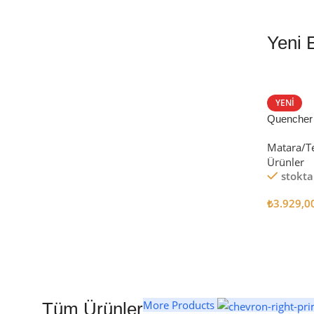
Yeni 
EN İYİ FİYATLA
STANLEY TERMOS
YENI
Quencher
Satın Al
Tumbler Pi
Matara/T
Ürünler
stokta
₺
3.929,0
Seçenekl
More Products
Tüm Ürünler