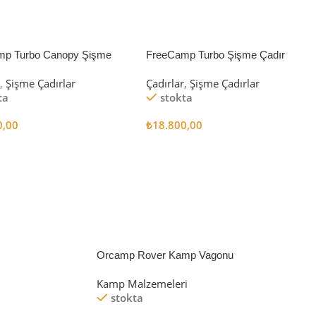
mp Turbo Canopy Şişme
FreeCamp Turbo Şişme Çadır
8m2
6.3m2
r
,
Şişme Çadırlar
Çadırlar
,
Şişme Çadırlar
ta
stokta
0,00
₺
18.800,00
 Ekle
Sepete Ekle
Orcamp Rover Kamp Vagonu
Kamp Malzemeleri
stokta