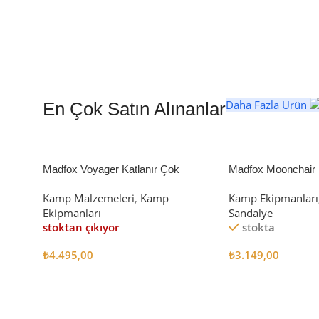
Daha Fazla Ürün
En Çok Satın Alınanlar
Madfox Voyager Katlanır Çok
Madfox Moonchair D
Amaçlı Yük Taşıma Arabası [Vagon]
Kamp Sandalyesi S
Kamp Malzemeleri
,
Kamp
Kamp Ekipmanları
BLACK
Ekipmanları
Sandalye
stoktan çıkıyor
stokta
₺
4.495,00
₺
3.149,00
Devamını Oku
Sepete Ekle