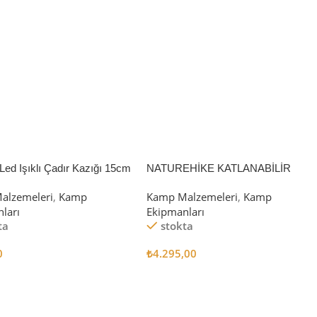
Led Işıklı Çadır Kazığı 15cm
NATUREHİKE KATLANABİLİR
SAKLAMA KUTUSU 52 LİTRE
alzemeleri
,
Kamp
Kamp Malzemeleri
,
Kamp
ları
Ekipmanları
ta
stokta
0
₺
4.295,00
 Ekle
Sepete Ekle