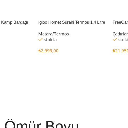
li Kamp Bardağı
Igloo Hornet Sürahi Termos 1.4 Litre
FreeCa
Çadır 
Matara/Termos
Çadırla
stokta
stok
₺
2.999,00
₺
21.95
Sepete Ekle
Sepete
Ömür Boyu