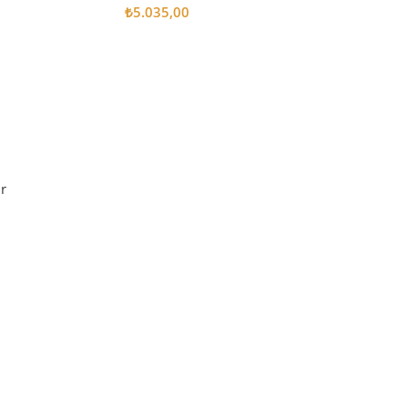
₺
5.035,00
Sepete Ekle
r