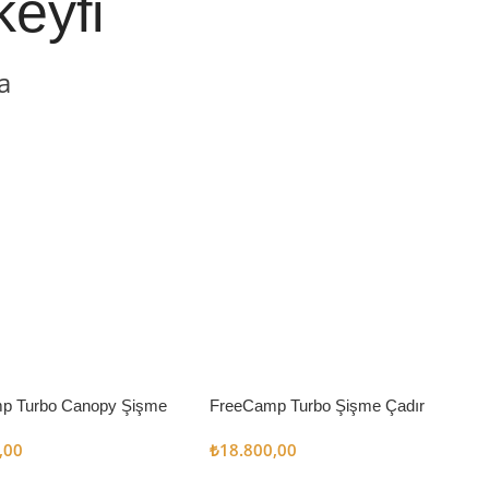
keyfi
a
p Turbo Canopy Şişme
FreeCamp Turbo Şişme Çadır
m2
6.3m2
,00
₺
18.800,00