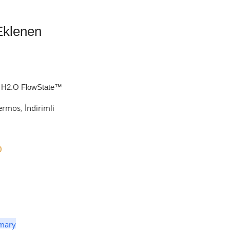
Eklenen
 H2.O FlowState™
petli Termos | 1.18L
ermos
,
İndirimli
0
er