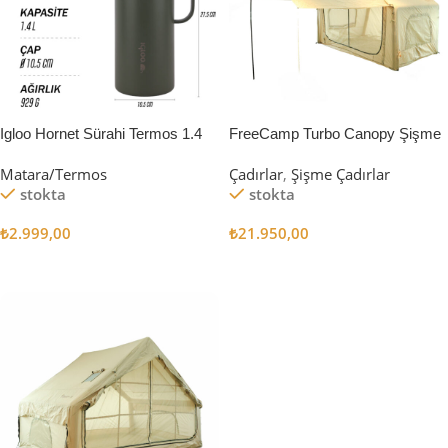
Igloo Hornet Sürahi Termos 1.4
FreeCamp Turbo Canopy Şişme
Litre
Çadır 8m2
Matara/Termos
Çadırlar
,
Şişme Çadırlar
stokta
stokta
₺
2.999,00
₺
21.950,00
Sepete Ekle
Sepete Ekle