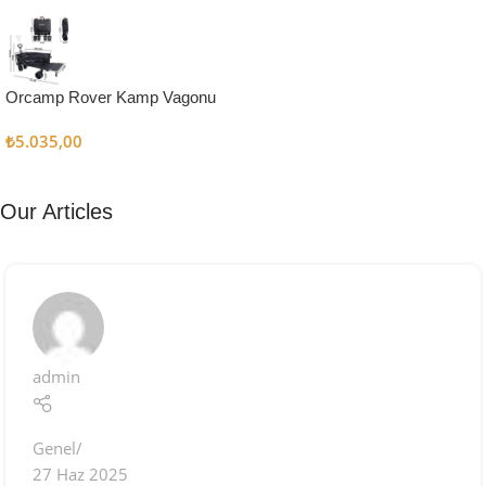
Kampçı
Şefler İçin
Keşfet
Orcamp Rover Kamp Vagonu
₺
5.035,00
Our Articles
admin
Genel
27 Haz 2025