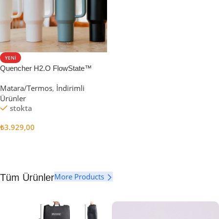
YENI
Quencher H2.O FlowState™
Tumbler Pipetli Termos | 1.18L
Matara/Termos
,
İndirimli
Ürünler
stokta
₺
3.929,00
Seçenekler
More Products
Tüm Ürünler