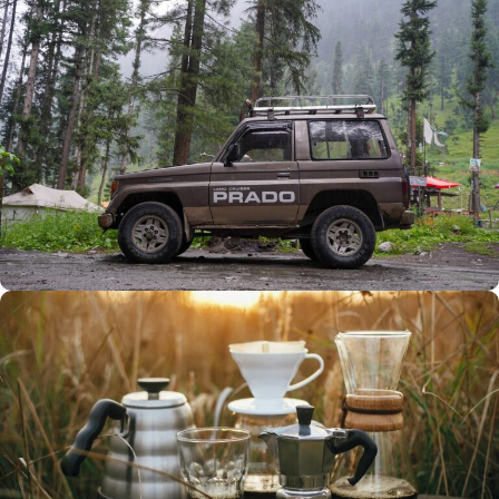
Büyük Yaz İndirimi
0
00
00
00
Günler
Hr
Min
SSK
Alışverişe Başla
ARAÇ AKSESUARLARI
SATIŞ VE MONTAJ
Keşfet