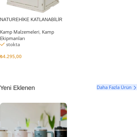
NATUREHİKE KATLANABİLİR
SAKLAMA KUTUSU 52 LİTRE
Kamp Malzemeleri
,
Kamp
Ekipmanları
stokta
₺
4.295,00
Sepete Ekle
Daha Fazla Ürün
Yeni Eklenen