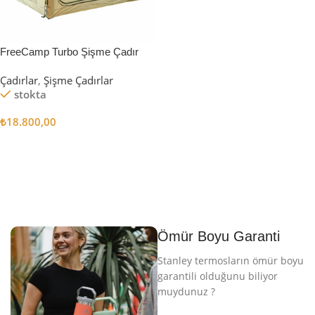
FreeCamp Turbo Şişme Çadır
6.3m2
Çadırlar
,
Şişme Çadırlar
stokta
₺
18.800,00
Sepete Ekle
Ömür Boyu Garanti
Stanley termosların ömür boyu
garantili olduğunu biliyor
muydunuz ?