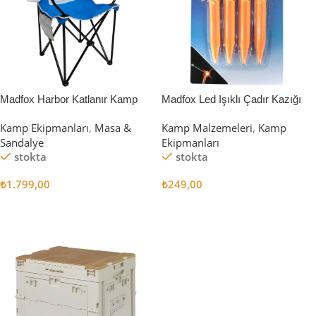
Madfox Harbor Katlanır Kamp
Madfox Led Işıklı Çadır Kazığı
Sandalyesi MAVİ
15cm 4Pcs
Kamp Ekipmanları
,
Masa &
Kamp Malzemeleri
,
Kamp
Sandalye
Ekipmanları
stokta
stokta
₺
1.799,00
₺
249,00
Sepete Ekle
Sepete Ekle