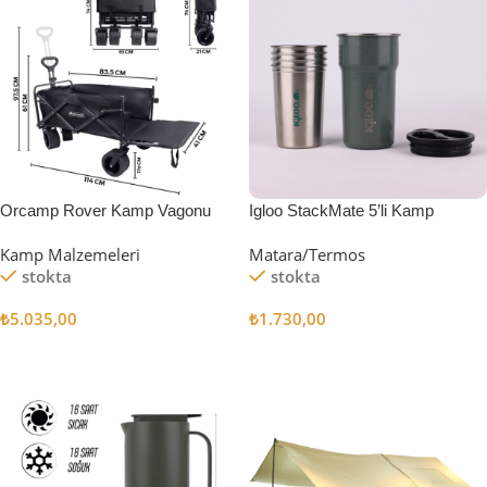
Orcamp Rover Kamp Vagonu
Igloo StackMate 5’li Kamp
Bardağı Seti
Kamp Malzemeleri
Matara/Termos
stokta
stokta
₺
5.035,00
₺
1.730,00
Sepete Ekle
Sepete Ekle