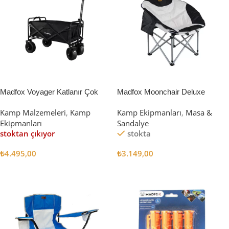
Madfox Voyager Katlanır Çok
Madfox Moonchair Deluxe
Amaçlı Yük Taşıma Arabası
Katlanır Kamp Sandalyesi
Kamp Malzemeleri
,
Kamp
Kamp Ekipmanları
,
Masa &
[Vagon] BLACK
Siyah/Gri
Ekipmanları
Sandalye
stoktan çıkıyor
stokta
₺
4.495,00
₺
3.149,00
Devamını Oku
Sepete Ekle