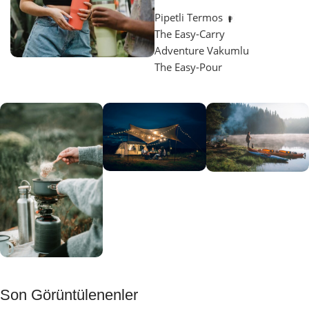
Pipetli Termos
The Easy-Carry
Adventure Vakumlu
The Easy-Pour
Aydınlatma
SUP &
KANO
Gecene Renk
Sınır
Kat
tanımayanlar
Keşfet
için
Kamp
Keşfet
Son Görüntülenenler
Muftağı