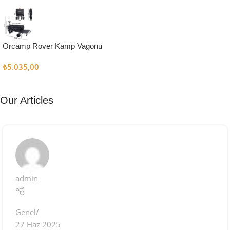
Kampçı
Şefler İçin
Keşfet
Orcamp Rover Kamp Vagonu
₺
5.035,00
Our Articles
admin
Genel
27 Haz 2025