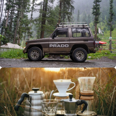
Büyük Yaz İndirimi
0
00
00
00
Günler
Hr
Min
SSK
Alışverişe Başla
ARAÇ AKSESUARLARI
SATIŞ VE MONTAJ
Keşfet