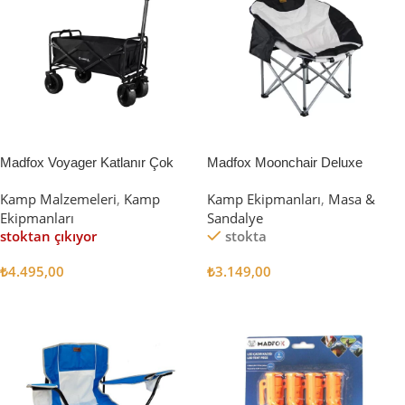
Madfox Voyager Katlanır Çok
Madfox Moonchair Deluxe
Amaçlı Yük Taşıma Arabası
Katlanır Kamp Sandalyesi
Kamp Malzemeleri
,
Kamp
Kamp Ekipmanları
,
Masa &
[Vagon] BLACK
Siyah/Gri
Ekipmanları
Sandalye
stoktan çıkıyor
stokta
₺
4.495,00
₺
3.149,00
Devamını Oku
Sepete Ekle