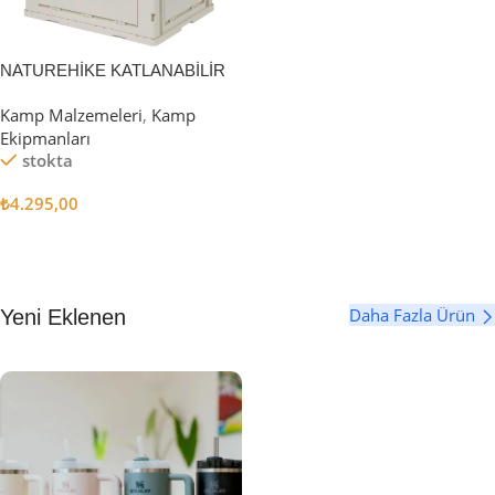
NATUREHİKE KATLANABİLİR
SAKLAMA KUTUSU 52 LİTRE
Kamp Malzemeleri
,
Kamp
Ekipmanları
stokta
₺
4.295,00
Sepete Ekle
Daha Fazla Ürün
Yeni Eklenen