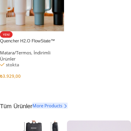
YENI
Quencher H2.O FlowState™
Tumbler Pipetli Termos | 1.18L
Matara/Termos
,
İndirimli
Ürünler
stokta
₺
3.929,00
Seçenekler
More Products
Tüm Ürünler