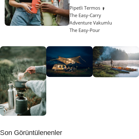
Pipetli Termos
The Easy-Carry
Adventure Vakumlu
The Easy-Pour
Aydınlatma
SUP &
KANO
Gecene Renk
Sınır
Kat
tanımayanlar
Keşfet
için
Kamp
Keşfet
Son Görüntülenenler
Muftağı