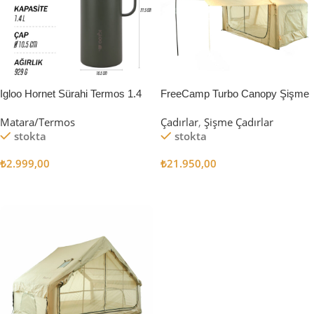
Igloo Hornet Sürahi Termos 1.4
FreeCamp Turbo Canopy Şişme
Litre
Çadır 8m2
Matara/Termos
Çadırlar
,
Şişme Çadırlar
stokta
stokta
₺
2.999,00
₺
21.950,00
Sepete Ekle
Sepete Ekle