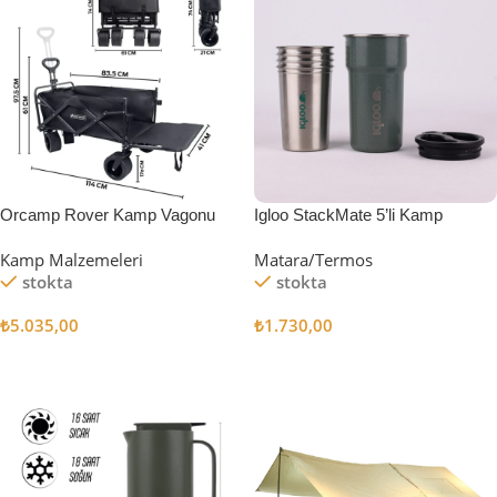
Orcamp Rover Kamp Vagonu
Igloo StackMate 5’li Kamp
Bardağı Seti
Kamp Malzemeleri
Matara/Termos
stokta
stokta
₺
5.035,00
₺
1.730,00
Sepete Ekle
Sepete Ekle