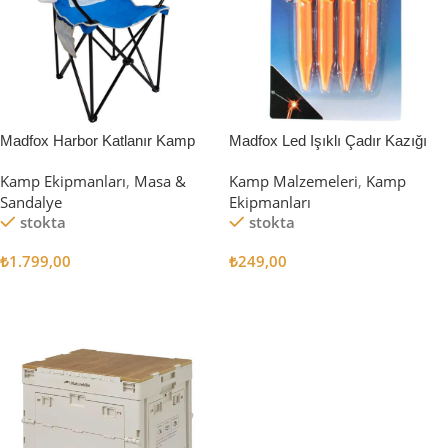
Madfox Harbor Katlanır Kamp
Madfox Led Işıklı Çadır Kazığı
Sandalyesi MAVİ
15cm 4Pcs
Kamp Ekipmanları
,
Masa &
Kamp Malzemeleri
,
Kamp
Sandalye
Ekipmanları
stokta
stokta
₺
1.799,00
₺
249,00
Sepete Ekle
Sepete Ekle