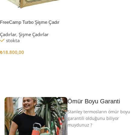
FreeCamp Turbo Şişme Çadır
6.3m2
Çadırlar
,
Şişme Çadırlar
stokta
₺
18.800,00
Sepete Ekle
Ömür Boyu Garanti
Stanley termosların ömür boyu
garantili olduğunu biliyor
muydunuz ?