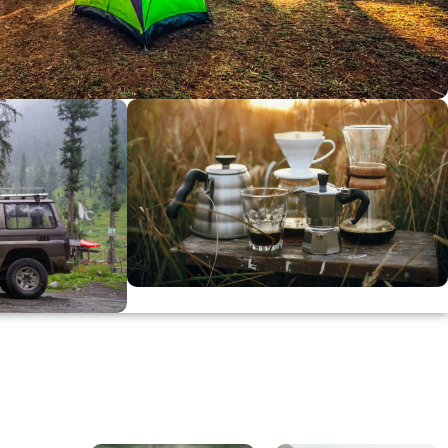
dirimi
0
00
in
SSK
KAHVE KEYFİ
Kahvemizi Denediniz mi ?
ARI
Keşfet