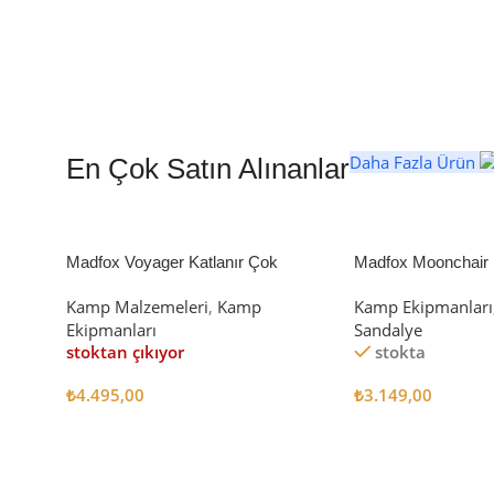
Daha Fazla Ürün
En Çok Satın Alınanlar
Madfox Voyager Katlanır Çok
Madfox Moonchair D
Amaçlı Yük Taşıma Arabası [Vagon]
Kamp Sandalyesi S
Kamp Malzemeleri
,
Kamp
Kamp Ekipmanları
BLACK
Ekipmanları
Sandalye
stoktan çıkıyor
stokta
₺
4.495,00
₺
3.149,00
Devamını Oku
Sepete Ekle