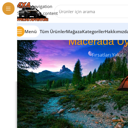
Skip to navigation
Skip to main content
Menü
Tüm Ürünler
Mağaza
Kategoriler
Hakkımızd
Macerada Uy
Fırsatları Yakala
Alışveriş Yap