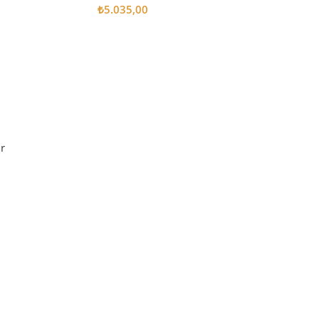
₺
5.035,00
Sepete Ekle
r