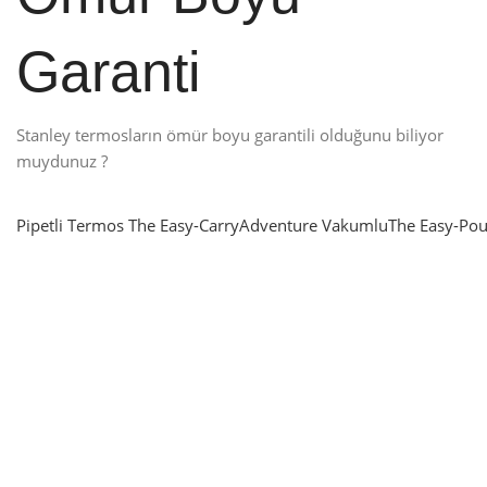
Garanti
Stanley termosların ömür boyu garantili olduğunu biliyor
muydunuz ?
Pipetli Termos
The Easy-Carry
Adventure Vakumlu
The Easy-Pou
nlatma
SUP & KANO
ne Renk Kat
Sınır tanımayanlar için
t
Keşfet