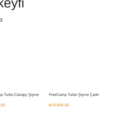
keyfi
a
p Turbo Canopy Şişme
FreeCamp Turbo Şişme Çadır
m2
6.3m2
,00
₺
18.800,00