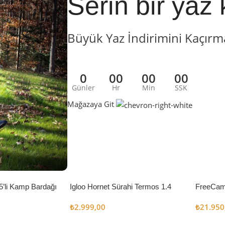
Serin bir yaz 
Büyük Yaz İndirimini Kaçırm
0
00
00
00
Günler
Hr
Min
SSK
Mağazaya Git
5’li Kamp Bardağı
Igloo Hornet Sürahi Termos 1.4
FreeCam
Litre
Çadır 8
₺
2.999,00
₺
21.950