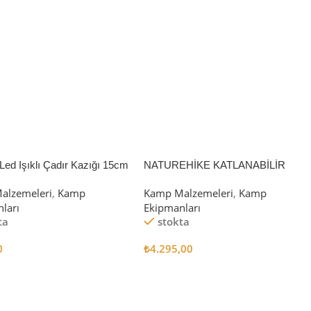
Led Işıklı Çadır Kazığı 15cm
NATUREHİKE KATLANABİLİR
SAKLAMA KUTUSU 52 LİTRE
alzemeleri
,
Kamp
Kamp Malzemeleri
,
Kamp
ları
Ekipmanları
ta
stokta
0
₺
4.295,00
 Ekle
Sepete Ekle