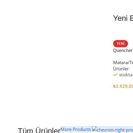
Yeni 
EN İYİ FİYATLA
STANLEY TERMOS
YENI
Quencher
Satın Al
Tumbler Pi
Matara/T
Ürünler
stokta
₺
3.929,0
Seçenekl
More Products
Tüm Ürünler