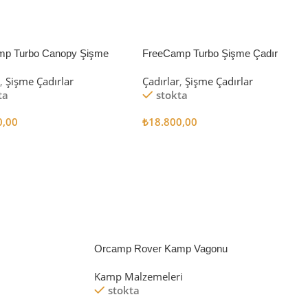
mp Turbo Canopy Şişme
FreeCamp Turbo Şişme Çadır
8m2
6.3m2
r
,
Şişme Çadırlar
Çadırlar
,
Şişme Çadırlar
ta
stokta
0,00
₺
18.800,00
 Ekle
Sepete Ekle
Orcamp Rover Kamp Vagonu
Kamp Malzemeleri
stokta