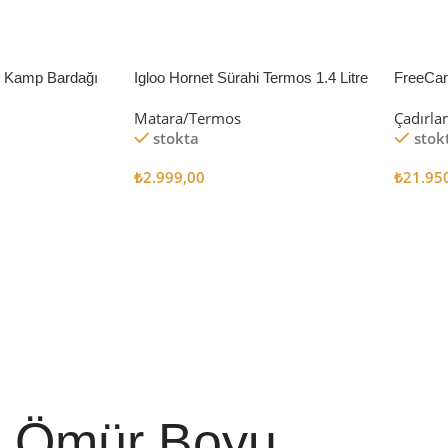
li Kamp Bardağı
Igloo Hornet Sürahi Termos 1.4 Litre
FreeCa
Çadır 
Matara/Termos
Çadırla
stokta
stok
₺
2.999,00
₺
21.95
Sepete Ekle
Sepete
Ömür Boyu