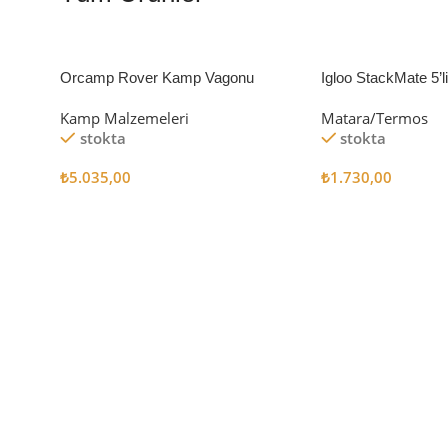
Orcamp Rover Kamp Vagonu
Igloo StackMate 5’
Seti
Kamp Malzemeleri
Matara/Termos
stokta
stokta
₺
5.035,00
₺
1.730,00
Sepete Ekle
Sepete Ekle