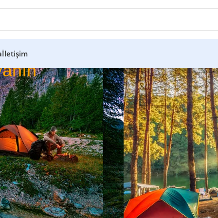
a
İletişim
anın