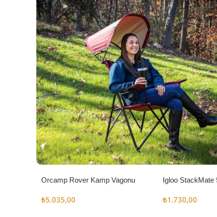
Orcamp Rover Kamp Vagonu
Igloo StackMate 
Seti
₺
5.035,00
₺
1.730,00