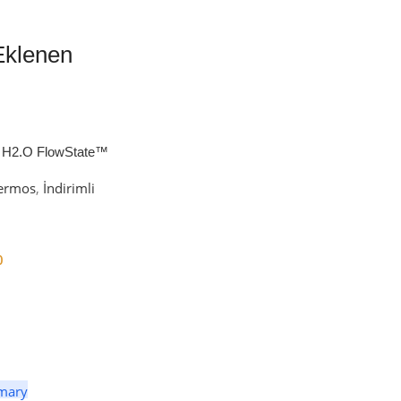
Eklenen
 H2.O FlowState™
petli Termos | 1.18L
ermos
,
İndirimli
0
er