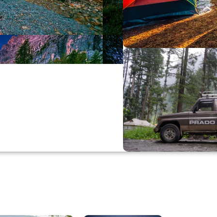
Büyük Yaz İn
0
00
0
Günler
Hr
M
Alışverişe Başla
ARAÇ AKSESUARL
SATIŞ VE MONTAJ
Keşfet