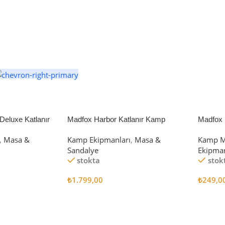
eluxe Katlanır
Madfox Harbor Katlanır Kamp
Madfox 
iyah/Gri
Sandalyesi MAVİ
4Pcs
,
Masa &
Kamp Ekipmanları
,
Masa &
Kamp M
Sandalye
Ekipman
stokta
stok
₺
1.799,00
₺
249,0
Sepete Ekle
Sepete