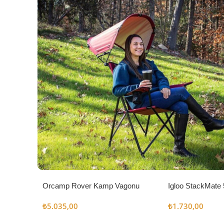
Orcamp Rover Kamp Vagonu
Igloo StackMate 
Seti
₺
5.035,00
₺
1.730,00