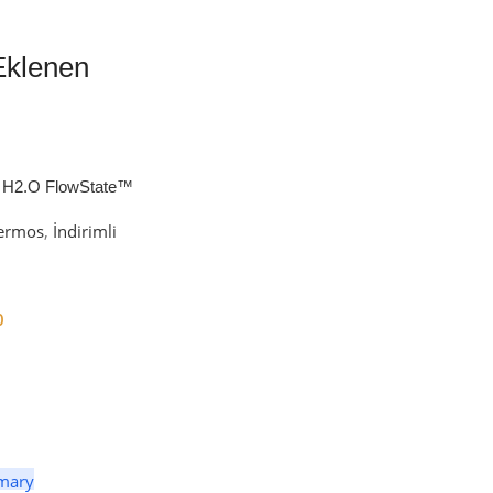
Eklenen
 H2.O FlowState™
petli Termos | 1.18L
ermos
,
İndirimli
0
er