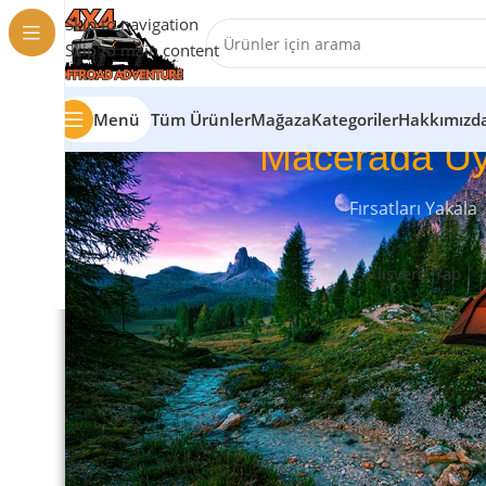
Skip to navigation
Skip to main content
Menü
Tüm Ürünler
Mağaza
Kategoriler
Hakkımızd
Macerada Uy
Fırsatları Yakala
Alışveriş Yap