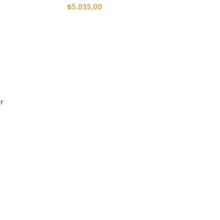
₺
5.035,00
Sepete Ekle
r