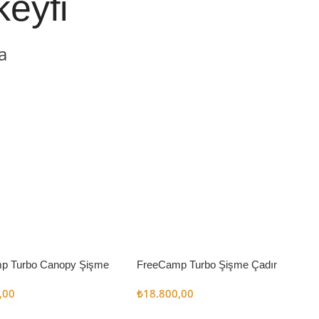
keyfi
a
p Turbo Canopy Şişme
FreeCamp Turbo Şişme Çadır
m2
6.3m2
,00
₺
18.800,00