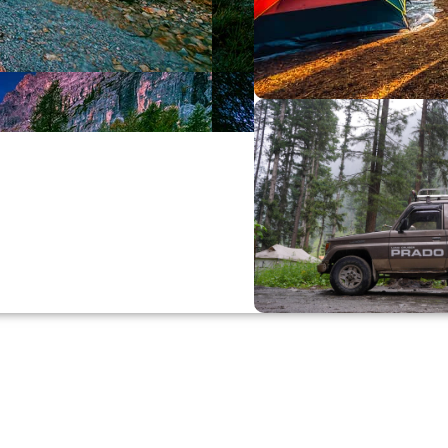
Büyük Yaz İn
0
00
0
Günler
Hr
M
Alışverişe Başla
ARAÇ AKSESUARL
SATIŞ VE MONTAJ
Keşfet