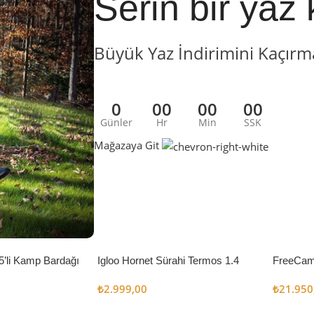
Serin bir yaz 
Büyük Yaz İndirimini Kaçırm
0
00
00
00
Günler
Hr
Min
SSK
Mağazaya Git
5’li Kamp Bardağı
Igloo Hornet Sürahi Termos 1.4
FreeCam
Litre
Çadır 8
₺
2.999,00
₺
21.950