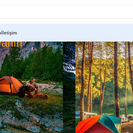
a
İletişim
anın