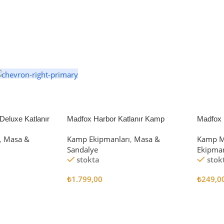
eluxe Katlanır
Madfox Harbor Katlanır Kamp
Madfox 
iyah/Gri
Sandalyesi MAVİ
4Pcs
,
Masa &
Kamp Ekipmanları
,
Masa &
Kamp M
Sandalye
Ekipman
stokta
stok
₺
1.799,00
₺
249,0
Sepete Ekle
Sepete