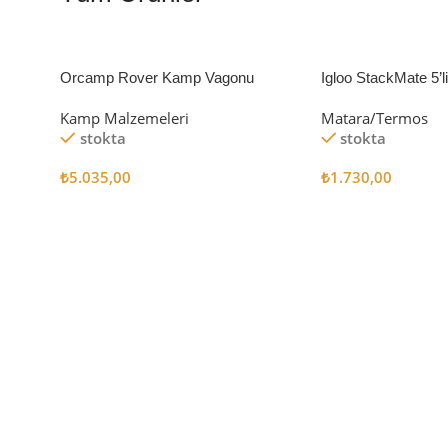
Orcamp Rover Kamp Vagonu
Igloo StackMate 5’
Seti
Kamp Malzemeleri
Matara/Termos
stokta
stokta
₺
5.035,00
₺
1.730,00
Sepete Ekle
Sepete Ekle