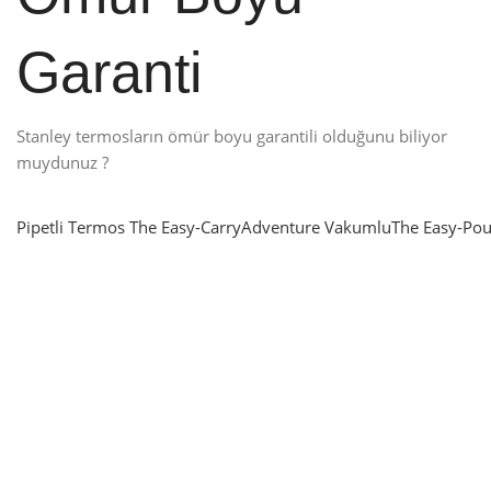
Garanti
Stanley termosların ömür boyu garantili olduğunu biliyor
muydunuz ?
Pipetli Termos
The Easy-Carry
Adventure Vakumlu
The Easy-Pou
nlatma
SUP & KANO
ne Renk Kat
Sınır tanımayanlar için
t
Keşfet