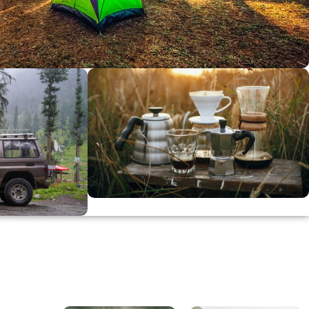
dirimi
0
00
in
SSK
KAHVE KEYFİ
Kahvemizi Denediniz mi ?
ARI
Keşfet