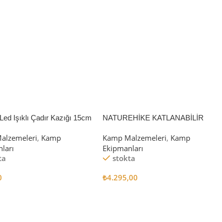
Led Işıklı Çadır Kazığı 15cm
NATUREHİKE KATLANABİLİR
SAKLAMA KUTUSU 52 LİTRE
alzemeleri
,
Kamp
Kamp Malzemeleri
,
Kamp
ları
Ekipmanları
ta
stokta
0
₺
4.295,00
 Ekle
Sepete Ekle