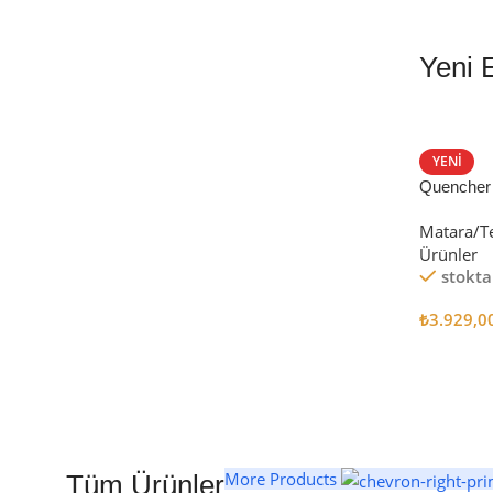
Yeni 
EN İYİ FİYATLA
STANLEY TERMOS
YENI
Quencher
Satın Al
Tumbler Pi
Matara/T
Ürünler
stokta
₺
3.929,0
Seçenekl
More Products
Tüm Ürünler