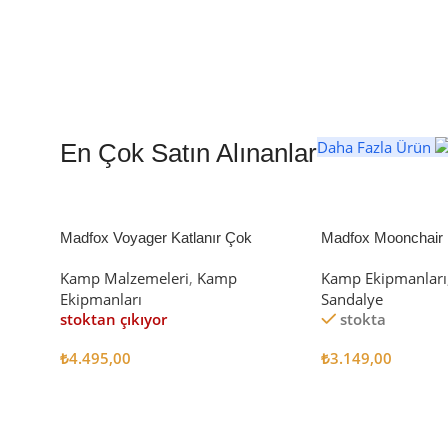
Daha Fazla Ürün
En Çok Satın Alınanlar
Madfox Voyager Katlanır Çok
Madfox Moonchair D
Amaçlı Yük Taşıma Arabası [Vagon]
Kamp Sandalyesi S
Kamp Malzemeleri
,
Kamp
Kamp Ekipmanları
BLACK
Ekipmanları
Sandalye
stoktan çıkıyor
stokta
₺
4.495,00
₺
3.149,00
Devamını Oku
Sepete Ekle