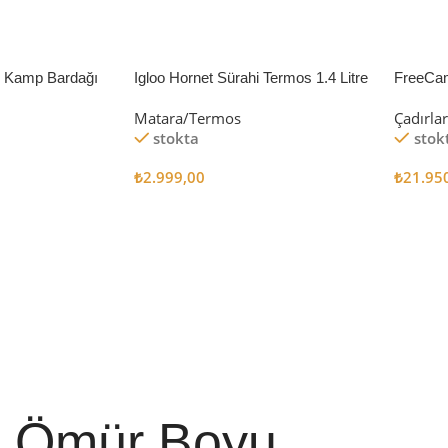
li Kamp Bardağı
Igloo Hornet Sürahi Termos 1.4 Litre
FreeCa
Çadır 
Matara/Termos
Çadırla
stokta
stok
₺
2.999,00
₺
21.95
Sepete Ekle
Sepete
Ömür Boyu