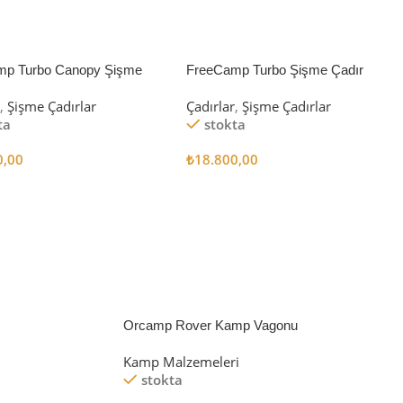
mp Turbo Canopy Şişme
FreeCamp Turbo Şişme Çadır
8m2
6.3m2
r
,
Şişme Çadırlar
Çadırlar
,
Şişme Çadırlar
ta
stokta
0,00
₺
18.800,00
 Ekle
Sepete Ekle
Orcamp Rover Kamp Vagonu
Kamp Malzemeleri
stokta