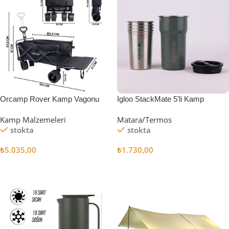
Orcamp Rover Kamp Vagonu
Igloo StackMate 5’li Kamp
Bardağı Seti
Kamp Malzemeleri
Matara/Termos
stokta
stokta
₺
5.035,00
₺
1.730,00
Sepete Ekle
Sepete Ekle