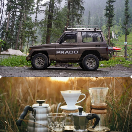
Büyük Yaz İndirimi
0
00
00
00
Günler
Hr
Min
SSK
Alışverişe Başla
ARAÇ AKSESUARLARI
SATIŞ VE MONTAJ
Keşfet