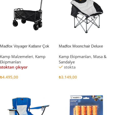
Madfox Voyager Katlanır Çok
Madfox Moonchair Deluxe
Amaçlı Yük Taşıma Arabası
Katlanır Kamp Sandalyesi
Kamp Malzemeleri
,
Kamp
Kamp Ekipmanları
,
Masa &
[Vagon] BLACK
Siyah/Gri
Ekipmanları
Sandalye
stoktan çıkıyor
stokta
₺
4.495,00
₺
3.149,00
Devamını Oku
Sepete Ekle