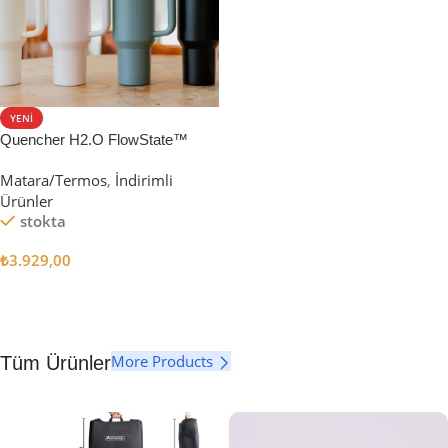
YENI
Quencher H2.O FlowState™
Tumbler Pipetli Termos | 1.18L
Matara/Termos
,
İndirimli
Ürünler
stokta
₺
3.929,00
Seçenekler
More Products
Tüm Ürünler