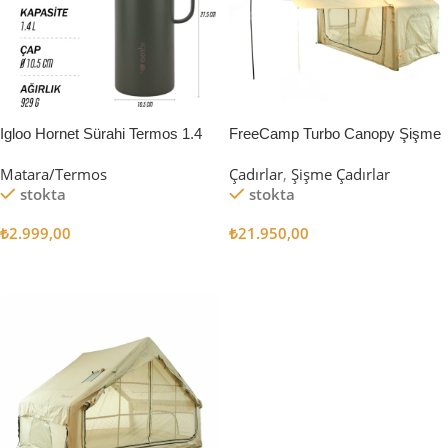
Igloo Hornet Sürahi Termos 1.4
FreeCamp Turbo Canopy Şişme
Litre
Çadır 8m2
Matara/Termos
Çadırlar
,
Şişme Çadırlar
stokta
stokta
₺
2.999,00
₺
21.950,00
Sepete Ekle
Sepete Ekle