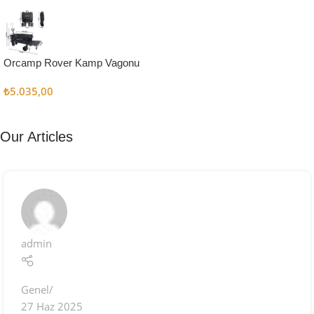
Kampçı
Şefler İçin
Keşfet
Orcamp Rover Kamp Vagonu
₺
5.035,00
Our Articles
admin
Genel
27 Haz 2025