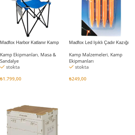
Madfox Harbor Katlanır Kamp
Madfox Led Işıklı Çadır Kazığı
Sandalyesi MAVİ
15cm 4Pcs
Kamp Ekipmanları
,
Masa &
Kamp Malzemeleri
,
Kamp
Sandalye
Ekipmanları
stokta
stokta
₺
1.799,00
₺
249,00
Sepete Ekle
Sepete Ekle