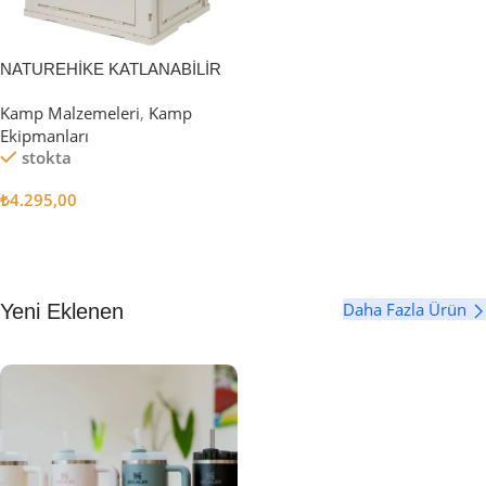
NATUREHİKE KATLANABİLİR
SAKLAMA KUTUSU 52 LİTRE
Kamp Malzemeleri
,
Kamp
Ekipmanları
stokta
₺
4.295,00
Sepete Ekle
Daha Fazla Ürün
Yeni Eklenen