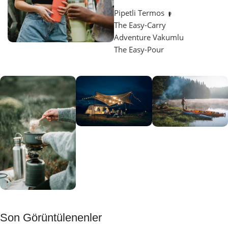
Pipetli Termos
The Easy-Carry
Adventure Vakumlu
The Easy-Pour
Aydınlatma
SUP &
KANO
Gecene Renk
Sınır
Kat
tanımayanlar
Keşfet
için
Kamp
Keşfet
Son Görüntülenenler
Muftağı