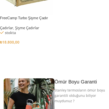
FreeCamp Turbo Şişme Çadır
6.3m2
Çadırlar
,
Şişme Çadırlar
stokta
₺
18.800,00
Sepete Ekle
Ömür Boyu Garanti
Stanley termosların ömür boyu
garantili olduğunu biliyor
muydunuz ?