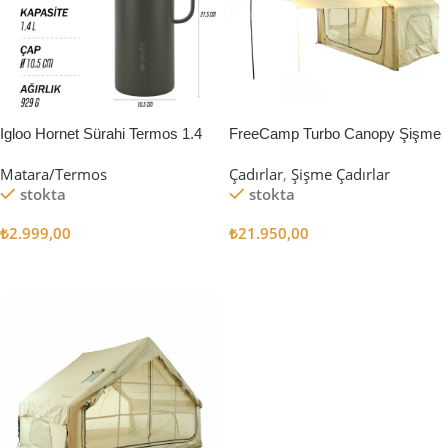
Igloo Hornet Sürahi Termos 1.4
FreeCamp Turbo Canopy Şişme
Litre
Çadır 8m2
Matara/Termos
Çadırlar
,
Şişme Çadırlar
stokta
stokta
₺
2.999,00
₺
21.950,00
Sepete Ekle
Sepete Ekle