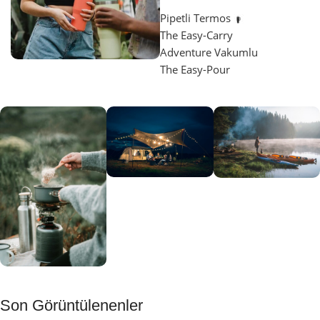
Pipetli Termos
The Easy-Carry
Adventure Vakumlu
The Easy-Pour
Aydınlatma
SUP &
KANO
Gecene Renk
Sınır
Kat
tanımayanlar
Keşfet
için
Kamp
Keşfet
Son Görüntülenenler
Muftağı