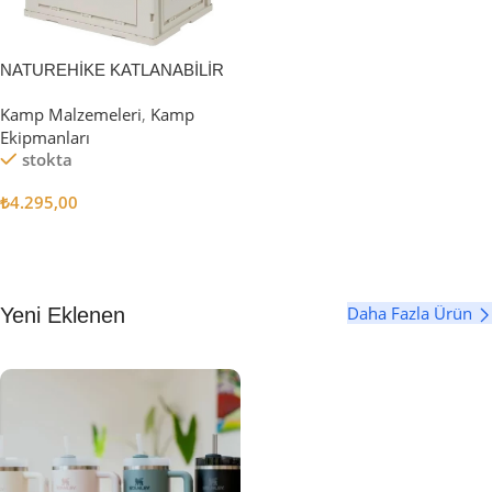
NATUREHİKE KATLANABİLİR
SAKLAMA KUTUSU 52 LİTRE
Kamp Malzemeleri
,
Kamp
Ekipmanları
stokta
₺
4.295,00
Sepete Ekle
Daha Fazla Ürün
Yeni Eklenen