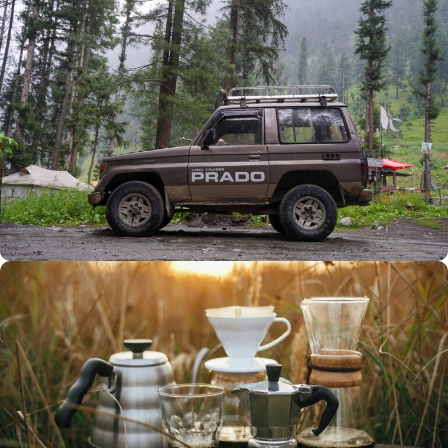
Büyük Yaz İndirimi
0
00
00
00
Günler
Hr
Min
SSK
Alışverişe Başla
ARAÇ AKSESUARLARI
SATIŞ VE MONTAJ
Keşfet