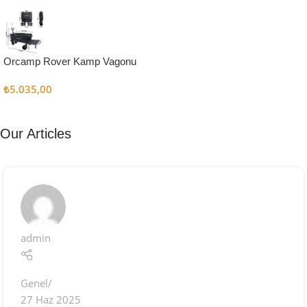
Kampçı
Şefler İçin
Keşfet
Orcamp Rover Kamp Vagonu
₺
5.035,00
Our Articles
admin
Genel
27 Haz 2025