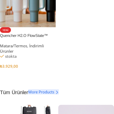
YENI
Quencher H2.O FlowState™
Tumbler Pipetli Termos | 1.18L
Matara/Termos
,
İndirimli
Ürünler
stokta
₺
3.929,00
Seçenekler
More Products
Tüm Ürünler