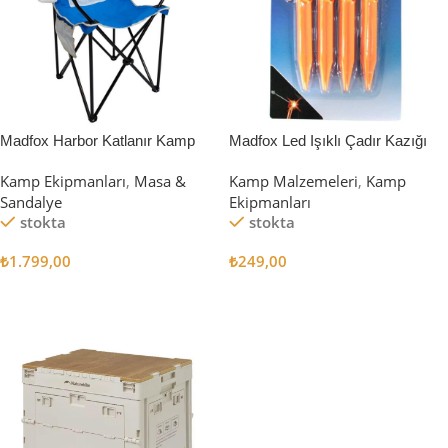
Madfox Harbor Katlanır Kamp
Madfox Led Işıklı Çadır Kazığı
Sandalyesi MAVİ
15cm 4Pcs
Kamp Ekipmanları
,
Masa &
Kamp Malzemeleri
,
Kamp
Sandalye
Ekipmanları
stokta
stokta
₺
1.799,00
₺
249,00
Sepete Ekle
Sepete Ekle