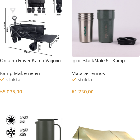
Orcamp Rover Kamp Vagonu
Igloo StackMate 5’li Kamp
Bardağı Seti
Kamp Malzemeleri
Matara/Termos
stokta
stokta
₺
5.035,00
₺
1.730,00
Sepete Ekle
Sepete Ekle