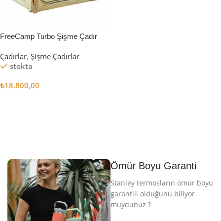
FreeCamp Turbo Şişme Çadır
6.3m2
Çadırlar
,
Şişme Çadırlar
stokta
₺
18.800,00
Sepete Ekle
Ömür Boyu Garanti
Stanley termosların ömür boyu
garantili olduğunu biliyor
muydunuz ?