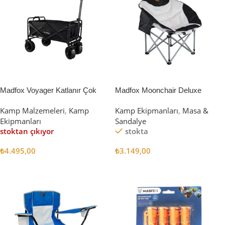
Madfox Voyager Katlanır Çok
Madfox Moonchair Deluxe
Amaçlı Yük Taşıma Arabası
Katlanır Kamp Sandalyesi
Kamp Malzemeleri
,
Kamp
Kamp Ekipmanları
,
Masa &
[Vagon] BLACK
Siyah/Gri
Ekipmanları
Sandalye
stoktan çıkıyor
stokta
₺
4.495,00
₺
3.149,00
Devamını Oku
Sepete Ekle