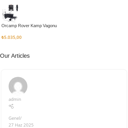
Kampçı
Şefler İçin
Keşfet
Orcamp Rover Kamp Vagonu
₺
5.035,00
Our Articles
admin
Genel
27 Haz 2025