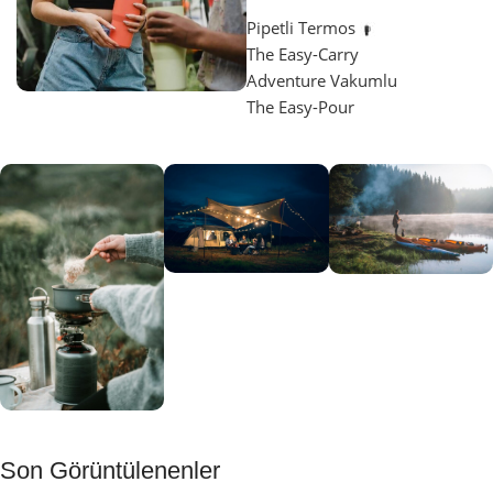
Pipetli Termos
The Easy-Carry
Adventure Vakumlu
The Easy-Pour
Aydınlatma
SUP &
KANO
Gecene Renk
Sınır
Kat
tanımayanlar
Keşfet
için
Kamp
Keşfet
Son Görüntülenenler
Muftağı