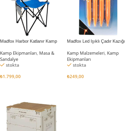
Madfox Harbor Katlanır Kamp
Madfox Led Işıklı Çadır Kazığı
Sandalyesi MAVİ
15cm 4Pcs
Kamp Ekipmanları
,
Masa &
Kamp Malzemeleri
,
Kamp
Sandalye
Ekipmanları
stokta
stokta
₺
1.799,00
₺
249,00
Sepete Ekle
Sepete Ekle