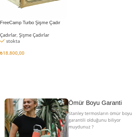
FreeCamp Turbo Şişme Çadır
6.3m2
Çadırlar
,
Şişme Çadırlar
stokta
₺
18.800,00
Sepete Ekle
Ömür Boyu Garanti
Stanley termosların ömür boyu
garantili olduğunu biliyor
muydunuz ?