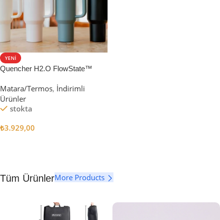
YENI
Quencher H2.O FlowState™
Tumbler Pipetli Termos | 1.18L
Matara/Termos
,
İndirimli
Ürünler
stokta
₺
3.929,00
Seçenekler
More Products
Tüm Ürünler