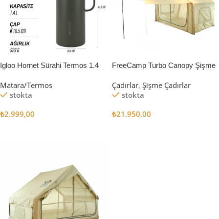
Igloo Hornet Sürahi Termos 1.4
FreeCamp Turbo Canopy Şişme
Litre
Çadır 8m2
Matara/Termos
Çadırlar
,
Şişme Çadırlar
stokta
stokta
₺
2.999,00
₺
21.950,00
Sepete Ekle
Sepete Ekle