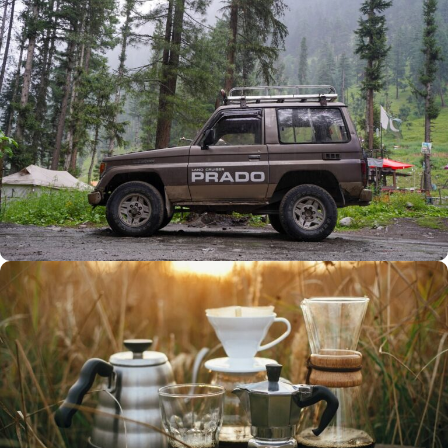
Büyük Yaz İndirimi
0
00
00
00
Günler
Hr
Min
SSK
Alışverişe Başla
ARAÇ AKSESUARLARI
SATIŞ VE MONTAJ
Keşfet