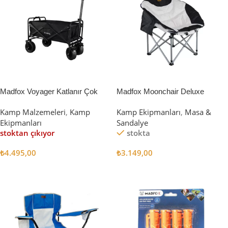
Madfox Voyager Katlanır Çok
Madfox Moonchair Deluxe
Amaçlı Yük Taşıma Arabası
Katlanır Kamp Sandalyesi
Kamp Malzemeleri
,
Kamp
Kamp Ekipmanları
,
Masa &
[Vagon] BLACK
Siyah/Gri
Ekipmanları
Sandalye
stoktan çıkıyor
stokta
₺
4.495,00
₺
3.149,00
Devamını Oku
Sepete Ekle