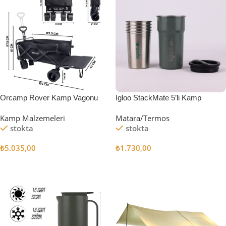
Orcamp Rover Kamp Vagonu
Igloo StackMate 5’li Kamp
Bardağı Seti
Kamp Malzemeleri
Matara/Termos
stokta
stokta
₺
5.035,00
₺
1.730,00
Sepete Ekle
Sepete Ekle