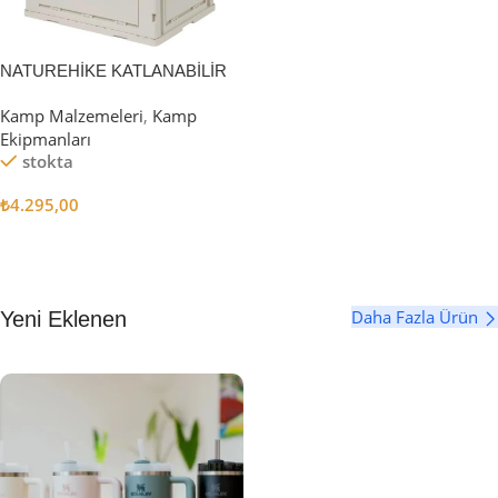
NATUREHİKE KATLANABİLİR
SAKLAMA KUTUSU 52 LİTRE
Kamp Malzemeleri
,
Kamp
Ekipmanları
stokta
₺
4.295,00
Sepete Ekle
Daha Fazla Ürün
Yeni Eklenen