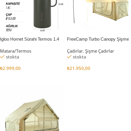
Igloo Hornet Sürahi Termos 1.4
FreeCamp Turbo Canopy Şişme
Litre
Çadır 8m2
Matara/Termos
Çadırlar
,
Şişme Çadırlar
stokta
stokta
₺
2.999,00
₺
21.950,00
Sepete Ekle
Sepete Ekle