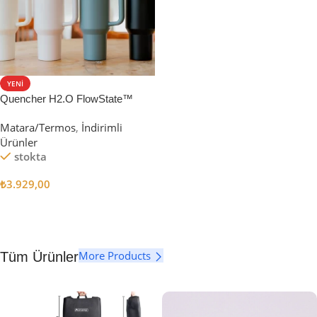
YENI
Quencher H2.O FlowState™
Tumbler Pipetli Termos | 1.18L
Matara/Termos
,
İndirimli
Ürünler
stokta
₺
3.929,00
Seçenekler
More Products
Tüm Ürünler