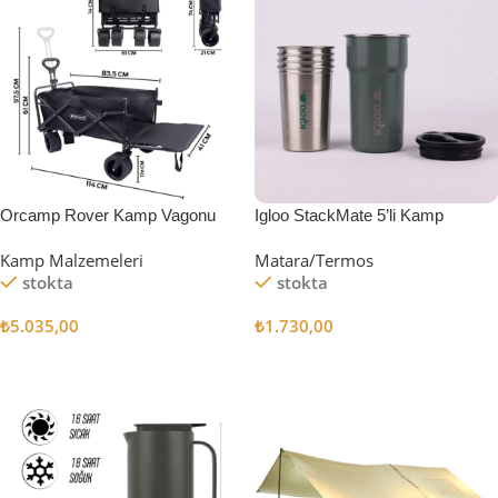
Orcamp Rover Kamp Vagonu
Igloo StackMate 5’li Kamp
Bardağı Seti
Kamp Malzemeleri
Matara/Termos
stokta
stokta
₺
5.035,00
₺
1.730,00
Sepete Ekle
Sepete Ekle