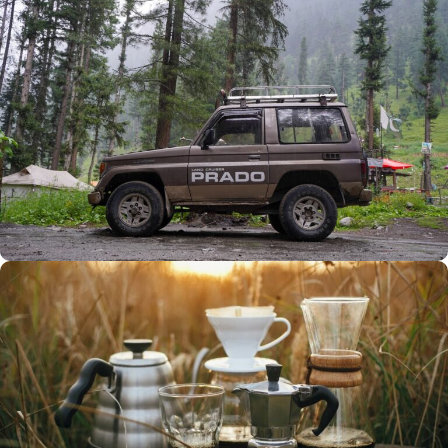
Büyük Yaz İndirimi
0
00
00
00
Günler
Hr
Min
SSK
Alışverişe Başla
ARAÇ AKSESUARLARI
SATIŞ VE MONTAJ
Keşfet