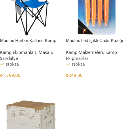
Madfox Harbor Katlanır Kamp
Madfox Led Işıklı Çadır Kazığı
Sandalyesi MAVİ
15cm 4Pcs
Kamp Ekipmanları
,
Masa &
Kamp Malzemeleri
,
Kamp
Sandalye
Ekipmanları
stokta
stokta
₺
1.799,00
₺
249,00
Sepete Ekle
Sepete Ekle