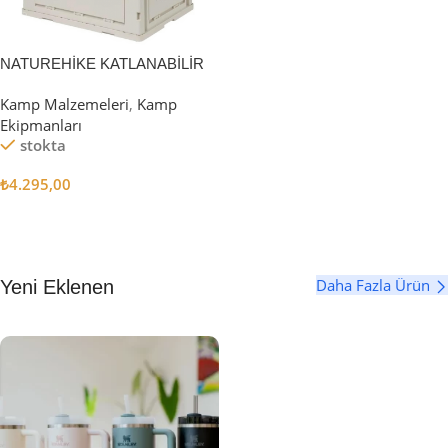
NATUREHİKE KATLANABİLİR
SAKLAMA KUTUSU 52 LİTRE
Kamp Malzemeleri
,
Kamp
Ekipmanları
stokta
₺
4.295,00
Sepete Ekle
Daha Fazla Ürün
Yeni Eklenen