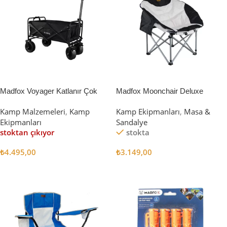
Madfox Voyager Katlanır Çok
Madfox Moonchair Deluxe
Amaçlı Yük Taşıma Arabası
Katlanır Kamp Sandalyesi
Kamp Malzemeleri
,
Kamp
Kamp Ekipmanları
,
Masa &
[Vagon] BLACK
Siyah/Gri
Ekipmanları
Sandalye
stoktan çıkıyor
stokta
₺
4.495,00
₺
3.149,00
Devamını Oku
Sepete Ekle