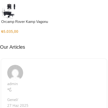
Kampçı
Şefler İçin
Keşfet
Orcamp Rover Kamp Vagonu
₺
5.035,00
Our Articles
admin
Genel
27 Haz 2025