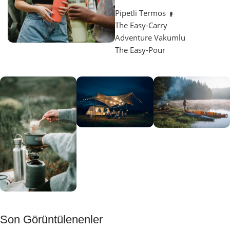
Pipetli Termos
The Easy-Carry
Adventure Vakumlu
The Easy-Pour
Aydınlatma
SUP &
KANO
Gecene Renk
Sınır
Kat
tanımayanlar
Keşfet
için
Kamp
Keşfet
Son Görüntülenenler
Muftağı