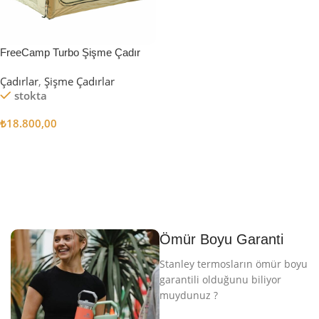
FreeCamp Turbo Şişme Çadır
6.3m2
Çadırlar
,
Şişme Çadırlar
stokta
₺
18.800,00
Sepete Ekle
Ömür Boyu Garanti
Stanley termosların ömür boyu
garantili olduğunu biliyor
muydunuz ?