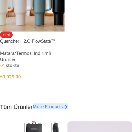
YENI
Quencher H2.O FlowState™
Tumbler Pipetli Termos | 1.18L
Matara/Termos
,
İndirimli
Ürünler
stokta
₺
3.929,00
Seçenekler
More Products
Tüm Ürünler