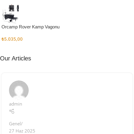
Kampçı
Şefler İçin
Keşfet
Orcamp Rover Kamp Vagonu
₺
5.035,00
Our Articles
admin
Genel
27 Haz 2025