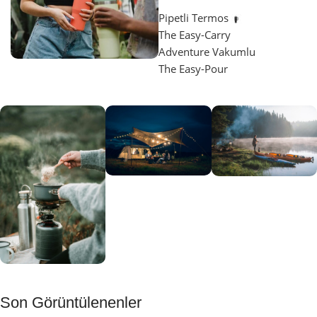
Pipetli Termos
The Easy-Carry
Adventure Vakumlu
The Easy-Pour
Aydınlatma
SUP &
KANO
Gecene Renk
Sınır
Kat
tanımayanlar
Keşfet
için
Kamp
Keşfet
Son Görüntülenenler
Muftağı