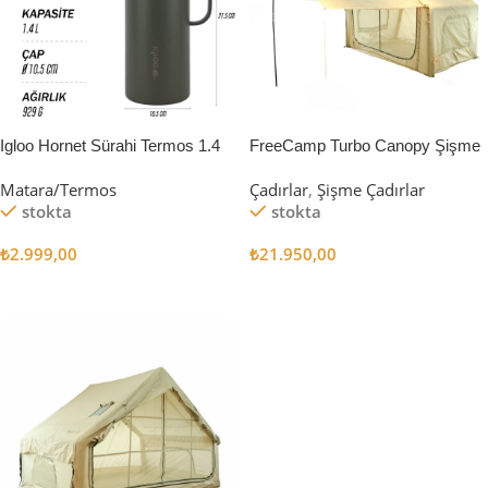
Igloo Hornet Sürahi Termos 1.4
FreeCamp Turbo Canopy Şişme
Litre
Çadır 8m2
Matara/Termos
Çadırlar
,
Şişme Çadırlar
stokta
stokta
₺
2.999,00
₺
21.950,00
Sepete Ekle
Sepete Ekle