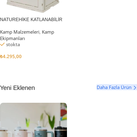
NATUREHİKE KATLANABİLİR
SAKLAMA KUTUSU 52 LİTRE
Kamp Malzemeleri
,
Kamp
Ekipmanları
stokta
₺
4.295,00
Sepete Ekle
Daha Fazla Ürün
Yeni Eklenen