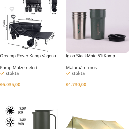
Orcamp Rover Kamp Vagonu
Igloo StackMate 5’li Kamp
Bardağı Seti
Kamp Malzemeleri
Matara/Termos
stokta
stokta
₺
5.035,00
₺
1.730,00
Sepete Ekle
Sepete Ekle