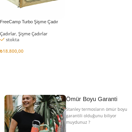
FreeCamp Turbo Şişme Çadır
6.3m2
Çadırlar
,
Şişme Çadırlar
stokta
₺
18.800,00
Sepete Ekle
Ömür Boyu Garanti
Stanley termosların ömür boyu
garantili olduğunu biliyor
muydunuz ?