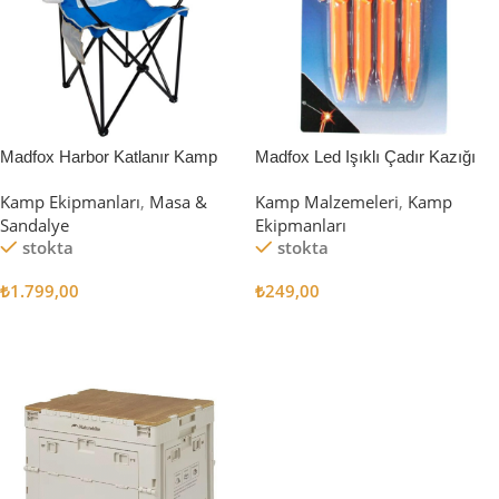
Madfox Harbor Katlanır Kamp
Madfox Led Işıklı Çadır Kazığı
Sandalyesi MAVİ
15cm 4Pcs
Kamp Ekipmanları
,
Masa &
Kamp Malzemeleri
,
Kamp
Sandalye
Ekipmanları
stokta
stokta
₺
1.799,00
₺
249,00
Sepete Ekle
Sepete Ekle