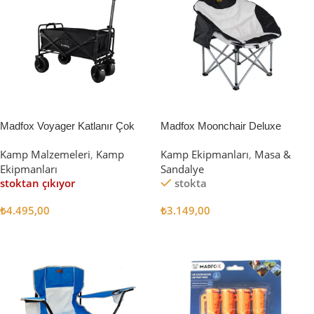
Madfox Voyager Katlanır Çok
Madfox Moonchair Deluxe
Amaçlı Yük Taşıma Arabası
Katlanır Kamp Sandalyesi
Kamp Malzemeleri
,
Kamp
Kamp Ekipmanları
,
Masa &
[Vagon] BLACK
Siyah/Gri
Ekipmanları
Sandalye
stoktan çıkıyor
stokta
₺
4.495,00
₺
3.149,00
Devamını Oku
Sepete Ekle