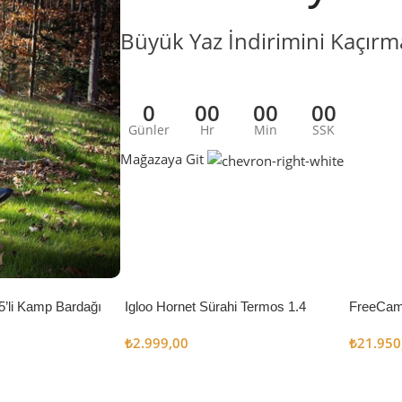
Büyük Yaz İndirimini Kaçırm
0
00
00
00
Günler
Hr
Min
SSK
Mağazaya Git
5’li Kamp Bardağı
Igloo Hornet Sürahi Termos 1.4
FreeCam
Litre
Çadır 8
₺
2.999,00
₺
21.950