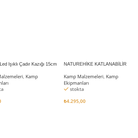
Led Işıklı Çadır Kazığı 15cm
NATUREHİKE KATLANABİLİR
SAKLAMA KUTUSU 52 LİTRE
alzemeleri
,
Kamp
Kamp Malzemeleri
,
Kamp
ları
Ekipmanları
ta
stokta
0
₺
4.295,00
 Ekle
Sepete Ekle