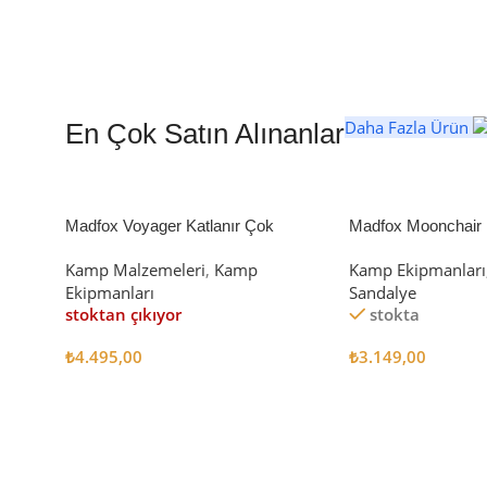
Daha Fazla Ürün
En Çok Satın Alınanlar
Madfox Voyager Katlanır Çok
Madfox Moonchair D
Amaçlı Yük Taşıma Arabası [Vagon]
Kamp Sandalyesi S
Kamp Malzemeleri
,
Kamp
Kamp Ekipmanları
BLACK
Ekipmanları
Sandalye
stoktan çıkıyor
stokta
₺
4.495,00
₺
3.149,00
Devamını Oku
Sepete Ekle