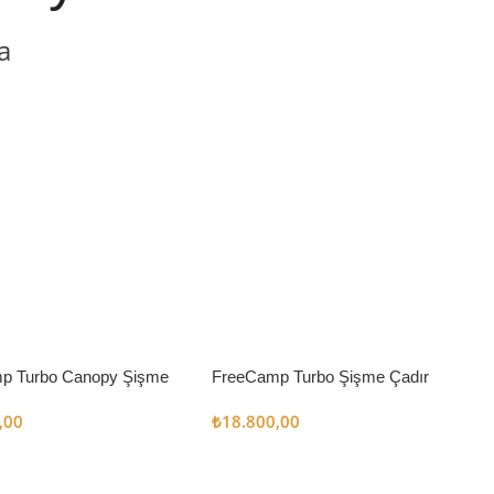
a
p Turbo Canopy Şişme
FreeCamp Turbo Şişme Çadır
m2
6.3m2
,00
₺
18.800,00