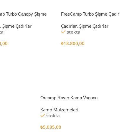
mp Turbo Canopy Şişme
FreeCamp Turbo Şişme Çadır
8m2
6.3m2
r
,
Şişme Çadırlar
Çadırlar
,
Şişme Çadırlar
ta
stokta
0,00
₺
18.800,00
 Ekle
Sepete Ekle
Orcamp Rover Kamp Vagonu
Kamp Malzemeleri
stokta
₺
5.035,00