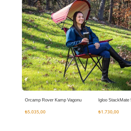
Orcamp Rover Kamp Vagonu
Igloo StackMate 
Seti
₺
5.035,00
₺
1.730,00