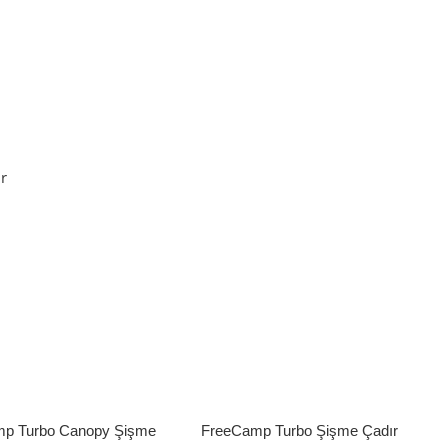
Sepete Ekle
r
p Turbo Canopy Şişme
FreeCamp Turbo Şişme Çadır