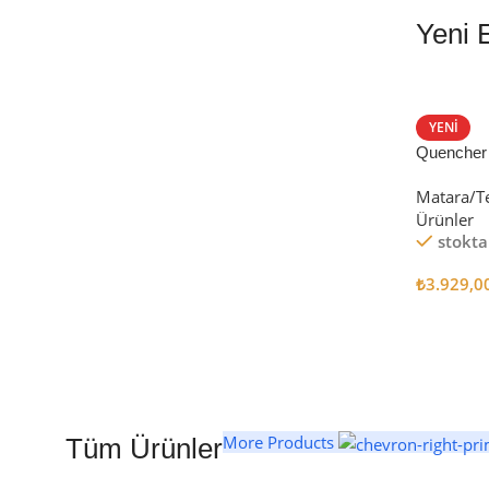
Yeni 
EN İYİ FİYATLA
STANLEY TERMOS
YENI
Quencher
Satın Al
Tumbler Pi
Matara/T
Ürünler
stokta
₺
3.929,0
Seçenekl
More Products
Tüm Ürünler