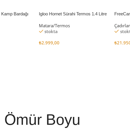
li Kamp Bardağı
Igloo Hornet Sürahi Termos 1.4 Litre
FreeCa
Çadır 
Matara/Termos
Çadırla
stokta
stok
₺
2.999,00
₺
21.95
Sepete Ekle
Sepete
Ömür Boyu