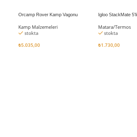
Orcamp Rover Kamp Vagonu
Igloo StackMate 5’
Seti
Kamp Malzemeleri
Matara/Termos
stokta
stokta
₺
5.035,00
₺
1.730,00
Sepete Ekle
Sepete Ekle