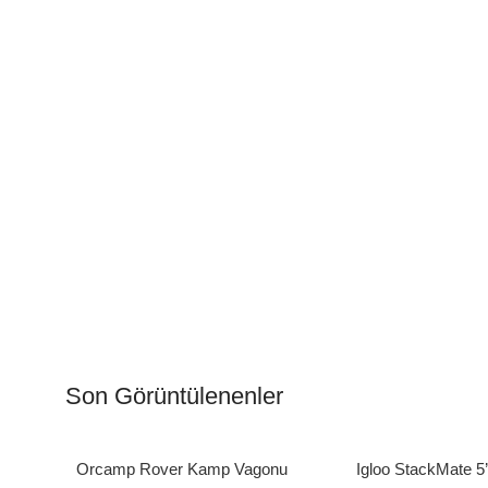
Kamp Muftağı
Aydı
Kampçı Şefler İçin
Gece
Son Görüntülenenler
Keşfet
Keşfe
Orcamp Rover Kamp Vagonu
Igloo StackMate 5