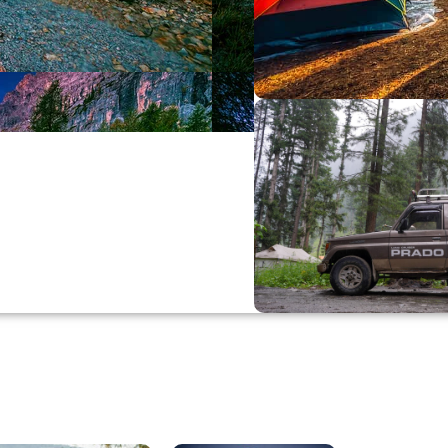
Büyük Yaz İn
0
00
0
Günler
Hr
M
Alışverişe Başla
ARAÇ AKSESUARL
SATIŞ VE MONTAJ
Keşfet