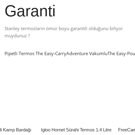
Garanti
Stanley termosların ömür boyu garantili olduğunu biliyor
muydunuz ?
Pipetli Termos
The Easy-Carry
Adventure Vakumlu
The Easy-Pou
nlatma
SUP & KANO
ne Renk Kat
Sınır tanımayanlar için
t
Keşfet
’li Kamp Bardağı
Igloo Hornet Sürahi Termos 1.4 Litre
FreeCam