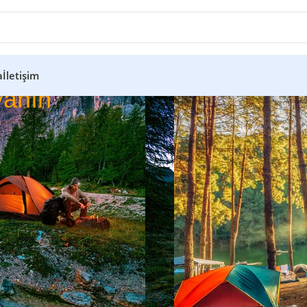
a
İletişim
anın