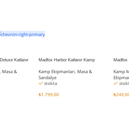
eluxe Katlanır
Madfox Harbor Katlanır Kamp
Madfox 
iyah/Gri
Sandalyesi MAVİ
4Pcs
,
Masa &
Kamp Ekipmanları
,
Masa &
Kamp M
Sandalye
Ekipman
stokta
stok
₺
1.799,00
₺
249,0
Sepete Ekle
Sepete