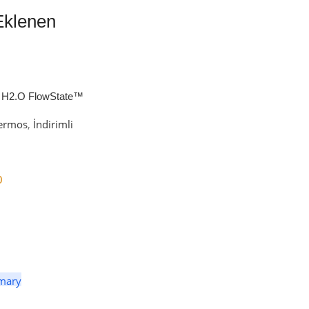
Eklenen
 H2.O FlowState™
petli Termos | 1.18L
ermos
,
İndirimli
0
er