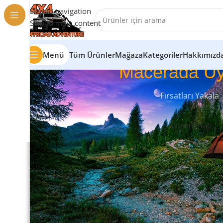
Skip to navigation
Skip to main content
Menü
Tüm Ürünler
Mağaza
Kategoriler
Hakkımızd
Macerada Uy
Fırsatları Yakala
Alışveriş Yap