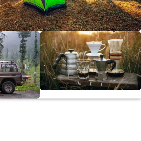
dirimi
0
00
in
SSK
KAHVE KEYFİ
Kahvemizi Denediniz mi ?
ARI
Keşfet