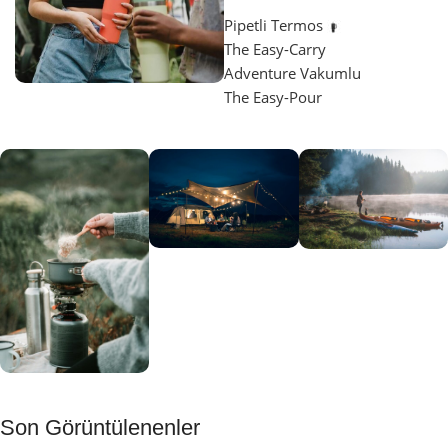
Pipetli Termos
The Easy-Carry
Adventure Vakumlu
The Easy-Pour
Aydınlatma
SUP &
KANO
Gecene Renk
Sınır
Kat
tanımayanlar
Keşfet
için
Kamp
Keşfet
Son Görüntülenenler
Muftağı