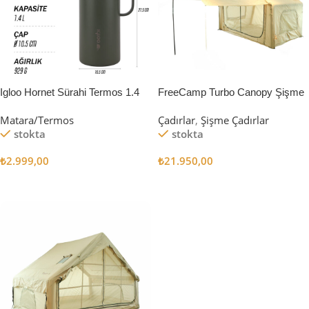
Igloo Hornet Sürahi Termos 1.4
FreeCamp Turbo Canopy Şişme
Litre
Çadır 8m2
Matara/Termos
Çadırlar
,
Şişme Çadırlar
stokta
stokta
₺
2.999,00
₺
21.950,00
Sepete Ekle
Sepete Ekle