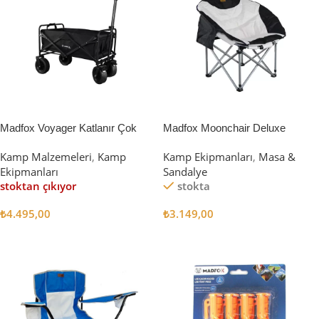
Madfox Voyager Katlanır Çok
Madfox Moonchair Deluxe
Amaçlı Yük Taşıma Arabası
Katlanır Kamp Sandalyesi
Kamp Malzemeleri
,
Kamp
Kamp Ekipmanları
,
Masa &
[Vagon] BLACK
Siyah/Gri
Ekipmanları
Sandalye
stoktan çıkıyor
stokta
₺
4.495,00
₺
3.149,00
Devamını Oku
Sepete Ekle