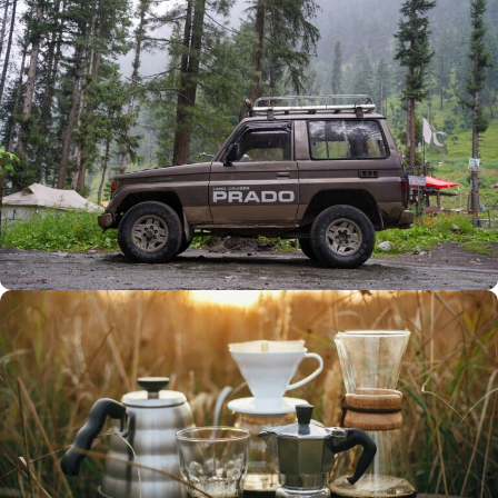
Büyük Yaz İndirimi
0
00
00
00
Günler
Hr
Min
SSK
Alışverişe Başla
ARAÇ AKSESUARLARI
SATIŞ VE MONTAJ
Keşfet