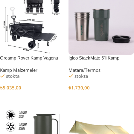
Orcamp Rover Kamp Vagonu
Igloo StackMate 5’li Kamp
Bardağı Seti
Kamp Malzemeleri
Matara/Termos
stokta
stokta
₺
5.035,00
₺
1.730,00
Sepete Ekle
Sepete Ekle