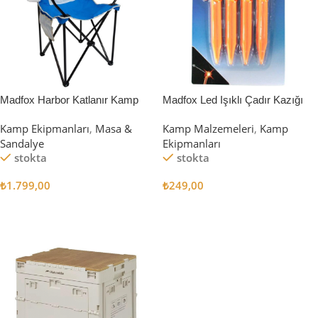
Madfox Harbor Katlanır Kamp
Madfox Led Işıklı Çadır Kazığı
Sandalyesi MAVİ
15cm 4Pcs
Kamp Ekipmanları
,
Masa &
Kamp Malzemeleri
,
Kamp
Sandalye
Ekipmanları
stokta
stokta
₺
1.799,00
₺
249,00
Sepete Ekle
Sepete Ekle