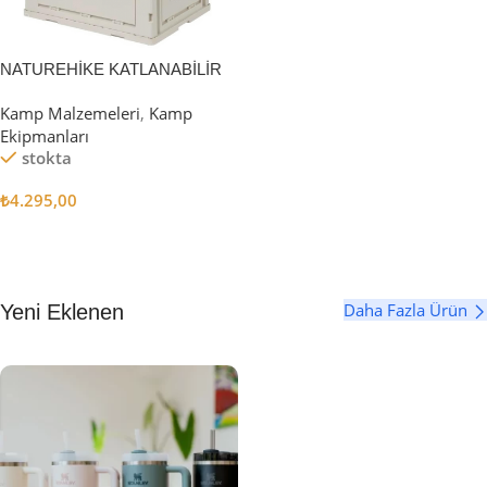
NATUREHİKE KATLANABİLİR
SAKLAMA KUTUSU 52 LİTRE
Kamp Malzemeleri
,
Kamp
Ekipmanları
stokta
₺
4.295,00
Sepete Ekle
Daha Fazla Ürün
Yeni Eklenen