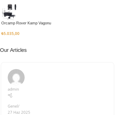
Kampçı
Şefler İçin
Keşfet
Orcamp Rover Kamp Vagonu
₺
5.035,00
Our Articles
admin
Genel
27 Haz 2025