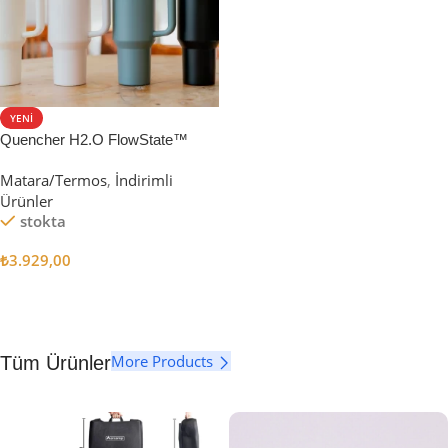
YENI
Quencher H2.O FlowState™
Tumbler Pipetli Termos | 1.18L
Matara/Termos
,
İndirimli
Ürünler
stokta
₺
3.929,00
Seçenekler
More Products
Tüm Ürünler