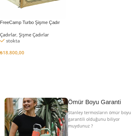
FreeCamp Turbo Şişme Çadır
6.3m2
Çadırlar
,
Şişme Çadırlar
stokta
₺
18.800,00
Sepete Ekle
Ömür Boyu Garanti
Stanley termosların ömür boyu
garantili olduğunu biliyor
muydunuz ?