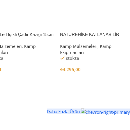
Led Işıklı Çadır Kazığı 15cm
NATUREHİKE KATLANABİLİR
SAKLAMA KUTUSU 52 LİTRE
alzemeleri
,
Kamp
Kamp Malzemeleri
,
Kamp
ları
Ekipmanları
ta
stokta
0
₺
4.295,00
 Ekle
Sepete Ekle
Daha Fazla Ürün