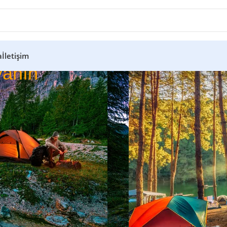
a
İletişim
anın