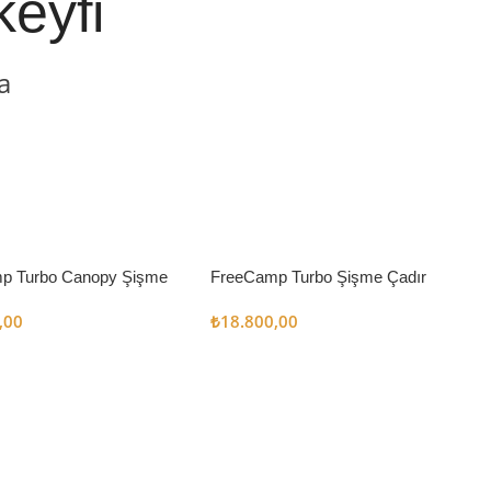
keyfi
a
p Turbo Canopy Şişme
FreeCamp Turbo Şişme Çadır
m2
6.3m2
,00
₺
18.800,00