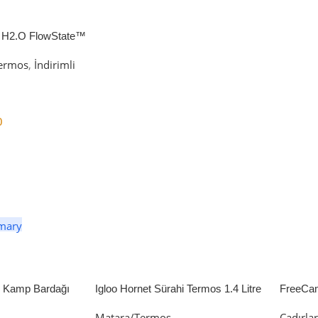
 H2.O FlowState™
petli Termos | 1.18L
ermos
,
İndirimli
0
er
li Kamp Bardağı
Igloo Hornet Sürahi Termos 1.4 Litre
FreeCa
Çadır 
Matara/Termos
Çadırla