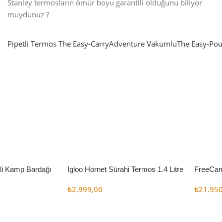
Stanley termosların ömür boyu garantili olduğunu biliyor
muydunuz ?
Pipetli Termos
The Easy-Carry
Adventure Vakumlu
The Easy-Pou
nlatma
SUP & KANO
ne Renk Kat
Sınır tanımayanlar için
t
Keşfet
’li Kamp Bardağı
Igloo Hornet Sürahi Termos 1.4 Litre
FreeCam
Çadır 8
₺
2.999,00
₺
21.95