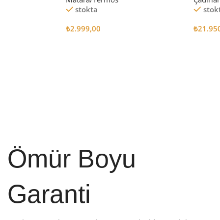
stokta
stok
₺
2.999,00
₺
21.95
Sepete Ekle
Sepete
Ömür Boyu
Garanti