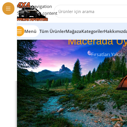
Skip to navigation
Skip to main content
Menü
Tüm Ürünler
Mağaza
Kategoriler
Hakkımızd
Macerada Uy
Fırsatları Yakala
Alışveriş Yap