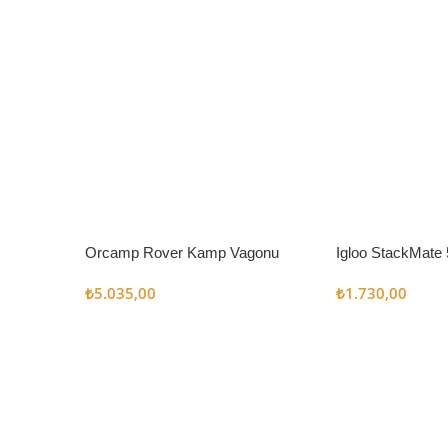
Orcamp Rover Kamp Vagonu
Igloo StackMate 
Seti
₺
5.035,00
₺
1.730,00