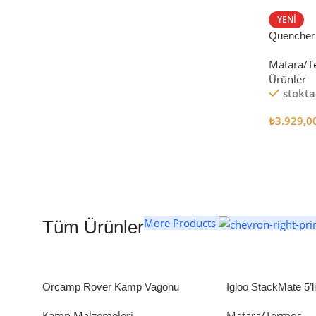
STANLEY TERMOS
YENI
Quencher
Satın Al
Tumbler Pi
Matara/T
Ürünler
stokta
₺
3.929,0
Seçenekl
More Products
Tüm Ürünler
Orcamp Rover Kamp Vagonu
Igloo StackMate 5’
Seti
Kamp Malzemeleri
Matara/Termos