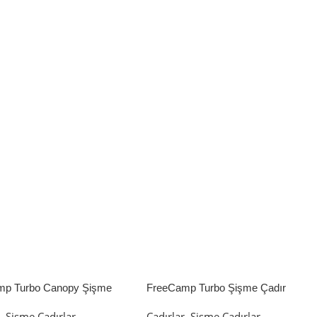
mp Turbo Canopy Şişme
FreeCamp Turbo Şişme Çadır
8m2
6.3m2
r
,
Şişme Çadırlar
Çadırlar
,
Şişme Çadırlar