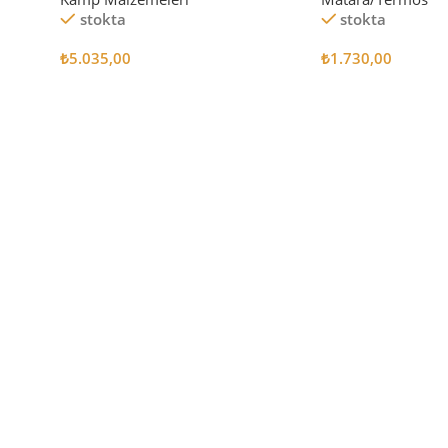
stokta
stokta
₺
5.035,00
₺
1.730,00
Sepete Ekle
Sepete Ekle