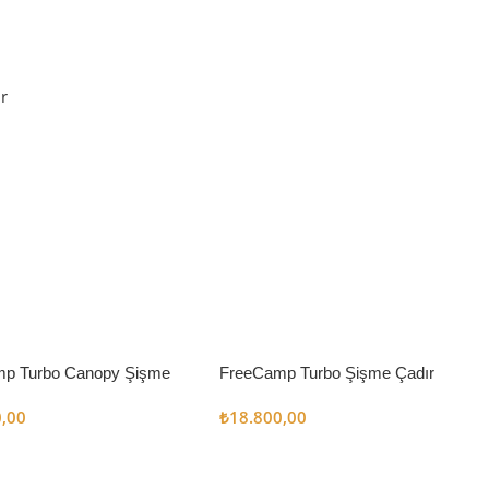
r
p Turbo Canopy Şişme
FreeCamp Turbo Şişme Çadır
m2
6.3m2
0,00
₺
18.800,00