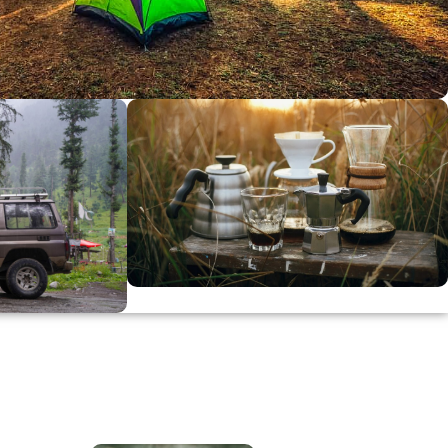
dirimi
0
00
in
SSK
KAHVE KEYFİ
Kahvemizi Denediniz mi ?
ARI
Keşfet