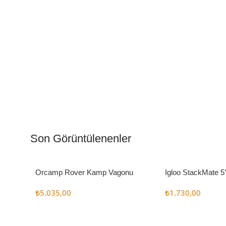
Kamp Muftağı
Aydı
Kampçı Şefler İçin
Gece
Son Görüntülenenler
Keşfet
Keşfe
Orcamp Rover Kamp Vagonu
Igloo StackMate 5
Seti
₺
5.035,00
₺
1.730,00