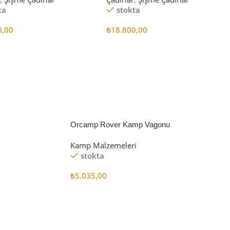
ta
stokta
0,00
₺
18.800,00
 Ekle
Sepete Ekle
Orcamp Rover Kamp Vagonu
Kamp Malzemeleri
stokta
₺
5.035,00
Sepete Ekle