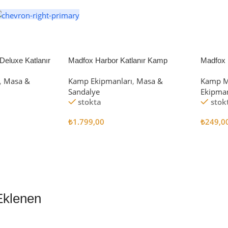
eluxe Katlanır
Madfox Harbor Katlanır Kamp
Madfox 
iyah/Gri
Sandalyesi MAVİ
4Pcs
,
Masa &
Kamp Ekipmanları
,
Masa &
Kamp M
Sandalye
Ekipman
stokta
stok
₺
1.799,00
₺
249,0
Sepete Ekle
Sepete
Eklenen