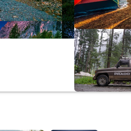
Büyük Yaz İn
0
00
0
Günler
Hr
M
Alışverişe Başla
ARAÇ AKSESUARL
SATIŞ VE MONTAJ
Keşfet