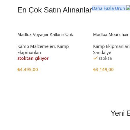
Daha Fazla Ürün
En Çok Satın Alınanlar
Madfox Voyager Katlanır Çok
Madfox Moonchair D
Amaçlı Yük Taşıma Arabası [Vagon]
Kamp Sandalyesi S
Kamp Malzemeleri
,
Kamp
Kamp Ekipmanları
BLACK
Ekipmanları
Sandalye
stoktan çıkıyor
stokta
₺
4.495,00
₺
3.149,00
Devamını Oku
Sepete Ekle
Yeni 
EN İYİ FİYATLA