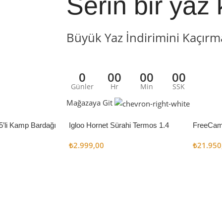
Serin bir yaz 
Büyük Yaz İndirimini Kaçırm
0
00
00
00
Günler
Hr
Min
SSK
Mağazaya Git
5’li Kamp Bardağı
Igloo Hornet Sürahi Termos 1.4
FreeCam
Litre
Çadır 8
₺
2.999,00
₺
21.950