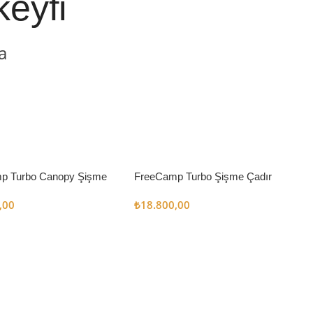
keyfi
a
p Turbo Canopy Şişme
FreeCamp Turbo Şişme Çadır
m2
6.3m2
,00
₺
18.800,00