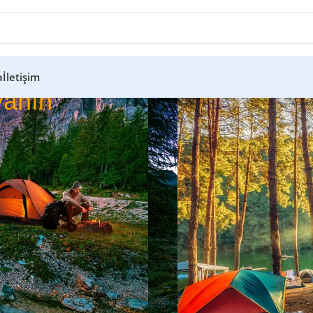
a
İletişim
anın