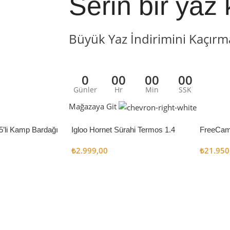
Serin bir yaz 
Büyük Yaz İndirimini Kaçırm
0
00
00
00
Günler
Hr
Min
SSK
Mağazaya Git
5’li Kamp Bardağı
Igloo Hornet Sürahi Termos 1.4
FreeCam
Litre
Çadır 8
₺
2.999,00
₺
21.950