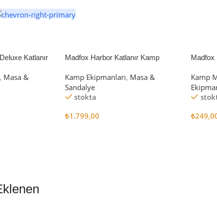
eluxe Katlanır
Madfox Harbor Katlanır Kamp
Madfox 
iyah/Gri
Sandalyesi MAVİ
4Pcs
,
Masa &
Kamp Ekipmanları
,
Masa &
Kamp M
Sandalye
Ekipman
stokta
stok
₺
1.799,00
₺
249,0
Sepete Ekle
Sepete
Eklenen