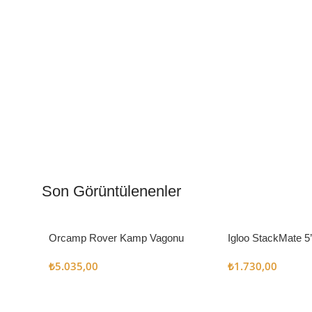
Kamp Muftağı
Aydı
Kampçı Şefler İçin
Gece
Son Görüntülenenler
Keşfet
Keşfe
Orcamp Rover Kamp Vagonu
Igloo StackMate 5
Seti
₺
5.035,00
₺
1.730,00