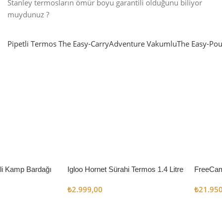
Stanley termosların ömür boyu garantili olduğunu biliyor
muydunuz ?
Pipetli Termos
The Easy-Carry
Adventure Vakumlu
The Easy-Pou
nlatma
SUP & KANO
ne Renk Kat
Sınır tanımayanlar için
t
Keşfet
’li Kamp Bardağı
Igloo Hornet Sürahi Termos 1.4 Litre
FreeCam
Çadır 8
₺
2.999,00
₺
21.95