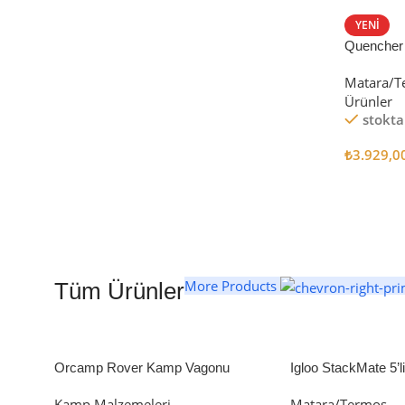
STANLEY TERMOS
YENI
Quencher
Satın Al
Tumbler Pi
Matara/T
Ürünler
stokta
₺
3.929,0
Seçenekl
More Products
Tüm Ürünler
Orcamp Rover Kamp Vagonu
Igloo StackMate 5’
Seti
Kamp Malzemeleri
Matara/Termos