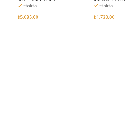
stokta
stokta
₺
5.035,00
₺
1.730,00
Sepete Ekle
Sepete Ekle