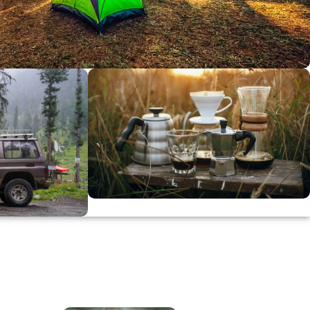
dirimi
0
00
in
SSK
KAHVE KEYFİ
Kahvemizi Denediniz mi ?
ARI
Keşfet