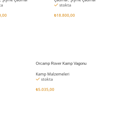
ta
stokta
0,00
₺
18.800,00
 Ekle
Sepete Ekle
Orcamp Rover Kamp Vagonu
Kamp Malzemeleri
stokta
₺
5.035,00
Sepete Ekle