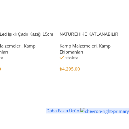
Led Işıklı Çadır Kazığı 15cm
NATUREHİKE KATLANABİLİR
SAKLAMA KUTUSU 52 LİTRE
alzemeleri
,
Kamp
Kamp Malzemeleri
,
Kamp
ları
Ekipmanları
ta
stokta
0
₺
4.295,00
 Ekle
Sepete Ekle
Daha Fazla Ürün