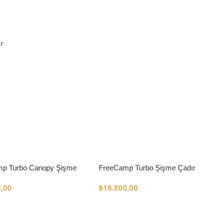
r
p Turbo Canopy Şişme
FreeCamp Turbo Şişme Çadır
m2
6.3m2
0,00
₺
18.800,00