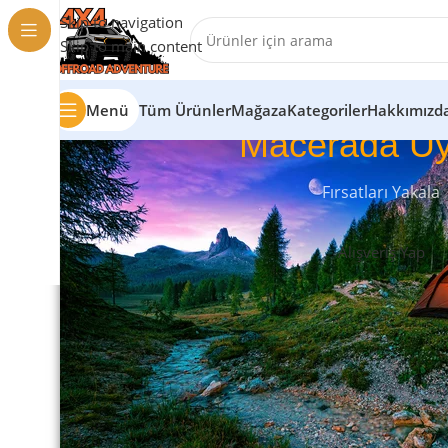
Skip to navigation
Skip to main content
Menü
Tüm Ürünler
Mağaza
Kategoriler
Hakkımızd
Macerada Uy
Fırsatları Yakala
Alışveriş Yap