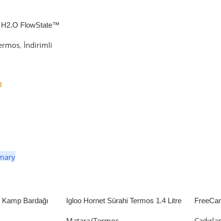
 H2.O FlowState™
petli Termos | 1.18L
ermos
,
İndirimli
0
er
li Kamp Bardağı
Igloo Hornet Sürahi Termos 1.4 Litre
FreeCa
Çadır 
Matara/Termos
Çadırla