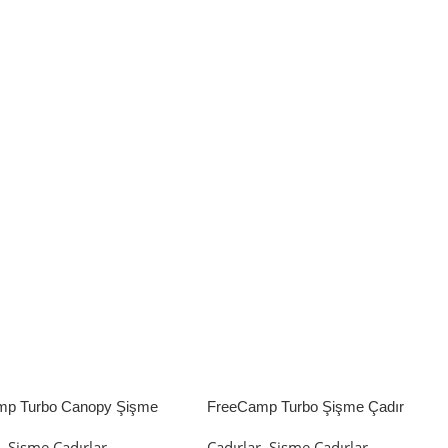
mp Turbo Canopy Şişme
FreeCamp Turbo Şişme Çadır
8m2
6.3m2
r
,
Şişme Çadırlar
Çadırlar
,
Şişme Çadırlar