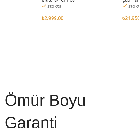
stokta
stok
₺
2.999,00
₺
21.95
Sepete Ekle
Sepete
Ömür Boyu
Garanti