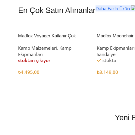
Daha Fazla Ürün
En Çok Satın Alınanlar
Madfox Voyager Katlanır Çok
Madfox Moonchair D
Amaçlı Yük Taşıma Arabası [Vagon]
Kamp Sandalyesi S
Kamp Malzemeleri
,
Kamp
Kamp Ekipmanları
BLACK
Ekipmanları
Sandalye
stoktan çıkıyor
stokta
₺
4.495,00
₺
3.149,00
Devamını Oku
Sepete Ekle
Yeni 
EN İYİ FİYATLA