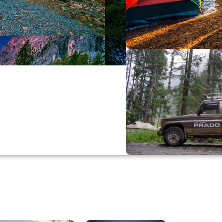
Büyük Yaz İn
0
00
0
Günler
Hr
M
Alışverişe Başla
ARAÇ AKSESUARL
SATIŞ VE MONTAJ
Keşfet