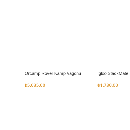
Orcamp Rover Kamp Vagonu
Igloo StackMate 
Seti
₺
5.035,00
₺
1.730,00