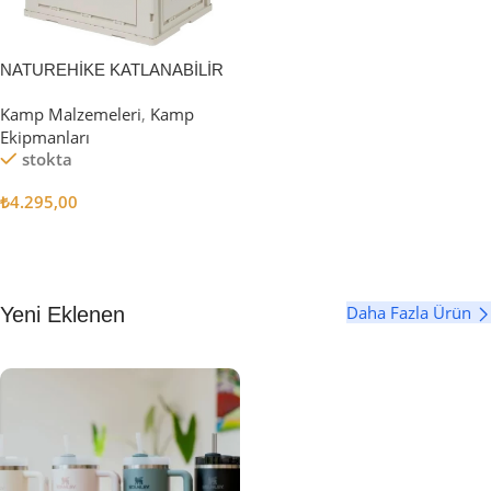
NATUREHİKE KATLANABİLİR
SAKLAMA KUTUSU 52 LİTRE
Kamp Malzemeleri
,
Kamp
Ekipmanları
stokta
₺
4.295,00
Sepete Ekle
Daha Fazla Ürün
Yeni Eklenen