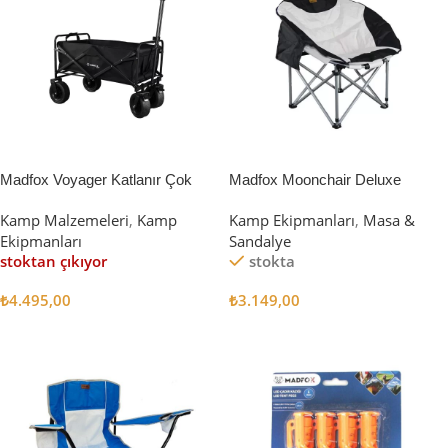
Madfox Voyager Katlanır Çok
Madfox Moonchair Deluxe
Amaçlı Yük Taşıma Arabası
Katlanır Kamp Sandalyesi
Kamp Malzemeleri
,
Kamp
Kamp Ekipmanları
,
Masa &
[Vagon] BLACK
Siyah/Gri
Ekipmanları
Sandalye
stoktan çıkıyor
stokta
₺
4.495,00
₺
3.149,00
Devamını Oku
Sepete Ekle