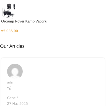
Kampçı
Şefler İçin
Keşfet
Orcamp Rover Kamp Vagonu
₺
5.035,00
Our Articles
admin
Genel
27 Haz 2025