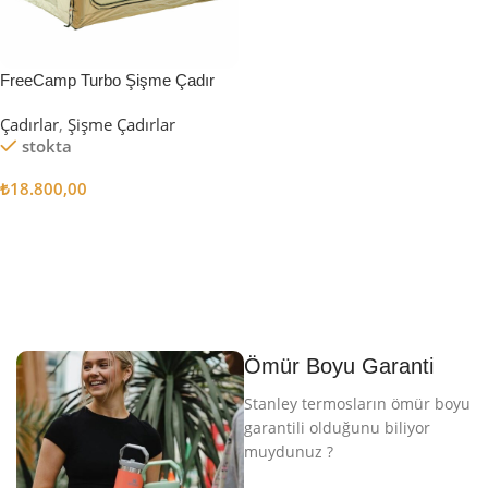
FreeCamp Turbo Şişme Çadır
6.3m2
Çadırlar
,
Şişme Çadırlar
stokta
₺
18.800,00
Sepete Ekle
Ömür Boyu Garanti
Stanley termosların ömür boyu
garantili olduğunu biliyor
muydunuz ?