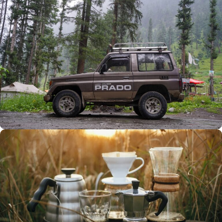
Büyük Yaz İndirimi
0
00
00
00
Günler
Hr
Min
SSK
Alışverişe Başla
ARAÇ AKSESUARLARI
SATIŞ VE MONTAJ
Keşfet