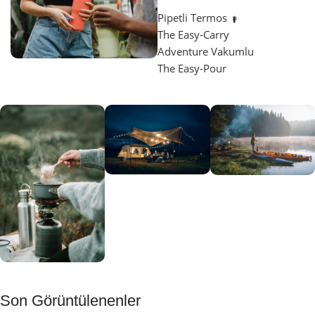
Pipetli Termos
The Easy-Carry
Adventure Vakumlu
The Easy-Pour
Aydınlatma
SUP &
KANO
Gecene Renk
Sınır
Kat
tanımayanlar
Keşfet
için
Kamp
Keşfet
Son Görüntülenenler
Muftağı