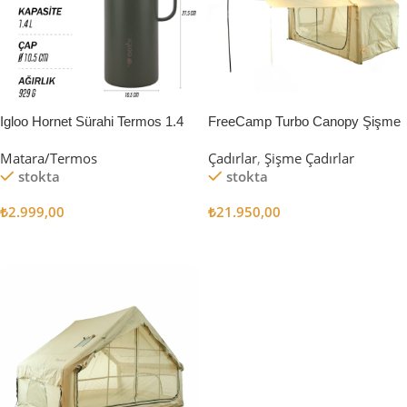
Igloo Hornet Sürahi Termos 1.4
FreeCamp Turbo Canopy Şişme
Litre
Çadır 8m2
Matara/Termos
Çadırlar
,
Şişme Çadırlar
stokta
stokta
₺
2.999,00
₺
21.950,00
Sepete Ekle
Sepete Ekle