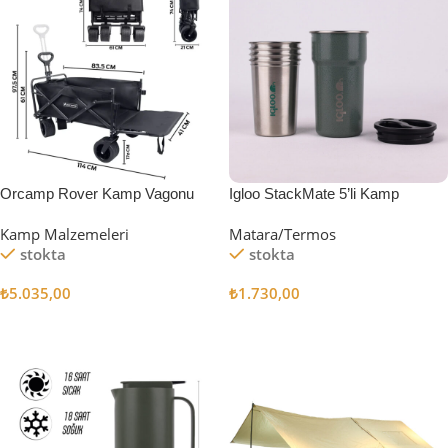
Orcamp Rover Kamp Vagonu
Igloo StackMate 5’li Kamp
Bardağı Seti
Kamp Malzemeleri
Matara/Termos
stokta
stokta
₺
5.035,00
₺
1.730,00
Sepete Ekle
Sepete Ekle