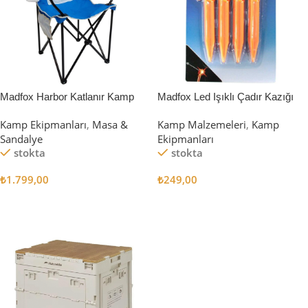
Madfox Harbor Katlanır Kamp
Madfox Led Işıklı Çadır Kazığı
Sandalyesi MAVİ
15cm 4Pcs
Kamp Ekipmanları
,
Masa &
Kamp Malzemeleri
,
Kamp
Sandalye
Ekipmanları
stokta
stokta
₺
1.799,00
₺
249,00
Sepete Ekle
Sepete Ekle