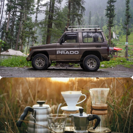
Büyük Yaz İndirimi
0
00
00
00
Günler
Hr
Min
SSK
Alışverişe Başla
ARAÇ AKSESUARLARI
SATIŞ VE MONTAJ
Keşfet