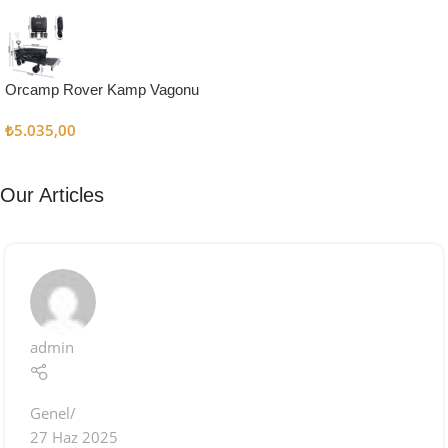
Kampçı
Şefler İçin
Keşfet
Orcamp Rover Kamp Vagonu
₺
5.035,00
Our Articles
admin
Genel
27 Haz 2025