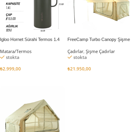
Igloo Hornet Sürahi Termos 1.4
FreeCamp Turbo Canopy Şişme
Litre
Çadır 8m2
Matara/Termos
Çadırlar
,
Şişme Çadırlar
stokta
stokta
₺
2.999,00
₺
21.950,00
Sepete Ekle
Sepete Ekle