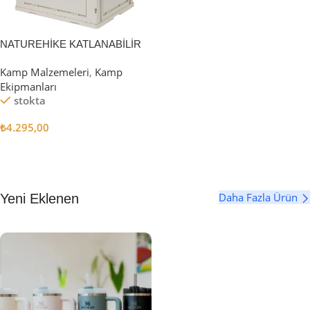
NATUREHİKE KATLANABİLİR
SAKLAMA KUTUSU 52 LİTRE
Kamp Malzemeleri
,
Kamp
Ekipmanları
stokta
₺
4.295,00
Sepete Ekle
Daha Fazla Ürün
Yeni Eklenen