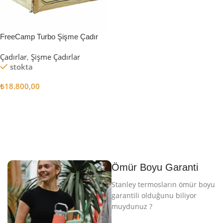
FreeCamp Turbo Şişme Çadır
6.3m2
Çadırlar
,
Şişme Çadırlar
stokta
₺
18.800,00
Sepete Ekle
Ömür Boyu Garanti
Stanley termosların ömür boyu
garantili olduğunu biliyor
muydunuz ?