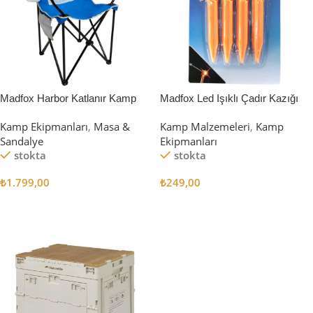
Madfox Harbor Katlanır Kamp
Madfox Led Işıklı Çadır Kazığı
Sandalyesi MAVİ
15cm 4Pcs
Kamp Ekipmanları
,
Masa &
Kamp Malzemeleri
,
Kamp
Sandalye
Ekipmanları
stokta
stokta
₺
1.799,00
₺
249,00
Sepete Ekle
Sepete Ekle