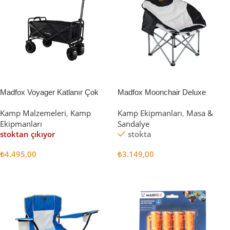
Madfox Voyager Katlanır Çok
Madfox Moonchair Deluxe
Amaçlı Yük Taşıma Arabası
Katlanır Kamp Sandalyesi
Kamp Malzemeleri
,
Kamp
Kamp Ekipmanları
,
Masa &
[Vagon] BLACK
Siyah/Gri
Ekipmanları
Sandalye
stoktan çıkıyor
stokta
₺
4.495,00
₺
3.149,00
Devamını Oku
Sepete Ekle