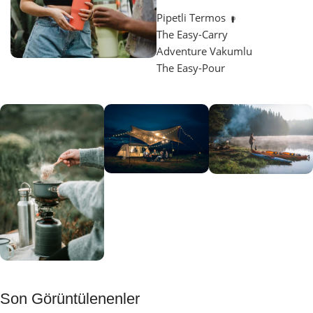
Pipetli Termos
The Easy-Carry
Adventure Vakumlu
The Easy-Pour
Aydınlatma
SUP &
KANO
Gecene Renk
Sınır
Kat
tanımayanlar
Keşfet
için
Kamp
Keşfet
Son Görüntülenenler
Muftağı