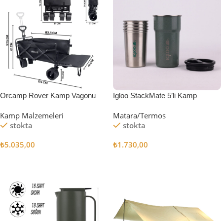
Orcamp Rover Kamp Vagonu
Igloo StackMate 5’li Kamp
Bardağı Seti
Kamp Malzemeleri
Matara/Termos
stokta
stokta
₺
5.035,00
₺
1.730,00
Sepete Ekle
Sepete Ekle