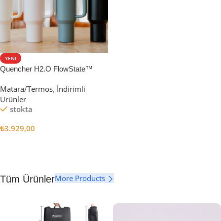
YENI
Quencher H2.O FlowState™
Tumbler Pipetli Termos | 1.18L
Matara/Termos
,
İndirimli
Ürünler
stokta
₺
3.929,00
Seçenekler
More Products
Tüm Ürünler