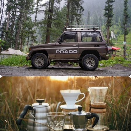
Büyük Yaz İndirimi
0
00
00
00
Günler
Hr
Min
SSK
Alışverişe Başla
ARAÇ AKSESUARLARI
SATIŞ VE MONTAJ
Keşfet