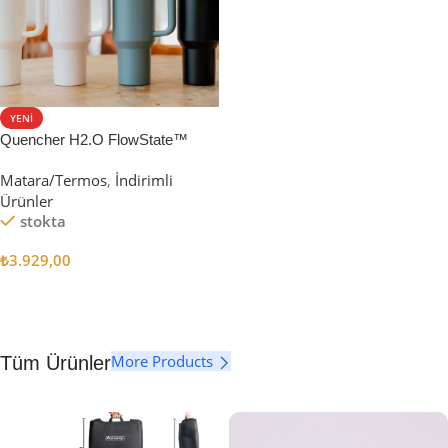
YENI
Quencher H2.O FlowState™
Tumbler Pipetli Termos | 1.18L
Matara/Termos
,
İndirimli
Ürünler
stokta
₺
3.929,00
Seçenekler
More Products
Tüm Ürünler