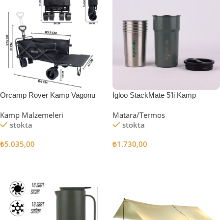
Orcamp Rover Kamp Vagonu
Igloo StackMate 5’li Kamp
Bardağı Seti
Kamp Malzemeleri
Matara/Termos
stokta
stokta
₺
5.035,00
₺
1.730,00
Sepete Ekle
Sepete Ekle