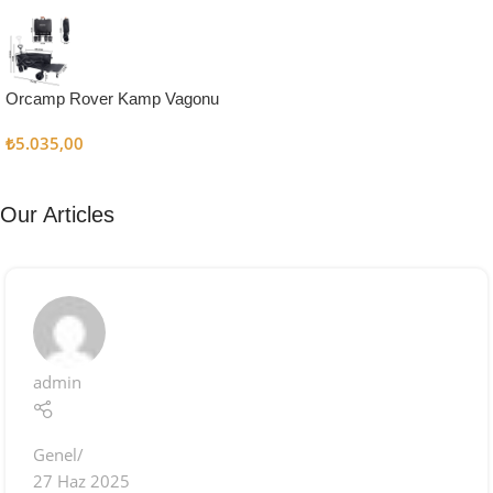
Kampçı
Şefler İçin
Keşfet
Orcamp Rover Kamp Vagonu
₺
5.035,00
Our Articles
admin
Genel
27 Haz 2025