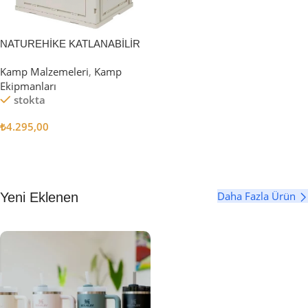
NATUREHİKE KATLANABİLİR
SAKLAMA KUTUSU 52 LİTRE
Kamp Malzemeleri
,
Kamp
Ekipmanları
stokta
₺
4.295,00
Sepete Ekle
Daha Fazla Ürün
Yeni Eklenen