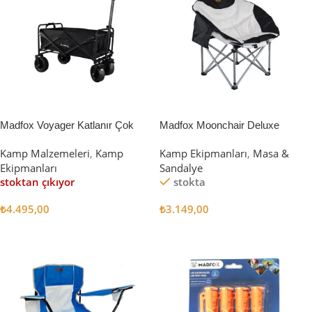
Madfox Voyager Katlanır Çok
Madfox Moonchair Deluxe
Amaçlı Yük Taşıma Arabası
Katlanır Kamp Sandalyesi
Kamp Malzemeleri
,
Kamp
Kamp Ekipmanları
,
Masa &
[Vagon] BLACK
Siyah/Gri
Ekipmanları
Sandalye
stoktan çıkıyor
stokta
₺
4.495,00
₺
3.149,00
Devamını Oku
Sepete Ekle