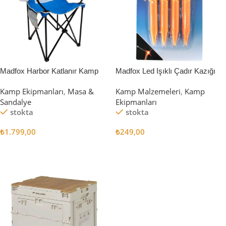
Madfox Harbor Katlanır Kamp
Madfox Led Işıklı Çadır Kazığı
Sandalyesi MAVİ
15cm 4Pcs
Kamp Ekipmanları
,
Masa &
Kamp Malzemeleri
,
Kamp
Sandalye
Ekipmanları
stokta
stokta
₺
1.799,00
₺
249,00
Sepete Ekle
Sepete Ekle