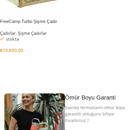
FreeCamp Turbo Şişme Çadır
6.3m2
Çadırlar
,
Şişme Çadırlar
stokta
₺
18.800,00
Sepete Ekle
Ömür Boyu Garanti
Stanley termosların ömür boyu
garantili olduğunu biliyor
muydunuz ?