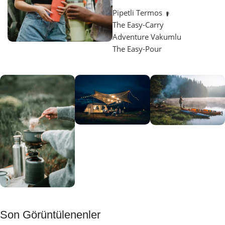
Pipetli Termos
The Easy-Carry
Adventure Vakumlu
The Easy-Pour
Aydınlatma
SUP &
KANO
Gecene Renk
Sınır
Kat
tanımayanlar
Keşfet
için
Kamp
Keşfet
Son Görüntülenenler
Muftağı