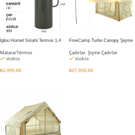
Igloo Hornet Sürahi Termos 1.4
FreeCamp Turbo Canopy Şişme
Litre
Çadır 8m2
Matara/Termos
Çadırlar
,
Şişme Çadırlar
stokta
stokta
₺
2.999,00
₺
21.950,00
Sepete Ekle
Sepete Ekle