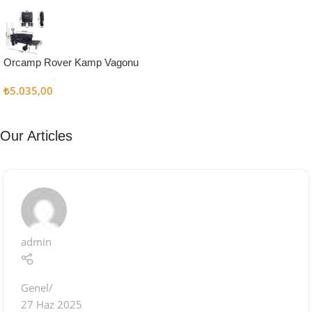
Kampçı
Şefler İçin
Keşfet
Orcamp Rover Kamp Vagonu
₺
5.035,00
Our Articles
admin
Genel
27 Haz 2025