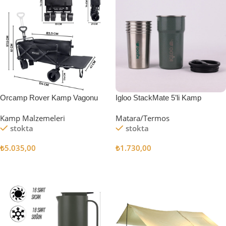
Orcamp Rover Kamp Vagonu
Igloo StackMate 5’li Kamp
Bardağı Seti
Kamp Malzemeleri
Matara/Termos
stokta
stokta
₺
5.035,00
₺
1.730,00
Sepete Ekle
Sepete Ekle