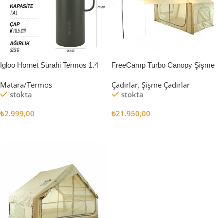
Igloo Hornet Sürahi Termos 1.4
FreeCamp Turbo Canopy Şişme
Litre
Çadır 8m2
Matara/Termos
Çadırlar
,
Şişme Çadırlar
stokta
stokta
₺
2.999,00
₺
21.950,00
Sepete Ekle
Sepete Ekle