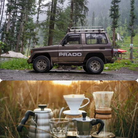
Büyük Yaz İndirimi
0
00
00
00
Günler
Hr
Min
SSK
Alışverişe Başla
ARAÇ AKSESUARLARI
SATIŞ VE MONTAJ
Keşfet