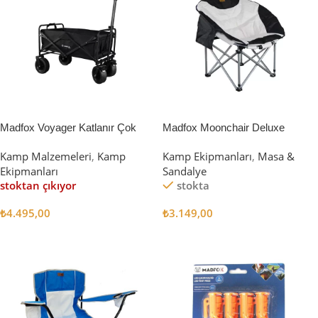
Madfox Voyager Katlanır Çok
Madfox Moonchair Deluxe
Amaçlı Yük Taşıma Arabası
Katlanır Kamp Sandalyesi
Kamp Malzemeleri
,
Kamp
Kamp Ekipmanları
,
Masa &
[Vagon] BLACK
Siyah/Gri
Ekipmanları
Sandalye
stoktan çıkıyor
stokta
₺
4.495,00
₺
3.149,00
Devamını Oku
Sepete Ekle