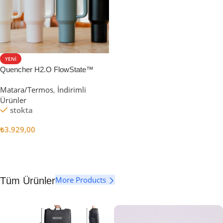
YENI
Quencher H2.O FlowState™
Tumbler Pipetli Termos | 1.18L
Matara/Termos
,
İndirimli
Ürünler
stokta
₺
3.929,00
Seçenekler
More Products
Tüm Ürünler