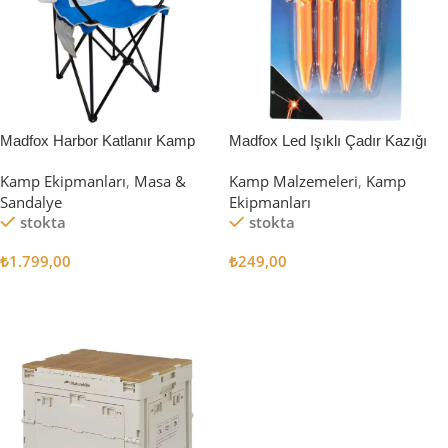
Madfox Harbor Katlanır Kamp
Madfox Led Işıklı Çadır Kazığı
Sandalyesi MAVİ
15cm 4Pcs
Kamp Ekipmanları
,
Masa &
Kamp Malzemeleri
,
Kamp
Sandalye
Ekipmanları
stokta
stokta
₺
1.799,00
₺
249,00
Sepete Ekle
Sepete Ekle