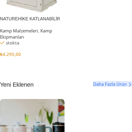
NATUREHİKE KATLANABİLİR
SAKLAMA KUTUSU 52 LİTRE
Kamp Malzemeleri
,
Kamp
Ekipmanları
stokta
₺
4.295,00
Sepete Ekle
Daha Fazla Ürün
Yeni Eklenen