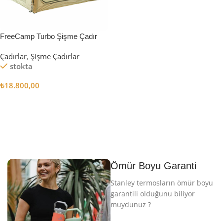
FreeCamp Turbo Şişme Çadır
6.3m2
Çadırlar
,
Şişme Çadırlar
stokta
₺
18.800,00
Sepete Ekle
Ömür Boyu Garanti
Stanley termosların ömür boyu
garantili olduğunu biliyor
muydunuz ?