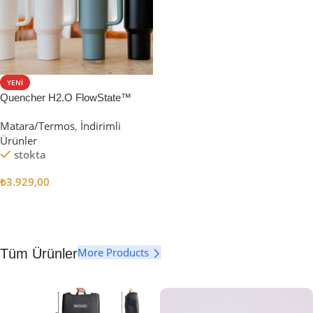
YENI
Quencher H2.O FlowState™
Tumbler Pipetli Termos | 1.18L
Matara/Termos
,
İndirimli
Ürünler
stokta
₺
3.929,00
Seçenekler
More Products
Tüm Ürünler