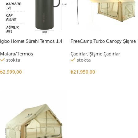
Igloo Hornet Sürahi Termos 1.4
FreeCamp Turbo Canopy Şişme
Litre
Çadır 8m2
Matara/Termos
Çadırlar
,
Şişme Çadırlar
stokta
stokta
₺
2.999,00
₺
21.950,00
Sepete Ekle
Sepete Ekle