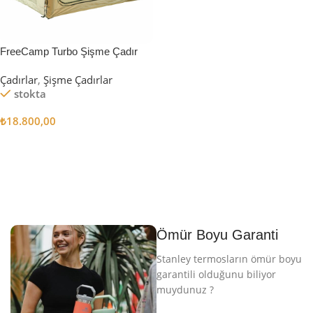
FreeCamp Turbo Şişme Çadır
6.3m2
Çadırlar
,
Şişme Çadırlar
stokta
₺
18.800,00
Sepete Ekle
Ömür Boyu Garanti
Stanley termosların ömür boyu
garantili olduğunu biliyor
muydunuz ?