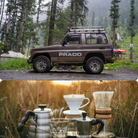
Büyük Yaz İndirimi
0
00
00
00
Günler
Hr
Min
SSK
Alışverişe Başla
ARAÇ AKSESUARLARI
SATIŞ VE MONTAJ
Keşfet