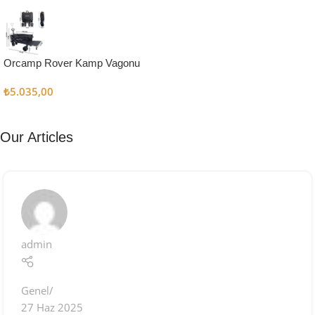
Kampçı
Şefler İçin
Keşfet
Orcamp Rover Kamp Vagonu
₺
5.035,00
Our Articles
admin
Genel
27 Haz 2025