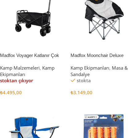
Madfox Voyager Katlanır Çok
Madfox Moonchair Deluxe
Amaçlı Yük Taşıma Arabası
Katlanır Kamp Sandalyesi
Kamp Malzemeleri
,
Kamp
Kamp Ekipmanları
,
Masa &
[Vagon] BLACK
Siyah/Gri
Ekipmanları
Sandalye
stoktan çıkıyor
stokta
₺
4.495,00
₺
3.149,00
Devamını Oku
Sepete Ekle