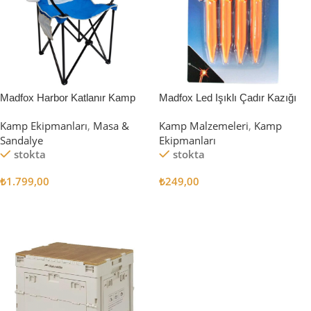
Madfox Harbor Katlanır Kamp
Madfox Led Işıklı Çadır Kazığı
Sandalyesi MAVİ
15cm 4Pcs
Kamp Ekipmanları
,
Masa &
Kamp Malzemeleri
,
Kamp
Sandalye
Ekipmanları
stokta
stokta
₺
1.799,00
₺
249,00
Sepete Ekle
Sepete Ekle