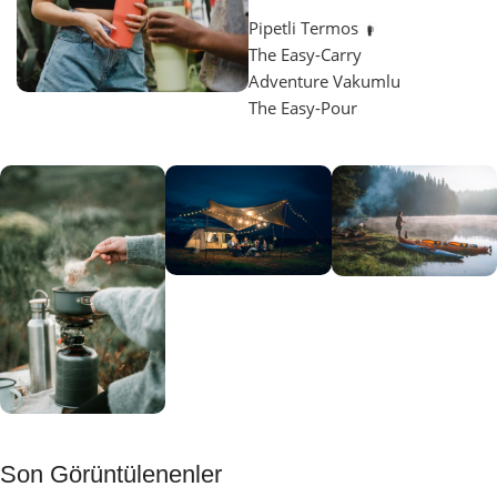
Pipetli Termos
The Easy-Carry
Adventure Vakumlu
The Easy-Pour
Aydınlatma
SUP &
KANO
Gecene Renk
Sınır
Kat
tanımayanlar
Keşfet
için
Kamp
Keşfet
Son Görüntülenenler
Muftağı