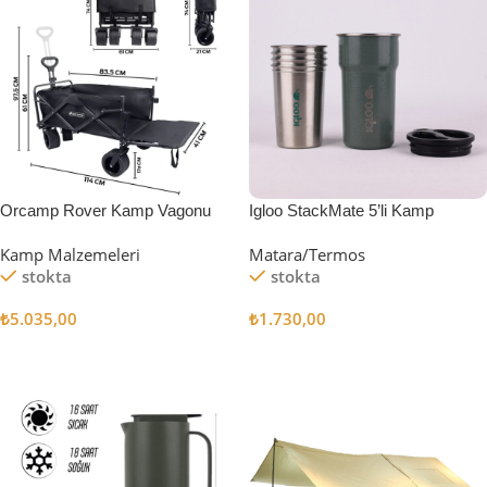
Orcamp Rover Kamp Vagonu
Igloo StackMate 5’li Kamp
Bardağı Seti
Kamp Malzemeleri
Matara/Termos
stokta
stokta
₺
5.035,00
₺
1.730,00
Sepete Ekle
Sepete Ekle