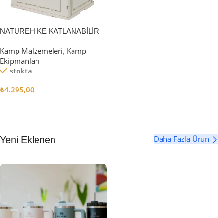
NATUREHİKE KATLANABİLİR
SAKLAMA KUTUSU 52 LİTRE
Kamp Malzemeleri
,
Kamp
Ekipmanları
stokta
₺
4.295,00
Sepete Ekle
Daha Fazla Ürün
Yeni Eklenen