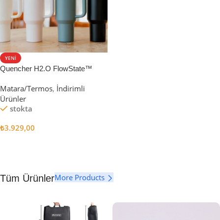
YENI
Quencher H2.O FlowState™
Tumbler Pipetli Termos | 1.18L
Matara/Termos
,
İndirimli
Ürünler
stokta
₺
3.929,00
Seçenekler
More Products
Tüm Ürünler