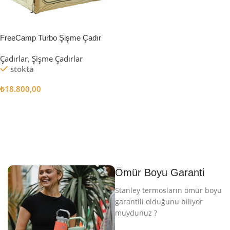
FreeCamp Turbo Şişme Çadır
6.3m2
Çadırlar
,
Şişme Çadırlar
stokta
₺
18.800,00
Sepete Ekle
Ömür Boyu Garanti
Stanley termosların ömür boyu
garantili olduğunu biliyor
muydunuz ?