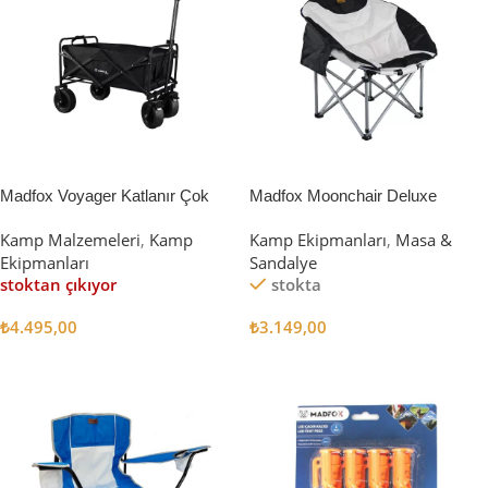
Madfox Voyager Katlanır Çok
Madfox Moonchair Deluxe
Amaçlı Yük Taşıma Arabası
Katlanır Kamp Sandalyesi
Kamp Malzemeleri
,
Kamp
Kamp Ekipmanları
,
Masa &
[Vagon] BLACK
Siyah/Gri
Ekipmanları
Sandalye
stoktan çıkıyor
stokta
₺
4.495,00
₺
3.149,00
Devamını Oku
Sepete Ekle