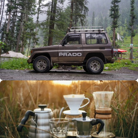
Büyük Yaz İndirimi
0
00
00
00
Günler
Hr
Min
SSK
Alışverişe Başla
ARAÇ AKSESUARLARI
SATIŞ VE MONTAJ
Keşfet