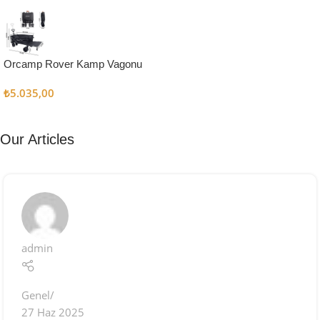
Kampçı
Şefler İçin
Keşfet
Orcamp Rover Kamp Vagonu
₺
5.035,00
Our Articles
admin
Genel
27 Haz 2025