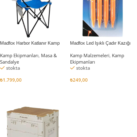
Madfox Harbor Katlanır Kamp
Madfox Led Işıklı Çadır Kazığı
Sandalyesi MAVİ
15cm 4Pcs
Kamp Ekipmanları
,
Masa &
Kamp Malzemeleri
,
Kamp
Sandalye
Ekipmanları
stokta
stokta
₺
1.799,00
₺
249,00
Sepete Ekle
Sepete Ekle