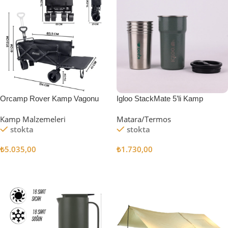
Orcamp Rover Kamp Vagonu
Igloo StackMate 5’li Kamp
Bardağı Seti
Kamp Malzemeleri
Matara/Termos
stokta
stokta
₺
5.035,00
₺
1.730,00
Sepete Ekle
Sepete Ekle