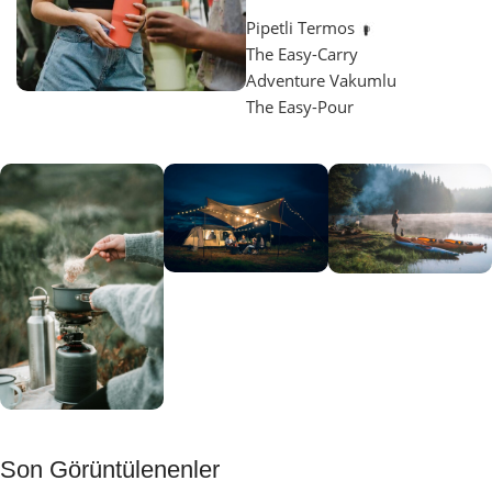
Pipetli Termos
The Easy-Carry
Adventure Vakumlu
The Easy-Pour
Aydınlatma
SUP &
KANO
Gecene Renk
Sınır
Kat
tanımayanlar
Keşfet
için
Kamp
Keşfet
Son Görüntülenenler
Muftağı