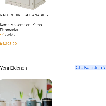
NATUREHİKE KATLANABİLİR
SAKLAMA KUTUSU 52 LİTRE
Kamp Malzemeleri
,
Kamp
Ekipmanları
stokta
₺
4.295,00
Sepete Ekle
Daha Fazla Ürün
Yeni Eklenen