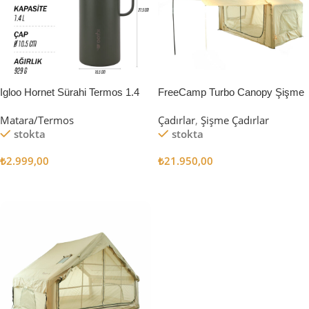
Igloo Hornet Sürahi Termos 1.4
FreeCamp Turbo Canopy Şişme
Litre
Çadır 8m2
Matara/Termos
Çadırlar
,
Şişme Çadırlar
stokta
stokta
₺
2.999,00
₺
21.950,00
Sepete Ekle
Sepete Ekle