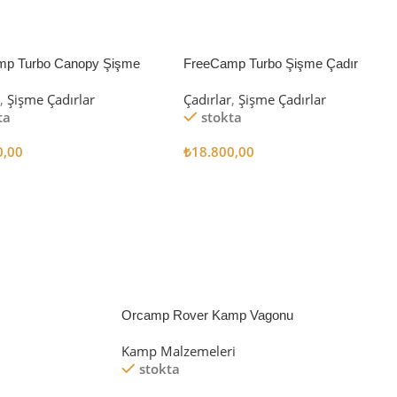
mp Turbo Canopy Şişme
FreeCamp Turbo Şişme Çadır
8m2
6.3m2
r
,
Şişme Çadırlar
Çadırlar
,
Şişme Çadırlar
ta
stokta
0,00
₺
18.800,00
 Ekle
Sepete Ekle
Orcamp Rover Kamp Vagonu
Kamp Malzemeleri
stokta