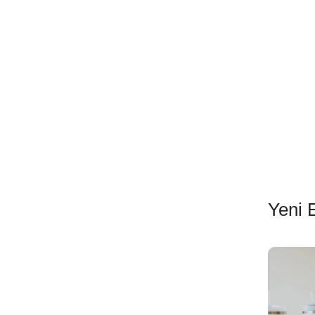
Devamını Oku
Sepete Ekle
Yeni 
EN İYİ FİYATLA
STANLEY TERMOS
Satın Al