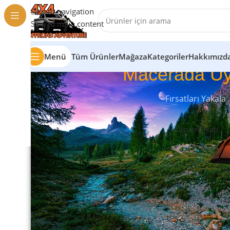
Skip to navigation
Skip to main content
Menü
Tüm Ürünler
Mağaza
Kategoriler
Hakkımızd
Macerada Uy
Fırsatları Yakala
Alışveriş Yap