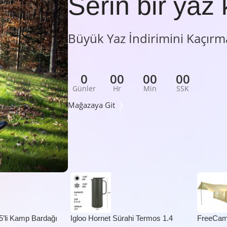
Serin bir yaz 
Büyük Yaz İndirimini Kaçırm
0
00
00
00
Günler
Hr
Min
SSK
Mağazaya Git
5’li Kamp Bardağı
Igloo Hornet Sürahi Termos 1.4
FreeCam