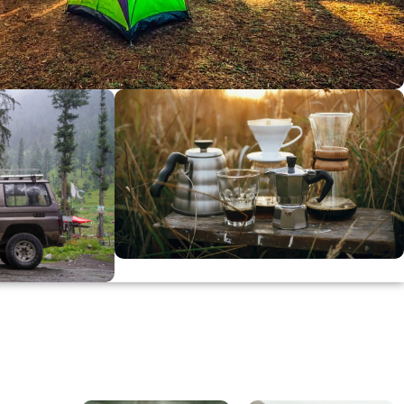
dirimi
0
00
in
SSK
KAHVE KEYFİ
Kahvemizi Denediniz mi ?
ARI
Keşfet