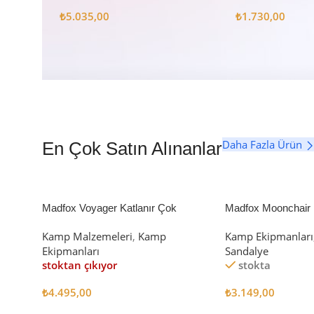
Seti
₺
5.035,00
₺
1.730,00
Daha Fazla Ürün
En Çok Satın Alınanlar
Madfox Voyager Katlanır Çok
Madfox Moonchair D
Amaçlı Yük Taşıma Arabası [Vagon]
Kamp Sandalyesi S
Kamp Malzemeleri
,
Kamp
Kamp Ekipmanları
BLACK
Ekipmanları
Sandalye
stoktan çıkıyor
stokta
₺
4.495,00
₺
3.149,00