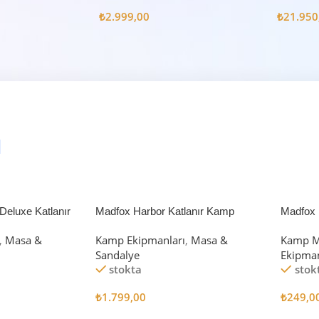
Litre
Çadır 8
₺
2.999,00
₺
21.950
eluxe Katlanır
Madfox Harbor Katlanır Kamp
Madfox 
iyah/Gri
Sandalyesi MAVİ
4Pcs
,
Masa &
Kamp Ekipmanları
,
Masa &
Kamp M
Sandalye
Ekipman
stokta
stok
₺
1.799,00
₺
249,0