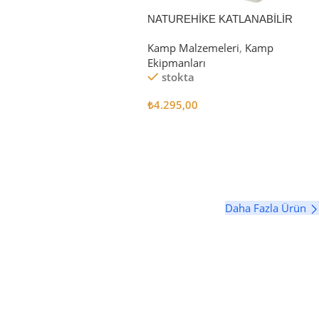
 Ekle
NATUREHİKE KATLANABİLİR
SAKLAMA KUTUSU 52 LİTRE
Kamp Malzemeleri
,
Kamp
Ekipmanları
stokta
₺
4.295,00
Sepete Ekle
Daha Fazla Ürün