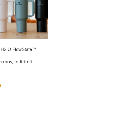
 H2.O FlowState™
petli Termos | 1.18L
ermos
,
İndirimli
0
er