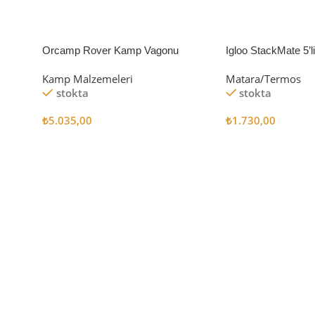
Orcamp Rover Kamp Vagonu
Igloo StackMate 5’
Seti
Kamp Malzemeleri
Matara/Termos
stokta
stokta
₺
5.035,00
₺
1.730,00
Sepete Ekle
Sepete Ekle