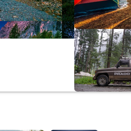
Büyük Yaz İn
0
00
0
Günler
Hr
M
Alışverişe Başla
ARAÇ AKSESUARL
SATIŞ VE MONTAJ
Keşfet