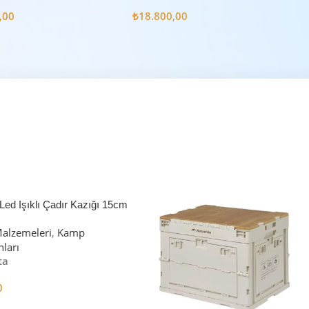
m2
6.3m2
,00
₺
18.800,00
Led Işıklı Çadır Kazığı 15cm
alzemeleri
,
Kamp
ları
ta
0