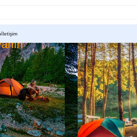
a
İletişim
anın