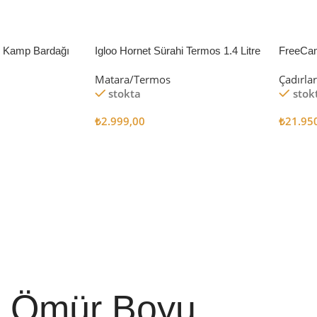
li Kamp Bardağı
Igloo Hornet Sürahi Termos 1.4 Litre
FreeCa
Çadır 
Matara/Termos
Çadırla
stokta
stok
₺
2.999,00
₺
21.95
Sepete Ekle
Sepete
Ömür Boyu