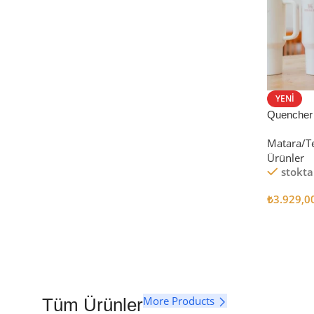
YENI
Quencher
Tumbler Pi
Matara/T
Ürünler
stokta
₺
3.929,0
Seçenekl
More Products
Tüm Ürünler