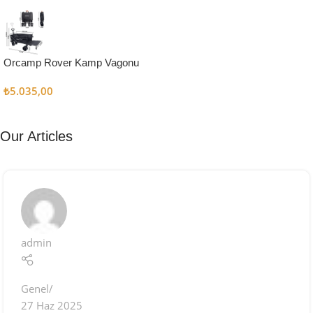
Kampçı
Şefler İçin
Keşfet
Orcamp Rover Kamp Vagonu
₺
5.035,00
Our Articles
admin
Genel
27 Haz 2025