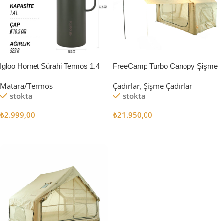
Igloo Hornet Sürahi Termos 1.4
FreeCamp Turbo Canopy Şişme
Litre
Çadır 8m2
Matara/Termos
Çadırlar
,
Şişme Çadırlar
stokta
stokta
₺
2.999,00
₺
21.950,00
Sepete Ekle
Sepete Ekle