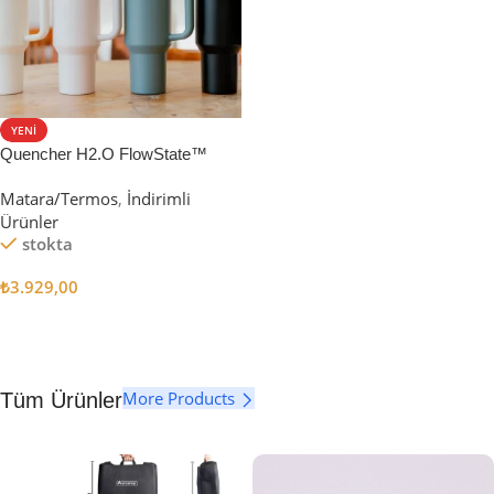
YENI
Quencher H2.O FlowState™
Tumbler Pipetli Termos | 1.18L
Matara/Termos
,
İndirimli
Ürünler
stokta
₺
3.929,00
Seçenekler
More Products
Tüm Ürünler