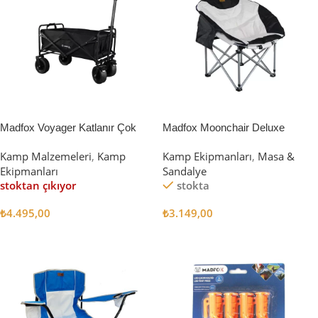
Madfox Voyager Katlanır Çok
Madfox Moonchair Deluxe
Amaçlı Yük Taşıma Arabası
Katlanır Kamp Sandalyesi
Kamp Malzemeleri
,
Kamp
Kamp Ekipmanları
,
Masa &
[Vagon] BLACK
Siyah/Gri
Ekipmanları
Sandalye
stoktan çıkıyor
stokta
₺
4.495,00
₺
3.149,00
Devamını Oku
Sepete Ekle