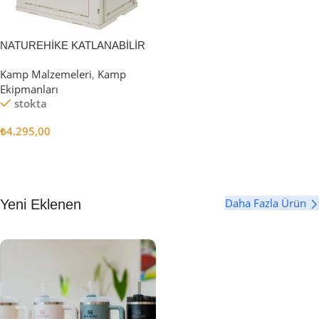
NATUREHİKE KATLANABİLİR
SAKLAMA KUTUSU 52 LİTRE
Kamp Malzemeleri
,
Kamp
Ekipmanları
stokta
₺
4.295,00
Sepete Ekle
Daha Fazla Ürün
Yeni Eklenen