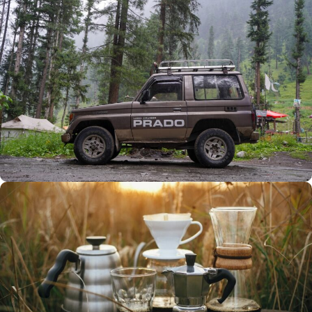
Büyük Yaz İndirimi
0
00
00
00
Günler
Hr
Min
SSK
Alışverişe Başla
ARAÇ AKSESUARLARI
SATIŞ VE MONTAJ
Keşfet