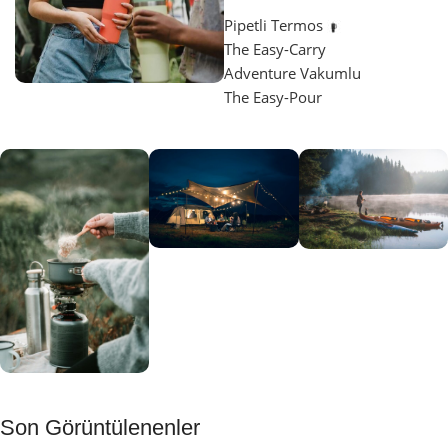
Pipetli Termos
The Easy-Carry
Adventure Vakumlu
The Easy-Pour
Aydınlatma
SUP &
KANO
Gecene Renk
Sınır
Kat
tanımayanlar
Keşfet
için
Kamp
Keşfet
Son Görüntülenenler
Muftağı