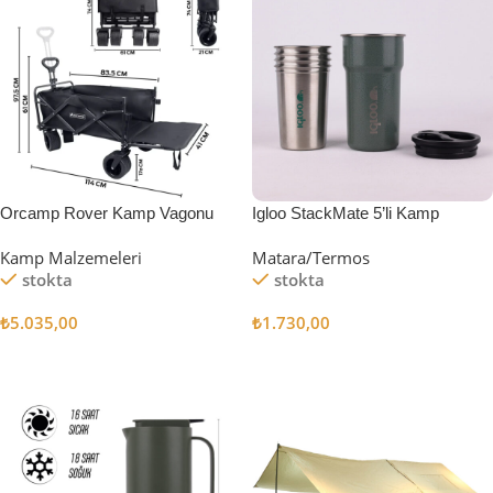
Orcamp Rover Kamp Vagonu
Igloo StackMate 5’li Kamp
Bardağı Seti
Kamp Malzemeleri
Matara/Termos
stokta
stokta
₺
5.035,00
₺
1.730,00
Sepete Ekle
Sepete Ekle