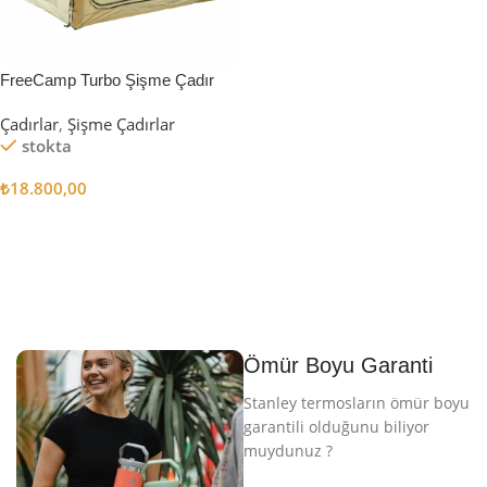
FreeCamp Turbo Şişme Çadır
6.3m2
Çadırlar
,
Şişme Çadırlar
stokta
₺
18.800,00
Sepete Ekle
Ömür Boyu Garanti
Stanley termosların ömür boyu
garantili olduğunu biliyor
muydunuz ?