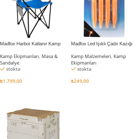
Madfox Harbor Katlanır Kamp
Madfox Led Işıklı Çadır Kazığı
Sandalyesi MAVİ
15cm 4Pcs
Kamp Ekipmanları
,
Masa &
Kamp Malzemeleri
,
Kamp
Sandalye
Ekipmanları
stokta
stokta
₺
1.799,00
₺
249,00
Sepete Ekle
Sepete Ekle