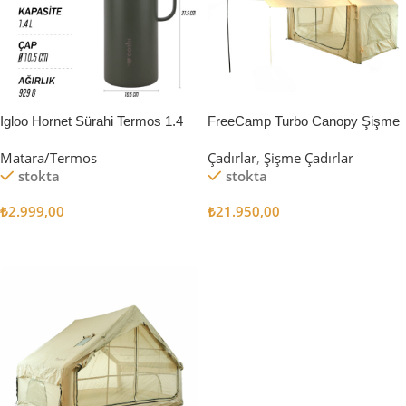
Igloo Hornet Sürahi Termos 1.4
FreeCamp Turbo Canopy Şişme
Litre
Çadır 8m2
Matara/Termos
Çadırlar
,
Şişme Çadırlar
stokta
stokta
₺
2.999,00
₺
21.950,00
Sepete Ekle
Sepete Ekle