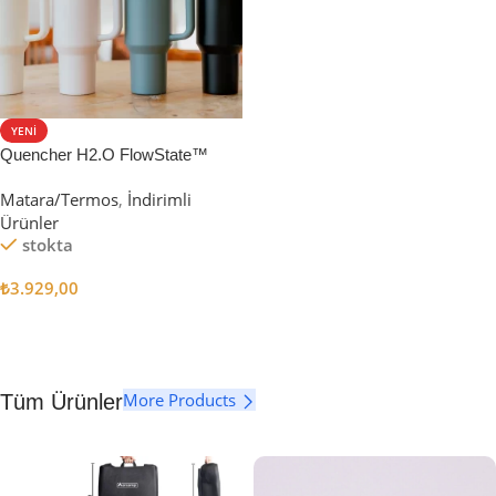
YENI
Quencher H2.O FlowState™
Tumbler Pipetli Termos | 1.18L
Matara/Termos
,
İndirimli
Ürünler
stokta
₺
3.929,00
Seçenekler
More Products
Tüm Ürünler