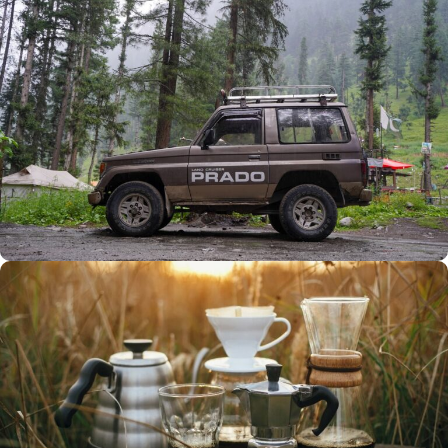
Büyük Yaz İndirimi
0
00
00
00
Günler
Hr
Min
SSK
Alışverişe Başla
ARAÇ AKSESUARLARI
SATIŞ VE MONTAJ
Keşfet