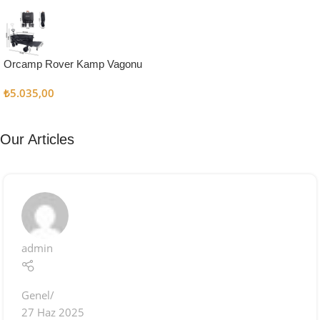
Kampçı
Şefler İçin
Keşfet
Orcamp Rover Kamp Vagonu
₺
5.035,00
Our Articles
admin
Genel
27 Haz 2025