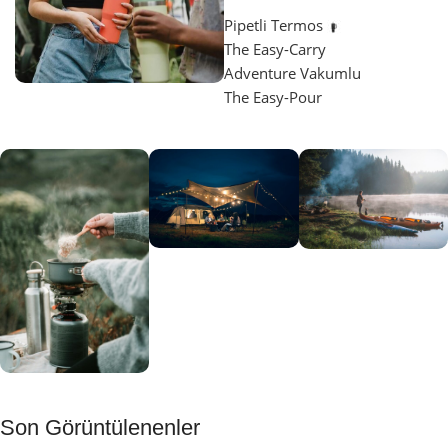
Pipetli Termos
The Easy-Carry
Adventure Vakumlu
The Easy-Pour
Aydınlatma
SUP &
KANO
Gecene Renk
Sınır
Kat
tanımayanlar
Keşfet
için
Kamp
Keşfet
Son Görüntülenenler
Muftağı