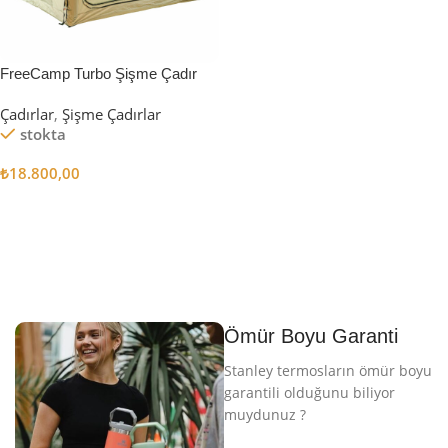
FreeCamp Turbo Şişme Çadır
6.3m2
Çadırlar
,
Şişme Çadırlar
stokta
₺
18.800,00
Sepete Ekle
Ömür Boyu Garanti
Stanley termosların ömür boyu
garantili olduğunu biliyor
muydunuz ?