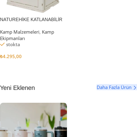
NATUREHİKE KATLANABİLİR
SAKLAMA KUTUSU 52 LİTRE
Kamp Malzemeleri
,
Kamp
Ekipmanları
stokta
₺
4.295,00
Sepete Ekle
Daha Fazla Ürün
Yeni Eklenen