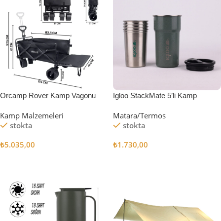
Orcamp Rover Kamp Vagonu
Igloo StackMate 5’li Kamp
Bardağı Seti
Kamp Malzemeleri
Matara/Termos
stokta
stokta
₺
5.035,00
₺
1.730,00
Sepete Ekle
Sepete Ekle