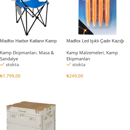
Madfox Harbor Katlanır Kamp
Madfox Led Işıklı Çadır Kazığı
Sandalyesi MAVİ
15cm 4Pcs
Kamp Ekipmanları
,
Masa &
Kamp Malzemeleri
,
Kamp
Sandalye
Ekipmanları
stokta
stokta
₺
1.799,00
₺
249,00
Sepete Ekle
Sepete Ekle