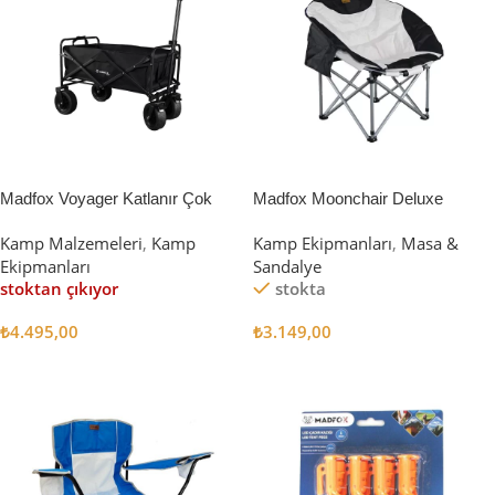
Madfox Voyager Katlanır Çok
Madfox Moonchair Deluxe
Amaçlı Yük Taşıma Arabası
Katlanır Kamp Sandalyesi
Kamp Malzemeleri
,
Kamp
Kamp Ekipmanları
,
Masa &
[Vagon] BLACK
Siyah/Gri
Ekipmanları
Sandalye
stoktan çıkıyor
stokta
₺
4.495,00
₺
3.149,00
Devamını Oku
Sepete Ekle