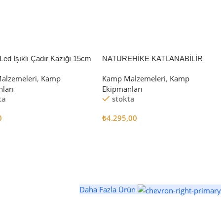
Led Işıklı Çadır Kazığı 15cm
NATUREHİKE KATLANABİLİR
SAKLAMA KUTUSU 52 LİTRE
alzemeleri
,
Kamp
Kamp Malzemeleri
,
Kamp
ları
Ekipmanları
ta
stokta
0
₺
4.295,00
 Ekle
Sepete Ekle
Daha Fazla Ürün