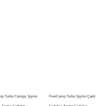
mp Turbo Canopy Şişme
FreeCamp Turbo Şişme Çadır
8m2
6.3m2
r
,
Şişme Çadırlar
Çadırlar
,
Şişme Çadırlar