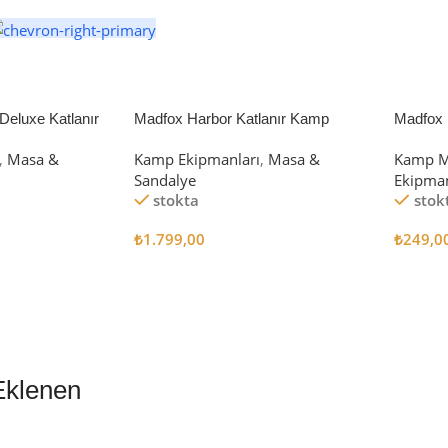
eluxe Katlanır
Madfox Harbor Katlanır Kamp
Madfox 
iyah/Gri
Sandalyesi MAVİ
4Pcs
,
Masa &
Kamp Ekipmanları
,
Masa &
Kamp M
Sandalye
Ekipman
stokta
stok
₺
1.799,00
₺
249,0
Sepete Ekle
Sepete
Eklenen