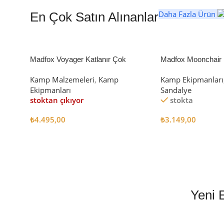
Daha Fazla Ürün
En Çok Satın Alınanlar
Madfox Voyager Katlanır Çok
Madfox Moonchair D
Amaçlı Yük Taşıma Arabası [Vagon]
Kamp Sandalyesi S
Kamp Malzemeleri
,
Kamp
Kamp Ekipmanları
BLACK
Ekipmanları
Sandalye
stoktan çıkıyor
stokta
₺
4.495,00
₺
3.149,00
Devamını Oku
Sepete Ekle
Yeni 
EN İYİ FİYATLA