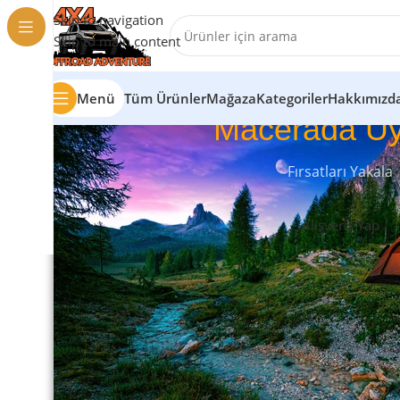
Skip to navigation
Skip to main content
Menü
Tüm Ürünler
Mağaza
Kategoriler
Hakkımızd
Macerada Uy
Fırsatları Yakala
Alışveriş Yap