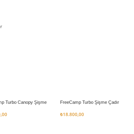
r
p Turbo Canopy Şişme
FreeCamp Turbo Şişme Çadır
m2
6.3m2
0,00
₺
18.800,00