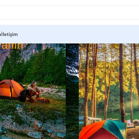
a
İletişim
anın