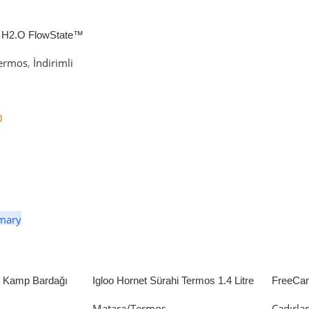
 H2.O FlowState™
petli Termos | 1.18L
ermos
,
İndirimli
0
er
li Kamp Bardağı
Igloo Hornet Sürahi Termos 1.4 Litre
FreeCa
Çadır 
Matara/Termos
Çadırla