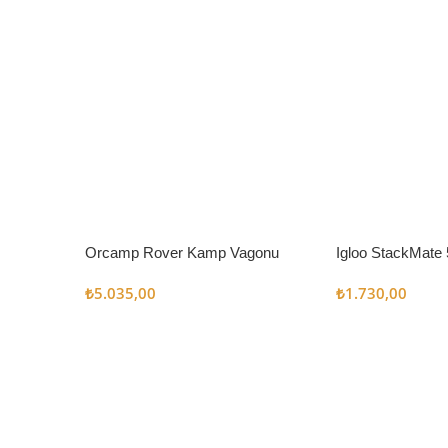
Orcamp Rover Kamp Vagonu
Igloo StackMate 
Seti
₺
5.035,00
₺
1.730,00