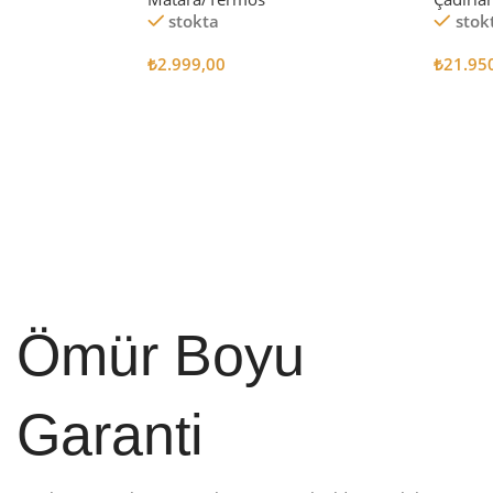
stokta
stok
₺
2.999,00
₺
21.95
Sepete Ekle
Sepete
Ömür Boyu
Garanti