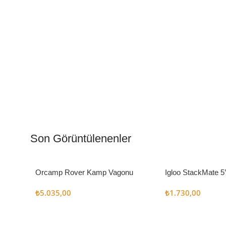
Kamp Muftağı
Aydı
Kampçı Şefler İçin
Gece
Son Görüntülenenler
Keşfet
Keşfe
Orcamp Rover Kamp Vagonu
Igloo StackMate 5
Seti
₺
5.035,00
₺
1.730,00