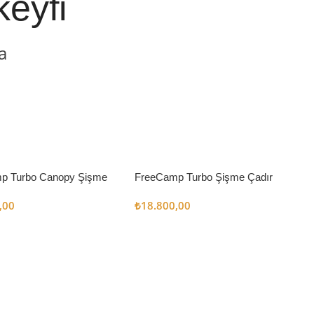
keyfi
a
p Turbo Canopy Şişme
FreeCamp Turbo Şişme Çadır
m2
6.3m2
,00
₺
18.800,00