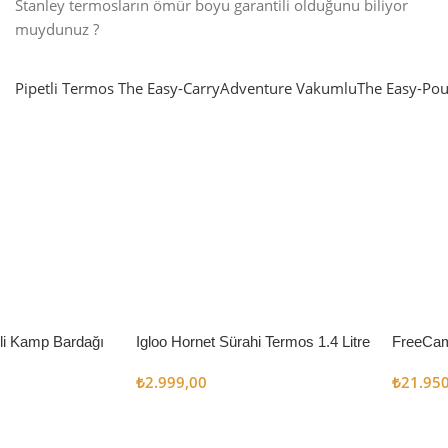
Stanley termosların ömür boyu garantili olduğunu biliyor
muydunuz ?
Pipetli Termos
The Easy-Carry
Adventure Vakumlu
The Easy-Pou
nlatma
SUP & KANO
ne Renk Kat
Sınır tanımayanlar için
t
Keşfet
’li Kamp Bardağı
Igloo Hornet Sürahi Termos 1.4 Litre
FreeCam
Çadır 8
₺
2.999,00
₺
21.95