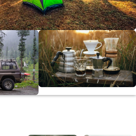
dirimi
0
00
in
SSK
KAHVE KEYFİ
Kahvemizi Denediniz mi ?
ARI
Keşfet