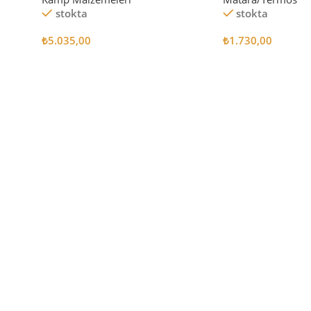
stokta
stokta
₺
5.035,00
₺
1.730,00
Sepete Ekle
Sepete Ekle