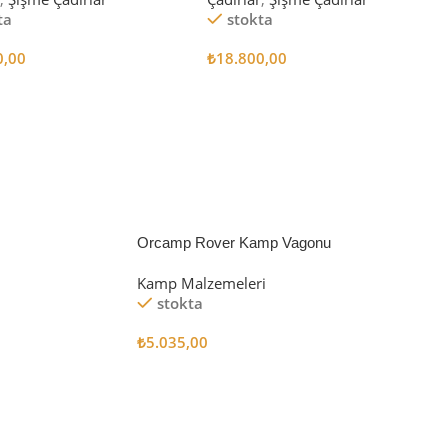
ta
stokta
0,00
₺
18.800,00
 Ekle
Sepete Ekle
Orcamp Rover Kamp Vagonu
Kamp Malzemeleri
stokta
₺
5.035,00
Sepete Ekle