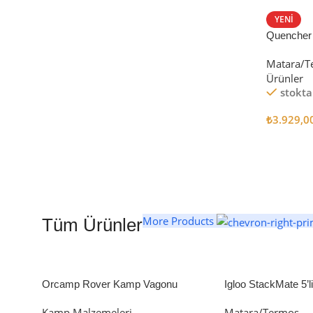
STANLEY TERMOS
YENI
Quencher
Satın Al
Tumbler Pi
Matara/T
Ürünler
stokta
₺
3.929,0
Seçenekl
More Products
Tüm Ürünler
Orcamp Rover Kamp Vagonu
Igloo StackMate 5’
Seti
Kamp Malzemeleri
Matara/Termos