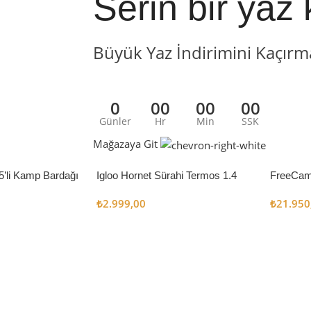
Serin bir yaz 
Büyük Yaz İndirimini Kaçırm
0
00
00
00
Günler
Hr
Min
SSK
Mağazaya Git
5’li Kamp Bardağı
Igloo Hornet Sürahi Termos 1.4
FreeCam
Litre
Çadır 8
₺
2.999,00
₺
21.950