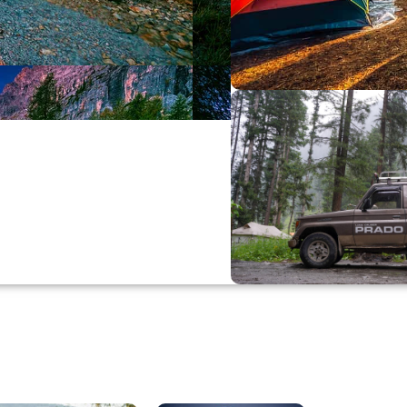
Büyük Yaz İn
0
00
0
Günler
Hr
M
Alışverişe Başla
ARAÇ AKSESUARL
SATIŞ VE MONTAJ
Keşfet