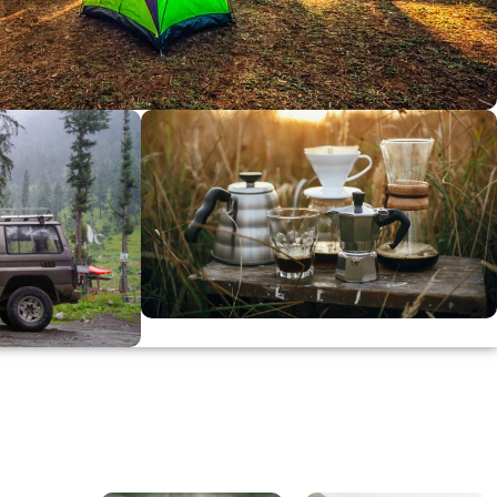
dirimi
0
00
in
SSK
KAHVE KEYFİ
Kahvemizi Denediniz mi ?
ARI
Keşfet