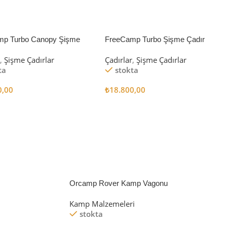
mp Turbo Canopy Şişme
FreeCamp Turbo Şişme Çadır
8m2
6.3m2
r
,
Şişme Çadırlar
Çadırlar
,
Şişme Çadırlar
ta
stokta
0,00
₺
18.800,00
 Ekle
Sepete Ekle
Orcamp Rover Kamp Vagonu
Kamp Malzemeleri
stokta