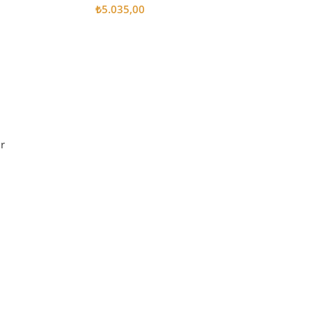
₺
5.035,00
Sepete Ekle
r