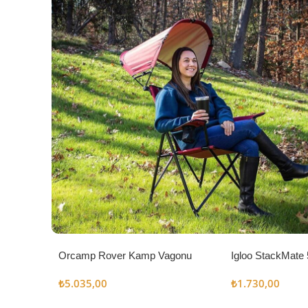
Orcamp Rover Kamp Vagonu
Igloo StackMate 
Seti
₺
5.035,00
₺
1.730,00