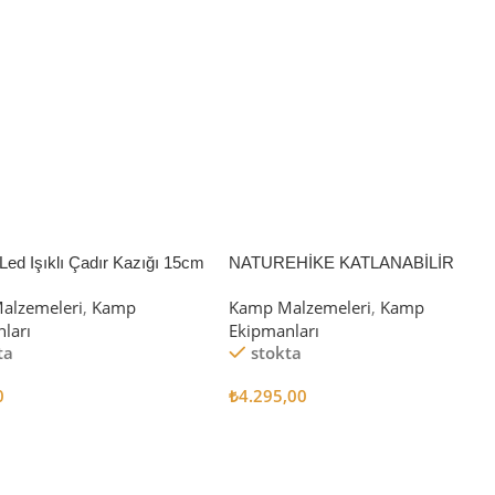
Led Işıklı Çadır Kazığı 15cm
NATUREHİKE KATLANABİLİR
SAKLAMA KUTUSU 52 LİTRE
alzemeleri
,
Kamp
Kamp Malzemeleri
,
Kamp
ları
Ekipmanları
ta
stokta
0
₺
4.295,00
 Ekle
Sepete Ekle