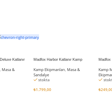
eluxe Katlanır
Madfox Harbor Katlanır Kamp
Madfox 
iyah/Gri
Sandalyesi MAVİ
4Pcs
,
Masa &
Kamp Ekipmanları
,
Masa &
Kamp M
Sandalye
Ekipman
stokta
stok
₺
1.799,00
₺
249,0
Sepete Ekle
Sepete