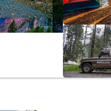
Büyük Yaz İn
0
00
0
Günler
Hr
M
Alışverişe Başla
ARAÇ AKSESUARL
SATIŞ VE MONTAJ
Keşfet