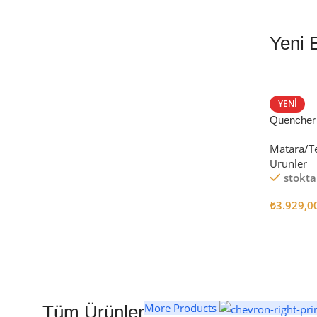
Yeni 
EN İYİ FİYATLA
STANLEY TERMOS
YENI
Quencher
Satın Al
Tumbler Pi
Matara/T
Ürünler
stokta
₺
3.929,0
Seçenekl
More Products
Tüm Ürünler