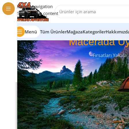
Skip to navigation
Skip to main content
Menü
Tüm Ürünler
Mağaza
Kategoriler
Hakkımızd
Macerada Uy
Fırsatları Yakala
Alışveriş Yap