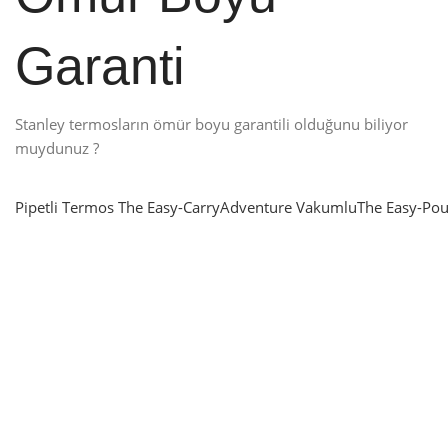
Garanti
Stanley termosların ömür boyu garantili olduğunu biliyor
muydunuz ?
Pipetli Termos
The Easy-Carry
Adventure Vakumlu
The Easy-Pou
nlatma
SUP & KANO
ne Renk Kat
Sınır tanımayanlar için
t
Keşfet