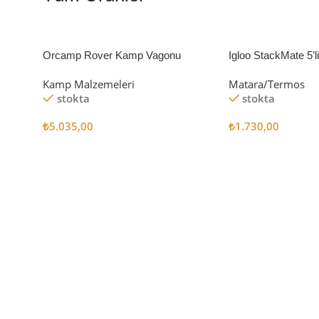
Orcamp Rover Kamp Vagonu
Igloo StackMate 5’
Seti
Kamp Malzemeleri
Matara/Termos
stokta
stokta
₺
5.035,00
₺
1.730,00
Sepete Ekle
Sepete Ekle