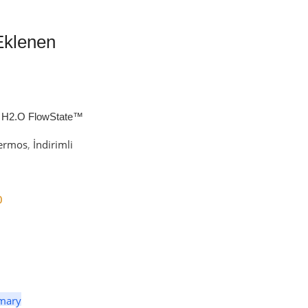
Eklenen
 H2.O FlowState™
petli Termos | 1.18L
ermos
,
İndirimli
0
er