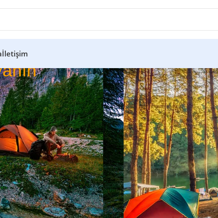
a
İletişim
anın