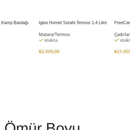
li Kamp Bardağı
Igloo Hornet Sürahi Termos 1.4 Litre
FreeCa
Çadır 
Matara/Termos
Çadırla
stokta
stok
₺
2.999,00
₺
21.95
Sepete Ekle
Sepete
Ömür Boyu