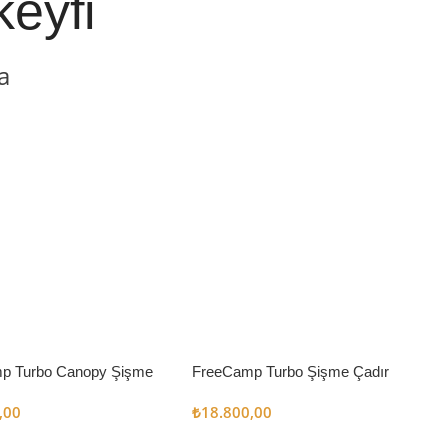
keyfi
a
p Turbo Canopy Şişme
FreeCamp Turbo Şişme Çadır
m2
6.3m2
,00
₺
18.800,00