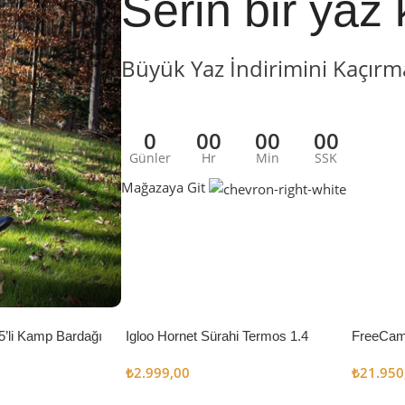
Serin bir yaz 
Büyük Yaz İndirimini Kaçırm
0
00
00
00
Günler
Hr
Min
SSK
Mağazaya Git
5’li Kamp Bardağı
Igloo Hornet Sürahi Termos 1.4
FreeCam
Litre
Çadır 8
₺
2.999,00
₺
21.950