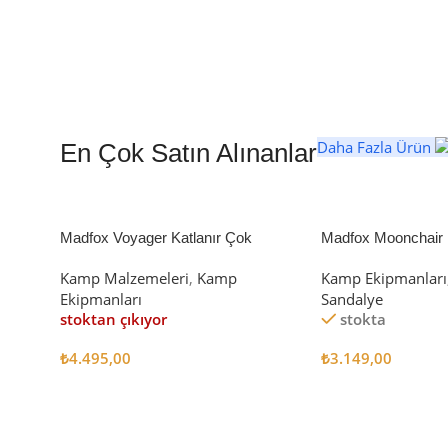
Daha Fazla Ürün
En Çok Satın Alınanlar
Madfox Voyager Katlanır Çok
Madfox Moonchair D
Amaçlı Yük Taşıma Arabası [Vagon]
Kamp Sandalyesi S
Kamp Malzemeleri
,
Kamp
Kamp Ekipmanları
BLACK
Ekipmanları
Sandalye
stoktan çıkıyor
stokta
₺
4.495,00
₺
3.149,00
Devamını Oku
Sepete Ekle