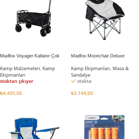
Madfox Voyager Katlanır Çok
Madfox Moonchair Deluxe
Amaçlı Yük Taşıma Arabası
Katlanır Kamp Sandalyesi
Kamp Malzemeleri
,
Kamp
Kamp Ekipmanları
,
Masa &
[Vagon] BLACK
Siyah/Gri
Ekipmanları
Sandalye
stoktan çıkıyor
stokta
₺
4.495,00
₺
3.149,00
Devamını Oku
Sepete Ekle