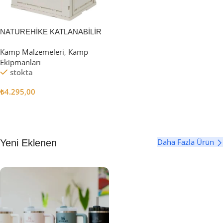
NATUREHİKE KATLANABİLİR
SAKLAMA KUTUSU 52 LİTRE
Kamp Malzemeleri
,
Kamp
Ekipmanları
stokta
₺
4.295,00
Sepete Ekle
Daha Fazla Ürün
Yeni Eklenen