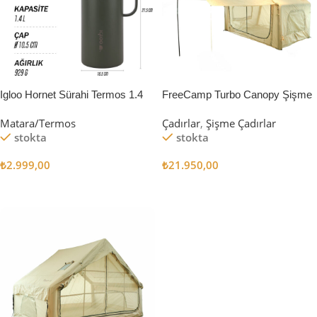
Igloo Hornet Sürahi Termos 1.4
FreeCamp Turbo Canopy Şişme
Litre
Çadır 8m2
Matara/Termos
Çadırlar
,
Şişme Çadırlar
stokta
stokta
₺
2.999,00
₺
21.950,00
Sepete Ekle
Sepete Ekle