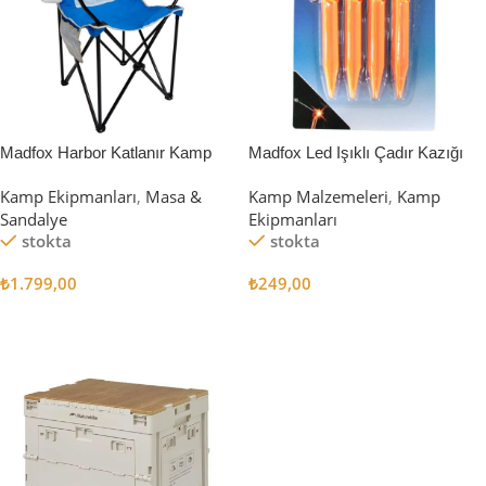
Madfox Harbor Katlanır Kamp
Madfox Led Işıklı Çadır Kazığı
Sandalyesi MAVİ
15cm 4Pcs
Kamp Ekipmanları
,
Masa &
Kamp Malzemeleri
,
Kamp
Sandalye
Ekipmanları
stokta
stokta
₺
1.799,00
₺
249,00
Sepete Ekle
Sepete Ekle