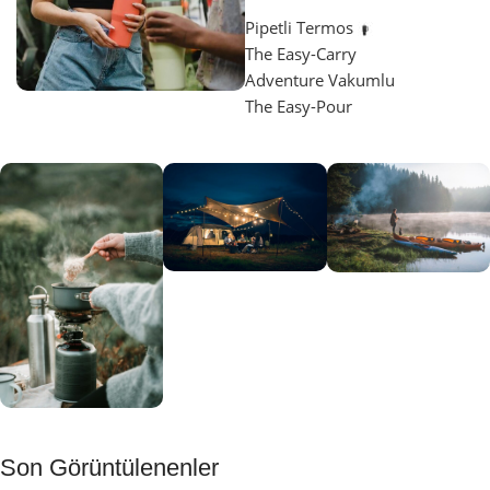
Pipetli Termos
The Easy-Carry
Adventure Vakumlu
The Easy-Pour
Aydınlatma
SUP &
KANO
Gecene Renk
Sınır
Kat
tanımayanlar
Keşfet
için
Kamp
Keşfet
Son Görüntülenenler
Muftağı