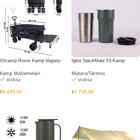
Orcamp Rover Kamp Vagonu
Igloo StackMate 5’li Kamp
Bardağı Seti
Kamp Malzemeleri
Matara/Termos
stokta
stokta
₺
5.035,00
₺
1.730,00
Sepete Ekle
Sepete Ekle