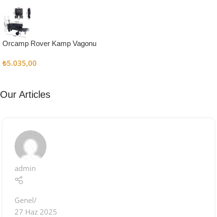
Kampçı
Şefler İçin
Keşfet
Orcamp Rover Kamp Vagonu
₺
5.035,00
Our Articles
admin
Genel
27 Haz 2025