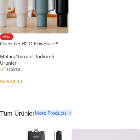
YENI
Quencher H2.O FlowState™
Tumbler Pipetli Termos | 1.18L
Matara/Termos
,
İndirimli
Ürünler
stokta
₺
3.929,00
Seçenekler
More Products
Tüm Ürünler