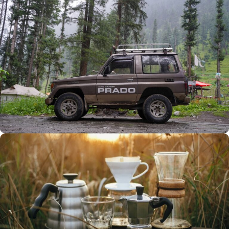
Büyük Yaz İndirimi
0
00
00
00
Günler
Hr
Min
SSK
Alışverişe Başla
ARAÇ AKSESUARLARI
SATIŞ VE MONTAJ
Keşfet