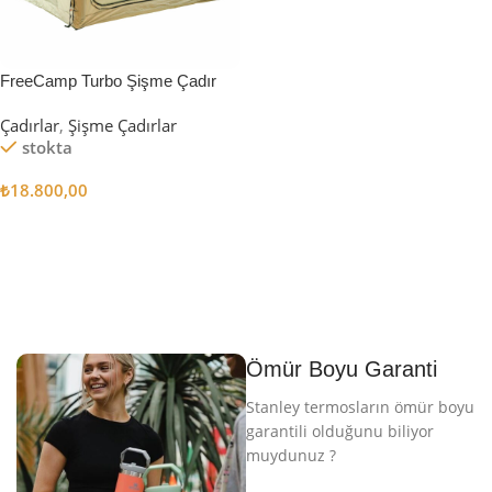
FreeCamp Turbo Şişme Çadır
6.3m2
Çadırlar
,
Şişme Çadırlar
stokta
₺
18.800,00
Sepete Ekle
Ömür Boyu Garanti
Stanley termosların ömür boyu
garantili olduğunu biliyor
muydunuz ?