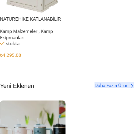
NATUREHİKE KATLANABİLİR
SAKLAMA KUTUSU 52 LİTRE
Kamp Malzemeleri
,
Kamp
Ekipmanları
stokta
₺
4.295,00
Sepete Ekle
Daha Fazla Ürün
Yeni Eklenen