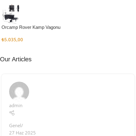
Kampçı
Şefler İçin
Keşfet
Orcamp Rover Kamp Vagonu
₺
5.035,00
Our Articles
admin
Genel
27 Haz 2025