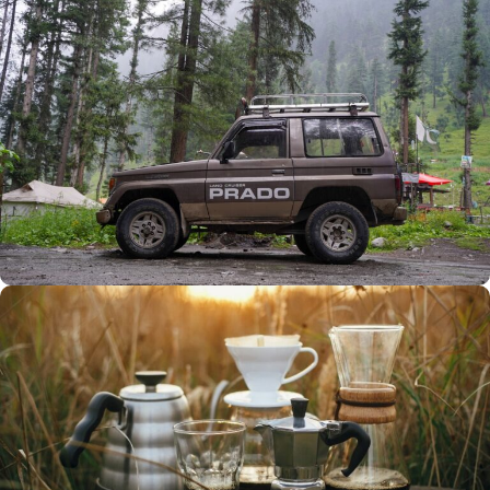
Büyük Yaz İndirimi
0
00
00
00
Günler
Hr
Min
SSK
Alışverişe Başla
ARAÇ AKSESUARLARI
SATIŞ VE MONTAJ
Keşfet