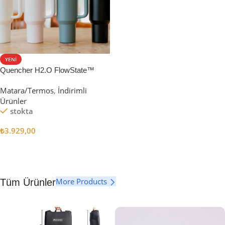
YENI
Quencher H2.O FlowState™
Tumbler Pipetli Termos | 1.18L
Matara/Termos
,
İndirimli
Ürünler
stokta
₺
3.929,00
Seçenekler
More Products
Tüm Ürünler