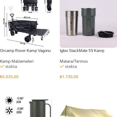
Orcamp Rover Kamp Vagonu
Igloo StackMate 5’li Kamp
Bardağı Seti
Kamp Malzemeleri
Matara/Termos
stokta
stokta
₺
5.035,00
₺
1.730,00
Sepete Ekle
Sepete Ekle