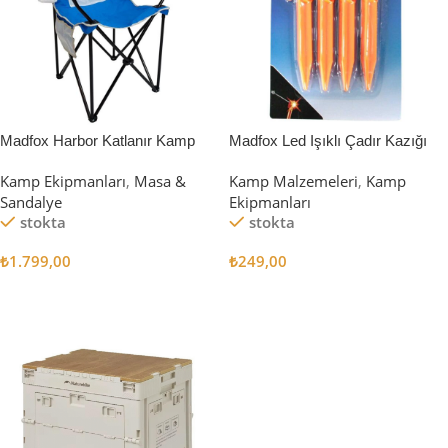
Madfox Harbor Katlanır Kamp
Madfox Led Işıklı Çadır Kazığı
Sandalyesi MAVİ
15cm 4Pcs
Kamp Ekipmanları
,
Masa &
Kamp Malzemeleri
,
Kamp
Sandalye
Ekipmanları
stokta
stokta
₺
1.799,00
₺
249,00
Sepete Ekle
Sepete Ekle