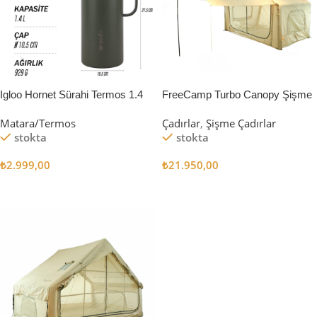
Igloo Hornet Sürahi Termos 1.4
FreeCamp Turbo Canopy Şişme
Litre
Çadır 8m2
Matara/Termos
Çadırlar
,
Şişme Çadırlar
stokta
stokta
₺
2.999,00
₺
21.950,00
Sepete Ekle
Sepete Ekle