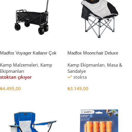
Madfox Voyager Katlanır Çok
Madfox Moonchair Deluxe
Amaçlı Yük Taşıma Arabası
Katlanır Kamp Sandalyesi
Kamp Malzemeleri
,
Kamp
Kamp Ekipmanları
,
Masa &
[Vagon] BLACK
Siyah/Gri
Ekipmanları
Sandalye
stoktan çıkıyor
stokta
₺
4.495,00
₺
3.149,00
Devamını Oku
Sepete Ekle