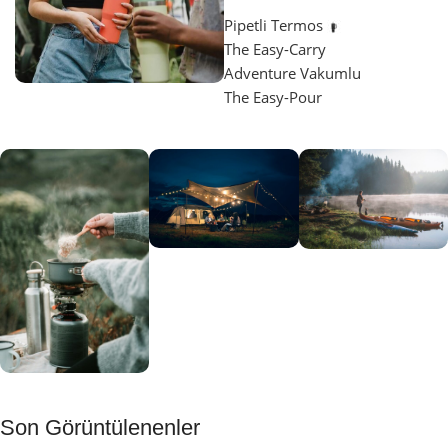
Pipetli Termos
The Easy-Carry
Adventure Vakumlu
The Easy-Pour
Aydınlatma
SUP &
KANO
Gecene Renk
Sınır
Kat
tanımayanlar
Keşfet
için
Kamp
Keşfet
Son Görüntülenenler
Muftağı