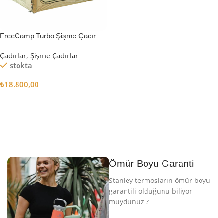
FreeCamp Turbo Şişme Çadır
6.3m2
Çadırlar
,
Şişme Çadırlar
stokta
₺
18.800,00
Sepete Ekle
Ömür Boyu Garanti
Stanley termosların ömür boyu
garantili olduğunu biliyor
muydunuz ?